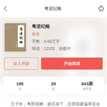
粤逆纪略
粤逆纪略
佚名
字数：0.69万字
阅读：12102
连载中
加入书架
开始阅读
189
29
843票
顶
踩
推荐票
壬子冬，粤匪猖獗，扬言南下，总督陆建瀛奉旨会