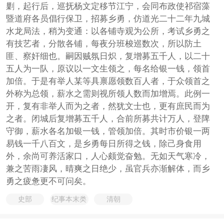
剿，起行后，巡抚杨文定移节江宁，会同布政使祁宿藻
暨道府各员倡行保卫，招募乡勇，仿道光二十二年九城
水龙局法，稍为变通：以各铺寺观为公所，考试乡勇之
有技艺者，分散各铺，每夜分班梭巡数次，所以防土
匪、察奸细也。嗣因贼氛日炽，复增募五千人，以二十
五人为一队，原议以一文生领之，每名给银一钱，领首
加倍。于是有举人某等具禀愿领数百人者，于众领首之
外称为总领，薪水之需则视所领人数而加增焉。此例一
开，复有非举人而为之者，然犹文士也，更有庶民而为
之者。闭城后复增募五千人，合前所募共计万人，登陴
守御，薪水各名加银一钱，管领加倍。其时市价银一两
易钱一千八百文，是乡勇每日所得之钱，除己身食用
外，余尚可养活家口，人心颇觉奋勉。无如天气寒冷，
兼之苦雨凄风，晴爽之日绝少，虽官兵亦渐解体，而乡
勇之疲惫更不可问矣。
史部
纪事本末类
清朝