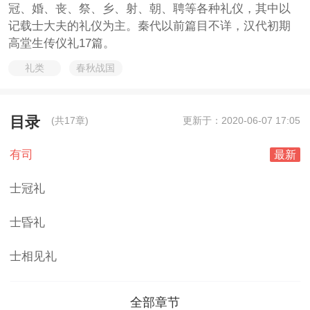
冠、婚、丧、祭、乡、射、朝、聘等各种礼仪，其中以
记载士大夫的礼仪为主。秦代以前篇目不详，汉代初期
高堂生传仪礼17篇。
礼类
春秋战国
目录
(共17章)
更新于：2020-06-07 17:05
有司
最新
士冠礼
士昏礼
士相见礼
全部章节