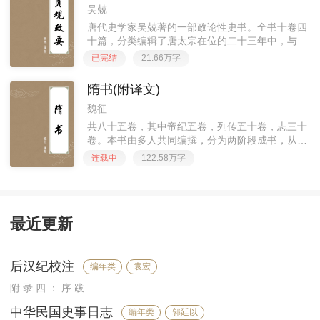
吴兢
唐代史学家吴兢著的一部政论性史书。全书十卷四
十篇，分类编辑了唐太宗在位的二十三年中，与魏
征、房玄龄、杜如晦等大臣在治政时的问题，大臣
已完结
21.66万字
们的争议、劝谏、奏议等，以规范君臣思想道德和
治同军政思想，此外也记载
隋书(附译文)
魏征
共八十五卷，其中帝纪五卷，列传五十卷，志三十
卷。本书由多人共同编撰，分为两阶段成书，从草
创到全部修完共历时三十五年。
连载中
122.58万字
最近更新
后汉纪校注
编年类
袁宏
附 录 四 ： 序 跋
中华民国史事日志
编年类
郭廷以