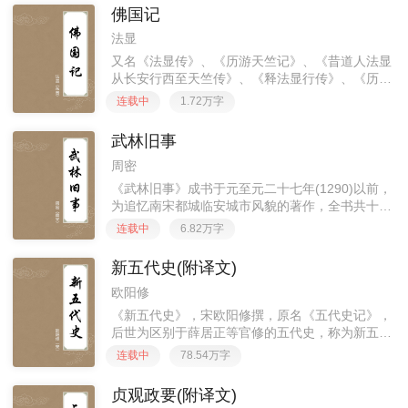
佛国记
法显
又名《法显传》、《历游天竺记》、《昔道人法显
从长安行西至天竺传》、《释法显行传》、《历游
天竺记传》、等，一卷。东晋法显撰，成于义熙十
连载中
1.72万字
二年(416)。《佛国记》一卷，全文13980字，全
部记述作者公元3
武林旧事
周密
《武林旧事》成书于元至元二十七年(1290)以前，
为追忆南宋都城临安城市风貌的著作，全书共十
卷。作者按照“词贵乎纪实”的精神﹐根据目睹耳闻
连载中
6.82万字
和故书杂记﹐详述朝廷典礼﹑山川风俗﹑市肆经纪
﹑四时节物﹑教坊乐
新五代史(附译文)
欧阳修
《新五代史》，宋欧阳修撰，原名《五代史记》，
后世为区别于薛居正等官修的五代史，称为新五代
史。全书共七十四卷，本纪十二卷、列传四十五
连载中
78.54万字
卷、考三卷、世家及年谱十一卷、四夷附录三卷。
记载了自后梁开平元年（90
贞观政要(附译文)