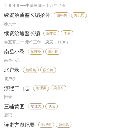
１９４９──中華民國三十八年己丑
续资治通鉴长编拾补
编年类
黄以周
卷六十
续资治通鉴长编
编年类
李焘
卷五百二十 元符三年（庚辰，1100）
南岳小录
地理类
李冲昭
南岳小录
北户录
地理类
段公路
北户录
淳熙三山志
地理类
梁克家
附录
三辅黄图
地理类
佚名
后记
读史方舆纪要
地理类
顾祖禹