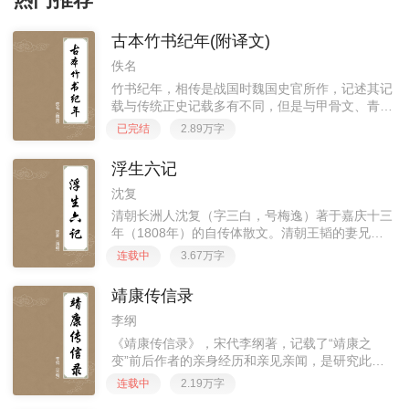
热门推荐
古本竹书纪年(附译文)
佚名
竹书纪年，相传是战国时魏国史官所作，记述其记
载与传统正史记载多有不同，但是与甲骨文、青铜
铭文的记载相类，更具有可信性，是研究先秦史的
已完结
2.89万字
重要史料。 自晋代出土以来，竹书纪年原本竹简
已经亡佚，而晋人所作的初
浮生六记
沈复
清朝长洲人沈复（字三白，号梅逸）著于嘉庆十三
年（1808年）的自传体散文。清朝王韬的妻兄杨
引传在苏州的冷摊上发现《浮生六记》的残稿，只
连载中
3.67万字
有四卷，交给当时在上海主持申报闻尊阁的王韬，
以活字板刊行于1877
靖康传信录
李纲
《靖康传信录》，宋代李纲著，记载了“靖康之
变”前后作者的亲身经历和亲见亲闻，是研究此段
时间历史的宝贵资料。
连载中
2.19万字