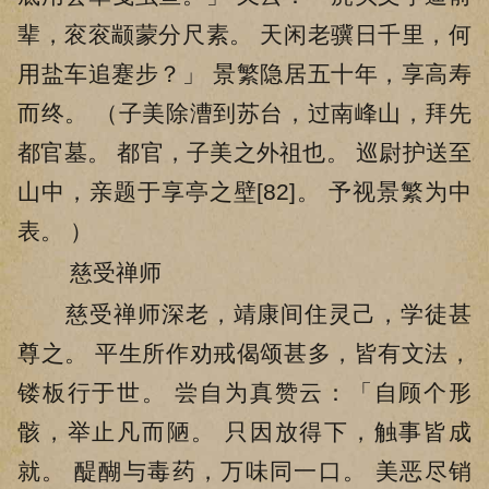
辈，衮衮颛蒙分尺素。 天闲老骥日千里，何
用盐车追蹇步？」 景繁隐居五十年，享高寿
而终。 （子美除漕到苏台，过南峰山，拜先
都官墓。 都官，子美之外祖也。 巡尉护送至
山中，亲题于享亭之壁[82]。 予视景繁为中
表。 ）
慈受禅师
慈受禅师深老，靖康间住灵己，学徒甚
尊之。 平生所作劝戒偈颂甚多，皆有文法，
镂板行于世。 尝自为真赞云：「自顾个形
骸，举止凡而陋。 只因放得下，触事皆成
就。 醍醐与毒药，万味同一口。 美恶尽销