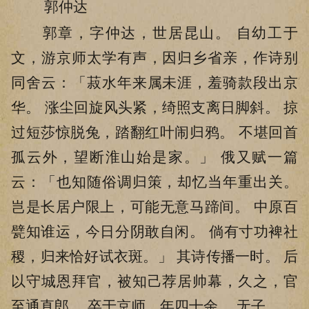
郭仲达
郭章，字仲达，世居昆山。 自幼工于
文，游京师太学有声，因归乡省亲，作诗别
同舍云：「菽水年来属未涯，羞骑款段出京
华。 涨尘回旋风头紧，绮照支离日脚斜。 掠
过短莎惊脱兔，踏翻红叶闹归鸦。 不堪回首
孤云外，望断淮山始是家。」 俄又赋一篇
云：「也知随俗调归策，却忆当年重出关。
岂是长居户限上，可能无意马蹄间。 中原百
甓知谁运，今日分阴敢自闲。 倘有寸功裨社
稷，归来恰好试衣斑。」 其诗传播一时。 后
以守城恩拜官，被知己荐居帅幕，久之，官
至通直郎。 卒于京师，年四十余。 无子。