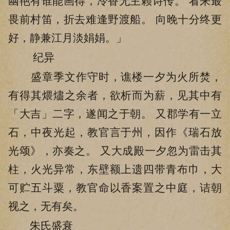
幽艳有谁能画得，冷香无主赖诗传。 看来最
畏前村笛，折去难逢野渡船。 向晚十分终更
好，静兼江月淡娟娟。」
纪异
盛章季文作守时，谯楼一夕为火所焚，
有得其煨燼之余者，欲析而为薪，见其中有
「大吉」二字，遂闻之于朝。 又郡学有一立
石，中夜光起，教官言于州，因作《瑞石放
光颂》，亦奏之。 又大成殿一夕忽为雷击其
柱，火光异常，东壁额上遗四带青布巾，大
可贮五斗粟，教官命以香案置之中庭，诘朝
视之，无有矣。
朱氏盛衰