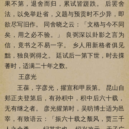
果不第，退舍而归，累试皆蹉跌。 后罢舍
法，以免举赴省，义题与预贡时不少异，即
欲尽写旧作。 同舍晓之云：「文格与今不同
矣，用之必不验。」 良弼深以卦影之言为
信，竟书之不易一字。 乡人用新格者俱见
黜，独良弼得之。 廷试后一第下世，时去揲
蓍时，适满二十年之数。
王彦光
王葆，字彦光，擢宣和甲辰第。 昆山自
郏正夫登第后，有孙积中，积中后六十载，
无有继之者。 彦光擢第时，吴昉博士适为邑
宰，有致语云：「振六十载之颓风，贾三千