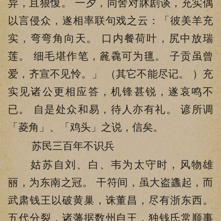
异，且狠愎。 一夕，同舍对牀剧谈，充实偶
以言侵众，遂相率联句戏之云：「彼美羊充
实，弯弯角向天。 口内餐荷叶，尻中放瑞
莲。 细毛堪作笔，麄毳可为氊。 子贡虽曾
爱，齐宣不见怜。」 （其它不能尽记。 ）充
实见诸公更相应答，机锋甚锐，遂哀鸣不
已。 自是处众和易，待人亦有礼。 谚所调
「菱角」、「鸡头」之说，信矣。
苏民三百年不识兵
姑苏自刘、白、韦为太守时，风物雄
丽，为东南之冠。 干符间，虽大盗蠭起，而
武肃钱王以破黄巢，诛董昌，尽有浙东西。
五代分裂，诸藩据数州自王，独钱氏常顺事