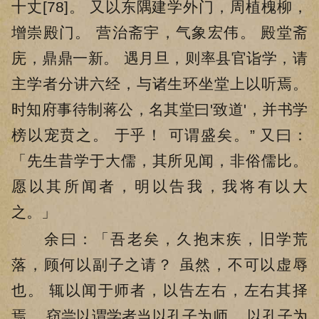
十丈[78]。 又以东隅建学外门，周植槐柳，
增崇殿门。 营治斋宇，气象宏伟。 殿堂斋
庑，鼎鼎一新。 遇月旦，则率县官诣学，请
主学者分讲六经，与诸生环坐堂上以听焉。
时知府事待制蒋公，名其堂曰'致道'，并书学
榜以宠贲之。 于乎！ 可谓盛矣。” 又曰：
「先生昔学于大儒，其所见闻，非俗儒比。
愿以其所闻者，明以告我，我将有以大
之。」
余曰：「吾老矣，久抱末疾，旧学荒
落，顾何以副子之请？ 虽然，不可以虚辱
也。 辄以闻于师者，以告左右，左右其择
焉。 窃尝以谓学者当以孔子为师。 以孔子为