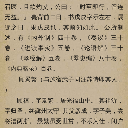
召医，且欲灼艾，公曰：「时至即行，留连
无益。」 薨背前二日，书戊戌字示左右，属
绽之日，果戊戌也，其前知如此。 公所制
述，有《内外制》四十卷，《奏议》三十
卷，《进读事实》五卷，《论语解》三十
卷，《孝经解》五卷，《羣史编》八十卷，
《内典略录》百卷。
顾景繁（与施宿武子同注苏诗即其人。
）
顾禧，字景繁，居光福山中。 其祖沂，
字归圣，终龚州太守; 其父彦成，字子美，尝
将漕两浙。 景繁虽受世赏，不乐为仕，闭户