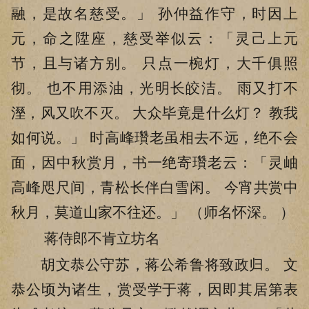
融，是故名慈受。」 孙仲益作守，时因上
元，命之陞座，慈受举似云：「灵己上元
节，且与诸方别。 只点一椀灯，大千俱照
彻。 也不用添油，光明长皎洁。 雨又打不
溼，风又吹不灭。 大众毕竟是什么灯？ 教我
如何说。」 时高峰瓚老虽相去不远，绝不会
面，因中秋赏月，书一绝寄瓚老云：「灵岫
高峰咫尺间，青松长伴白雪闲。 今宵共赏中
秋月，莫道山家不往还。」 （师名怀深。 ）
蒋侍郎不肯立坊名
胡文恭公守苏，蒋公希鲁将致政归。 文
恭公顷为诸生，赏受学于蒋，因即其居第表