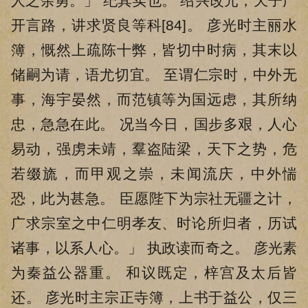
人之余勇。」 纪其实也。 绍兴改元，天子广
开言路，讲求贤良等科[84]。 彦光时主丽水
簿，慨然上疏陈十弊，皆切中时病，其末以
储嗣为请，语尤切宜。 至谓仁宗时，中外无
事，海宇晏然，而范镇等为国远虑，其所纳
忠，急急在此。 况当今日，国步多艰，人心
易动，强虏未靖，羣盗陆梁，天下之势，危
若缀旒，而甲观之崇，未闻流庆，中外惴
恐，此为甚急。 臣愿陛下为宗社无疆之计，
广求宗室之中仁明孝友、时论所归者，历试
诸事，以系人心。」 执政读而奇之。 彦光素
为秦益公器重。 和议既定，梓宫及太后皆
还。 彦光时主宗正寺簿，上书于益公，仅三