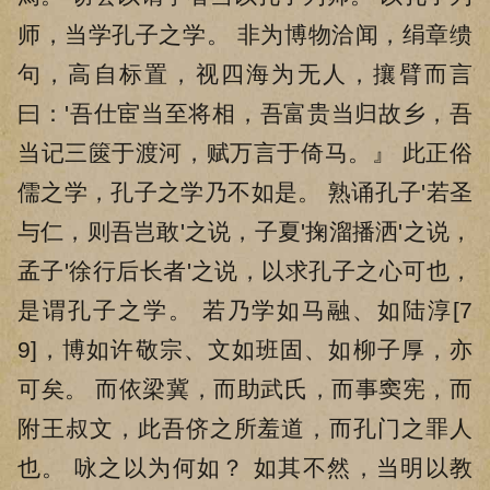
师，当学孔子之学。 非为博物洽闻，绢章缋
句，高自标置，视四海为无人，攘臂而言
曰：'吾仕宦当至将相，吾富贵当归故乡，吾
当记三篋于渡河，赋万言于倚马。』 此正俗
儒之学，孔子之学乃不如是。 熟诵孔子'若圣
与仁，则吾岂敢'之说，子夏'掬溜播洒'之说，
孟子'徐行后长者'之说，以求孔子之心可也，
是谓孔子之学。 若乃学如马融、如陆淳[7
9]，博如许敬宗、文如班固、如柳子厚，亦
可矣。 而依梁冀，而助武氏，而事窦宪，而
附王叔文，此吾侪之所羞道，而孔门之罪人
也。 咏之以为何如？ 如其不然，当明以教