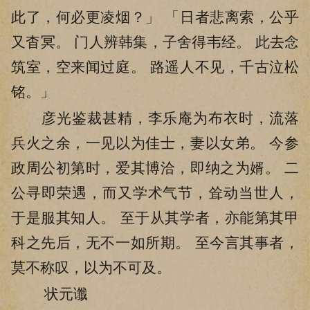
此了，何必更凌烟？」 「日者悲离索，公乎
又杳冥。 门人辨韩集，子舍得韦经。 此去念
筑室，空来闻过庭。 路遥人不见，千古泣松
铭。」
彦光鉴裁甚精，李乐庵为布衣时，流落
兵火之余，一见以为佳士，妻以女弟。 今参
政周公初第时，爱其博洽，即纳之为婿。 二
公寻即荣遇，而又学术气节，耸动当世人，
于是服其知人。 至于从其学者，亦能第其甲
科之先后，无不一如所期。 至今言其事者，
莫不称叹，以为不可及。
状元谶