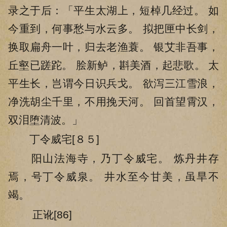
录之于后：「平生太湖上，短棹几经过。 如
今重到，何事愁与水云多。 拟把匣中长剑，
换取扁舟一叶，归去老渔蓑。 银艾非吾事，
丘壑已蹉跎。 脍新鲈，斟美酒，起悲歌。 太
平生长，岂谓今日识兵戈。 欲泻三江雪浪，
净洗胡尘千里，不用挽天河。 回首望霄汉，
双泪堕清波。」
丁令威宅[８５]
阳山法海寺，乃丁令威宅。 炼丹井存
焉，号丁令威泉。 井水至今甘美，虽旱不
竭。
正讹[86]