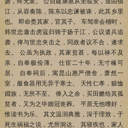
扬，终无策。 公自建康扈从至临安，道由镇
江，从容奏陈，陈东以忠谏被诛，此其乡里
也。 即命赉其家，官其子。 车驾幸会稽时，
韩世忠邀击虏寇归骑于扬子江，公议遣兵追
袭，俾与世忠夹击之，同政者议不合，遂求
去。 公虽为执政，其家贫甚，每以禄不及
亲，自奉极俭薄。 仕宦二十年，无寸椽可
居。 自奉祠后，寓昆山惠严僧舍，萧然一
室，服食器用无异于寒士。 天性仁孝，赅恤
婣族，无所不至。 俸入之余，买田赡给其孤
贫者，又为之毕婚冠丧葬。 平居无他嗜好，
惟读书为乐。 其文温润典雅，深于理致，于
死生祸福之说，尤所洞达。 其寝疾也，家人