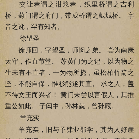
交让巷谓之泔浆巷，织里桥谓之吉利
桥，葑门谓之府门，带成桥谓之戴城桥。 字
音之讹，罕有知者。
徐望圣
徐师回，字望圣，师闵之弟。 尝为南康
太守，作直节堂。 苏黄门为之记，以为物之
生未有不直者，一为物所挠，虽松柏竹箭之
坚，不能自保，惟杉能遂其直。 求之人，盖
不待文王而兴者！ 黄门未尝以言假人，其推
重公如此。 子闳中，孙林兢，曾孙藏。
羊充实
羊充实，旧与予肄业郡学，其为人好崖