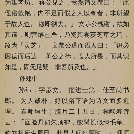
为难老坊。 蒋公见之，愀然谓文恭曰：「此
俚俗歆艳，内不足而假之人以夸者，非所望
于故人也。 愿即彻去。」 文恭公槐谢，欲如
其请，则营缮已严，乃资其尝获芝草之瑞，
改为「灵芝」。 文恭公退而语人曰：「识必
因德而后达。 蒋公之德，盖人所畏，而其识
如是，固无足疑，非吾所及也。」
孙郎中
孙纬，字彦文。 擢进士第，仕至尚书
郎。 为人诚朴，好以俗下语为诗文而多近
理。 秦师垣生于腊月二十五日，尝献寿诗
云：「面脸丹如朱顶鹤，髭髯长似绿毛龟。
钦知相府生辰日，此是人间祭竈时。」 师垣