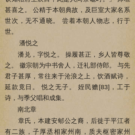
甚喜之。 公精于本朝典故，及巨室大家名系
世次，无不通晓。 尝着本朝人物志，行于
世。
潘悦之
潘兑，字悦之。 操履甚正，乡人皆尊敬
之。 徽宗朝为中书舍人，迁礼部侍郎。 与先
君子甚厚，常往来于沧浪之上，饮酒赋诗，
延款竟日。 悦之无子。 姪民赡[83]，工于
诗，与季父唱和成集。
南北章
章氏，本建安郇公之裔，后徙于平江者
有二族，子厚丞相家州南，质夫枢密家州