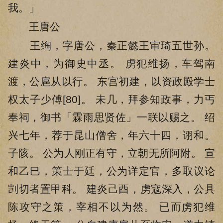
我。」
王唐公
王绹，字唐公，秦正懿王审琦五世孙。
建炎中，为御史中丞。 虏犯维扬，车驾南
渡，公扈从以行。 东宫初建，以资政殿学士
权太子少傅[80]。 未几，拜参知政事，力丐
奉祠，御书「霖雨思贤佐」一联以赐之。 绍
兴七年，荐于昆山僧舍，年六十四，诩和。
子陔。 公为人刚正有守，立朝无所阿附。 宣
和乙巳，策士于廷，公为详定官，多取议论
剀切者置甲科。 建炎己酉，虏寇深入，公具
陈攻守之策，宰相不以为然。 已而虏犯维