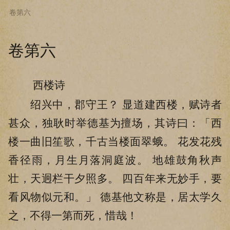
卷第六
下拉阅读上一章
卷第六
西楼诗
绍兴中，郡守王？ 显道建西楼，赋诗者
甚众，独耿时举德基为擅场，其诗曰：「西
楼一曲旧笙歌，千古当楼面翠蛾。 花发花残
香径雨，月生月落洞庭波。 地雄鼓角秋声
壮，天迥栏干夕照多。 四百年来无妙手，要
看风物似元和。」 德基他文称是，居太学久
之，不得一第而死，惜哉！