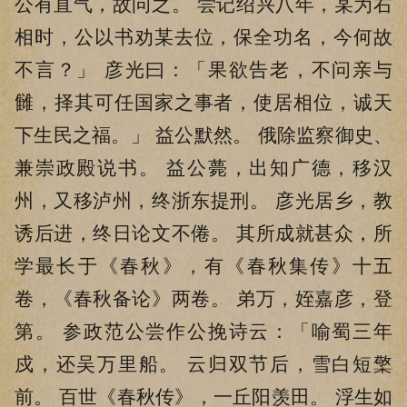
公有直气，故问之。 尝记绍兴八年，某为右
相时，公以书劝某去位，保全功名，今何故
不言？」 彦光曰：「果欲告老，不问亲与
雠，择其可任国家之事者，使居相位，诚天
下生民之福。」 益公默然。 俄除监察御史、
兼崇政殿说书。 益公薨，出知广德，移汉
州，又移泸州，终浙东提刑。 彦光居乡，教
诱后进，终日论文不倦。 其所成就甚众，所
学最长于《春秋》，有《春秋集传》十五
卷，《春秋备论》两卷。 弟万，姪嘉彦，登
第。 参政范公尝作公挽诗云：「喻蜀三年
戍，还吴万里船。 云归双节后，雪白短檠
前。 百世《春秋传》，一丘阳羡田。 浮生如