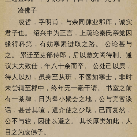
凌佛子
凌哲，字明甫，与余同肄业郡庠，诚实
君子也。 绍兴中为正言，上疏论秦氏亲党因
缘得科第，有妨寒素进取之路。 公论甚与
之。 累迁至吏部侍郎，后以敷文阁待制、通
议大夫致仕，年八十余而卒。 公处己以廉，
待人以恕，虽身至从班，不啻如寒士，非时
未尝辄至郡中，终年无一毫干请。 书室之前
有一茶肆，日为羣小聚会之地，公与宾客谈
话，甚苦其喧，遣介使之少戢，已而复然，
公不与较，因徙以避之。 其长厚类如此，人
目之为凌佛子。