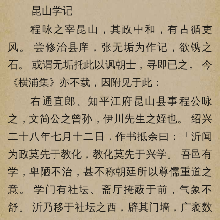
昆山学记
程咏之宰昆山，其政中和，有古循吏
风。 尝修治县庠，张无垢为作记，欲镌之
石。 或谓无垢托此以讽朝士，寻即已之。 今
《横浦集》亦不载，因附见于此：
右通直郎、知平江府昆山县事程公咏
之，文简公之曾孙，伊川先生之姪也。 绍兴
二十八年七月十二日，作书抵余曰：「沂闻
为政莫先于教化，教化莫先于兴学。 吾邑有
学，卑陋不治，甚不称朝廷所以尊儒重道之
意。 学门有社坛、斋厅掩蔽于前，气象不
舒。 沂乃移于社坛之西，辟其门墙，广袤数