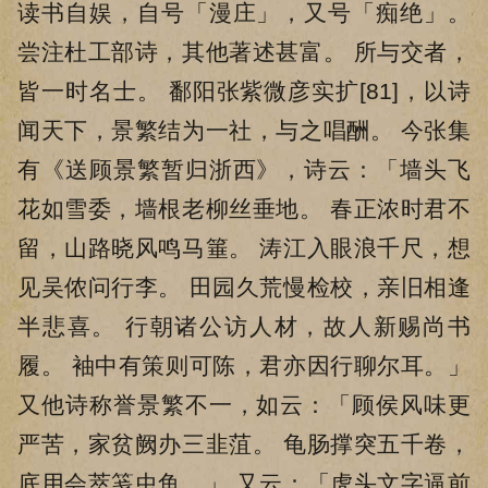
读书自娱，自号「漫庄」，又号「痴绝」。
尝注杜工部诗，其他著述甚富。 所与交者，
皆一时名士。 鄱阳张紫微彦实扩[81]，以诗
闻天下，景繁结为一社，与之唱酬。 今张集
有《送顾景繁暂归浙西》，诗云：「墙头飞
花如雪委，墙根老柳丝垂地。 春正浓时君不
留，山路晓风鸣马箠。 涛江入眼浪千尺，想
见吴侬问行李。 田园久荒慢检校，亲旧相逢
半悲喜。 行朝诸公访人材，故人新赐尚书
履。 袖中有策则可陈，君亦因行聊尔耳。」
又他诗称誉景繁不一，如云：「顾侯风味更
严苦，家贫阙办三韭菹。 龟肠撑突五千卷，
底用会萃笺虫鱼。」 又云：「虎头文字逼前