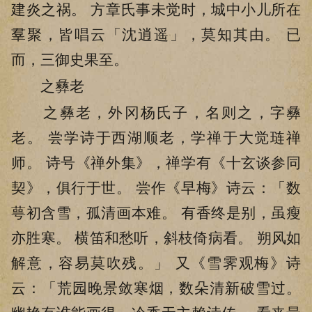
建炎之祸。 方章氏事未觉时，城中小儿所在
羣聚，皆唱云「沈逍遥」，莫知其由。 已
而，三御史果至。
之彝老
之彝老，外冈杨氏子，名则之，字彝
老。 尝学诗于西湖顺老，学禅于大觉琏禅
师。 诗号《禅外集》，禅学有《十玄谈参同
契》，俱行于世。 尝作《早梅》诗云：「数
萼初含雪，孤清画本难。 有香终是别，虽瘦
亦胜寒。 横笛和愁听，斜枝倚病看。 朔风如
解意，容易莫吹残。」 又《雪霁观梅》诗
云：「荒园晚景敛寒烟，数朵清新破雪过。