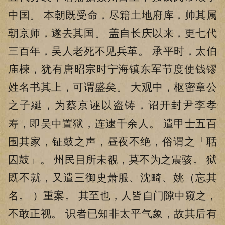
中国。 本朝既受命，尽籍土地府库，帅其属
朝京师，遂去其国。 盖自长庆以来，更七代
三百年，吴人老死不见兵革。 承平时，太伯
庙楝，犹有唐昭宗时宁海镇东军节度使钱镠
姓名书其上，可谓盛矣。 大观中，枢密章公
之子綖，为蔡京诬以盗铸，诏开封尹李孝
寿，即吴中置狱，连逮千余人。 遣甲士五百
围其家，钲鼓之声，昼夜不绝，俗谓之「聒
囚鼓」。 州民目所未覩，莫不为之震骇。 狱
既不就，又遣三御史萧服、沈畸、姚（忘其
名。 ）重案。 其至也，人皆自门隙中窥之，
不敢正视。 识者已知非太平气象，故其后有