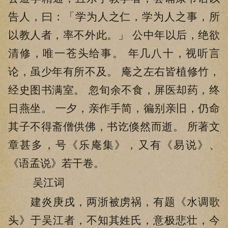
告人，曰：「学为人之仁，学为人之事，所
以教人者，率不外此。」 公中年以后，绝欲
清修，唯一苍头给事。 年几八十，视听言
论，虽少年有所不及。 庵之左右皆植修竹，
经史图书满室。 忽旬余不食，屏医却药，终
日燕坐。 一夕，亲作手简，徧别亲旧，仍命
其子不得斋僧供佛，书讫倏然而逝。 所著文
章甚多，号《乐庵集》，又有《易说》、
《语孟说》若干卷。
吴江词
建炎庚戌，两浙被虏祸，有题《水调歌
头》于吴江者，不知其姓氏，意极悲壮，今