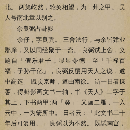
北。 两第屹然，轮奂相望，为一州之甲。 吴
人号南北章以别之。
余良弼占卦影
余仔，字良弼。 三舍法行，与余皆肄业
郡庠，又以同经聚于一斋。 良弼试上舍，义
题自「假乐君子，显显令德」至「千禄百
福，子孙千亿」，良弼反覆用天人之说，遂
中高选。 既贡京师，道由南徐。 访一日者揲
蓍，得卦影画文书一轴，书《天人》二字于
其上，下书两甲;两「癸」; 又画二雁，一入
云中，一为箭所中。 日者云：「此文书二十
年后可复用。」 良弼以为不然。 既试南宫，