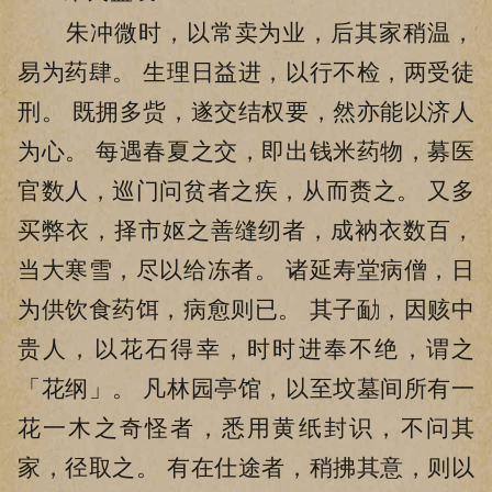
朱冲微时，以常卖为业，后其家稍温，
易为药肆。 生理日益进，以行不检，两受徒
刑。 既拥多赀，遂交结权要，然亦能以济人
为心。 每遇春夏之交，即出钱米药物，募医
官数人，巡门问贫者之疾，从而赉之。 又多
买弊衣，择市妪之善缝纫者，成衲衣数百，
当大寒雪，尽以给冻者。 诸延寿堂病僧，日
为供饮食药饵，病愈则已。 其子勔，因赅中
贵人，以花石得幸，时时进奉不绝，谓之
「花纲」。 凡林园亭馆，以至坟墓间所有一
花一木之奇怪者，悉用黄纸封识，不问其
家，径取之。 有在仕途者，稍拂其意，则以