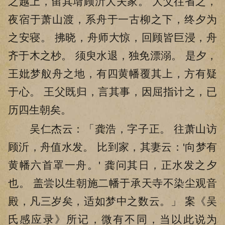
之越上，留其壻顾沂大夫家。 大父往省之，
夜宿于萧山渡，系舟于一古柳之下，终夕为
之安寝。 拂晓，舟师大惊，回顾皆巨浸，舟
齐于木之杪。 须臾水退，独免漂溺。 是夕，
王妣梦舣舟之地，有四黄幡覆其上，方有疑
于心。 王父既归，言其事，因屈指计之，已
历四生朝矣。
吴仁杰云：「龚浩，字子正。 往萧山访
顾沂，舟值水发。 比到家，其妻云：'向梦有
黄幡六首罩一舟。' 龚问其日，正水发之夕
也。 盖尝以生朝施二幡于承天寺不染尘观音
殿，凡三岁矣，适如梦中之数云。」 案《吴
氏感应录》所记，微有不同，当以此说为