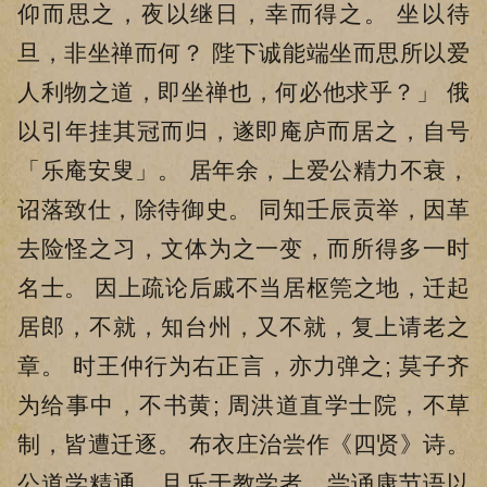
仰而思之，夜以继日，幸而得之。 坐以待
旦，非坐禅而何？ 陛下诚能端坐而思所以爱
人利物之道，即坐禅也，何必他求乎？」 俄
以引年挂其冠而归，遂即庵庐而居之，自号
「乐庵安叟」。 居年余，上爱公精力不衰，
诏落致仕，除待御史。 同知壬辰贡举，因革
去险怪之习，文体为之一变，而所得多一时
名士。 因上疏论后戚不当居枢筦之地，迁起
居郎，不就，知台州，又不就，复上请老之
章。 时王仲行为右正言，亦力弹之; 莫子齐
为给事中，不书黄; 周洪道直学士院，不草
制，皆遭迁逐。 布衣庄治尝作《四贤》诗。
公道学精通，且乐于教学者，尝诵康节语以