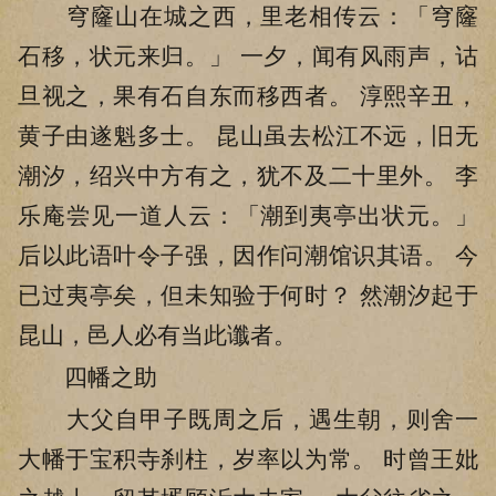
穹窿山在城之西，里老相传云：「穹窿
石移，状元来归。」 一夕，闻有风雨声，诂
旦视之，果有石自东而移西者。 淳熙辛丑，
黄子由遂魁多士。 昆山虽去松江不远，旧无
潮汐，绍兴中方有之，犹不及二十里外。 李
乐庵尝见一道人云：「潮到夷亭出状元。」
后以此语叶令子强，因作问潮馆识其语。 今
已过夷亭矣，但未知验于何时？ 然潮汐起于
昆山，邑人必有当此谶者。
四幡之助
大父自甲子既周之后，遇生朝，则舍一
大幡于宝积寺刹柱，岁率以为常。 时曾王妣