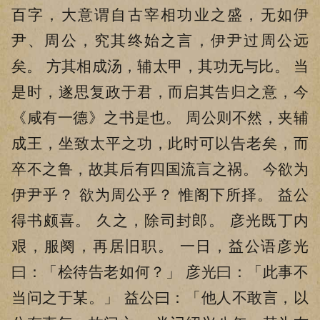
百字，大意谓自古宰相功业之盛，无如伊
尹、周公，究其终始之言，伊尹过周公远
矣。 方其相成汤，辅太甲，其功无与比。 当
是时，遂思复政于君，而启其告归之意，今
《咸有一德》之书是也。 周公则不然，夹辅
成王，坐致太平之功，此时可以告老矣，而
卒不之鲁，故其后有四国流言之祸。 今欲为
伊尹乎？ 欲为周公乎？ 惟阁下所择。 益公
得书颇喜。 久之，除司封郎。 彦光既丁内
艰，服阕，再居旧职。 一日，益公语彦光
曰：「桧待告老如何？」 彦光曰：「此事不
当问之于某。」 益公曰：「他人不敢言，以