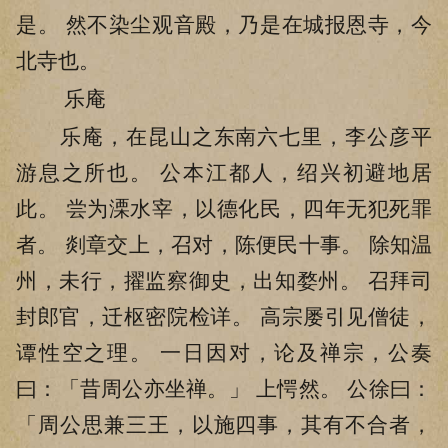
是。 然不染尘观音殿，乃是在城报恩寺，今
北寺也。
乐庵
乐庵，在昆山之东南六七里，李公彦平
游息之所也。 公本江都人，绍兴初避地居
此。 尝为溧水宰，以德化民，四年无犯死罪
者。 剡章交上，召对，陈便民十事。 除知温
州，未行，擢监察御史，出知婺州。 召拜司
封郎官，迁枢密院检详。 高宗屡引见僧徒，
谭性空之理。 一日因对，论及禅宗，公奏
曰：「昔周公亦坐禅。」 上愕然。 公徐曰：
「周公思兼三王，以施四事，其有不合者，