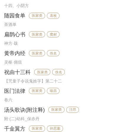
十四、小阴方
随园食单
医家类
袁枚
茶酒单
扁鹊心书
医家类
窦材
神方·跋
黄帝内经
医家类
佚名
灵枢·痈疽
祝由十三科
医家类
佚名
【咒童子令说鬼姓字】第二十二
医门法律
医家类
喻昌
卷六
汤头歌诀(附注释)
医家类
汪昂
附:(二)幼科_保赤丹
千金翼方
医家类
孙思邈