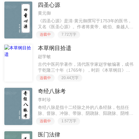
长，对经义大加发挥，如他指出，
四圣心源
黄元御
《四圣心源》是清·黄元御撰写于1753年的医书，
又名《医圣心源》。作者将黄帝、岐伯、秦越人、
张仲景视为医中四圣。本书阐发《内经》、《难
连载中
7.72万字
经》、《伤寒论》、《金匮要略》诸书蕴义，卷一
天人解；卷二六气解；卷
本草纲目拾遗
赵学敏
古代中医药学著作，清代医学家赵学敏编著，成书
于乾隆三十年（1765年），时距《本草纲目》刊
行已近两百年。其书以拾《本草纲目》之遗为目
连载中
20.44万字
的，共十卷，载药921种，其中《本草纲目》未收
载的有716种，包含了
奇经八脉考
李时珍
奇经八脉是指十二经脉之外的八条经脉，包括任
脉、督脉、冲脉、带脉、阴跷脉、阳跷脉、阴维
脉、阳维脉。奇者，异也。因其异于十二正经，故
连载中
1.57万字
称“奇经”。它们既不直属脏腑，又无表里配合。其
生理功能，主要是对十二经脉
医门法律