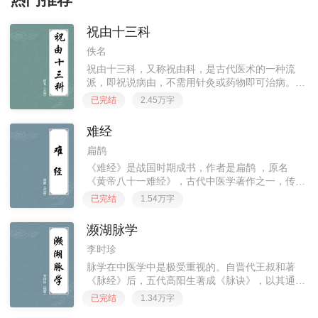
热门推荐
祝由十三科
佚名
祝由十三科，又称祝由科，是古代医术的一种流
派，即祝说病由，不需用针灸或药物即可治病。
祝由科，自元代即列入太医院十三科。祝由二字，
已完结
2.45万字
最早见于医书《素问》，谓上古之人治病，不用打
针服药，只要移易精神、变换
难经
扁鹊
《难经》是战国时期成书，作者是扁鹊 ，原名
《黄帝八十一难经》，古代中医学著作之一，传说
为战国时期秦越人（扁鹊）所作。本书以问答解释
已完结
1.54万字
疑难的形式编撰而成，共讨论了81个问题，故又称
《八十一难》，全书所述以
濒湖脉学
李时珍
脉学在中医学中是极受重视的。自晋代王叔和著
《脉经》后，五代高阳生著成《脉诀》，以其通俗
易懂、便于记诵而广为传播，但因其中谬误也不
已完结
1.34万字
少。李时珍继承了正统的脉学，博采历代各家之