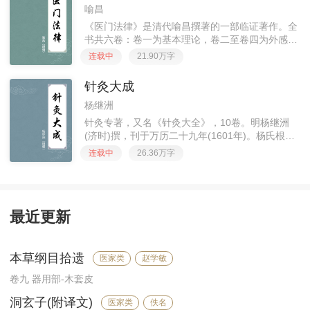
喻昌
《医门法律》是清代喻昌撰著的一部临证著作。全
书共六卷：卷一为基本理论，卷二至卷四为外感病
卷五卷六为内科杂病。共设中寒门、中风门、热温
连载中
21.90万字
暑三气门、伤燥门、疟证门、痢疾、痰饮门、咳嗽
门、关格门、消渴门、虚劳
针灸大成
杨继洲
针灸专著，又名《针灸大全》，10卷。明杨继洲
(济时)撰，刊于万历二十九年(1601年)。杨氏根据
家传《卫生针灸玄机秘要》（简称《玄机秘
连载中
26.36万字
要》），参考明以前20余种针灸学著作，并结合作
者针灸临床经验编成此
最近更新
本草纲目拾遗
医家类
赵学敏
卷九 器用部-木套皮
洞玄子(附译文)
医家类
佚名