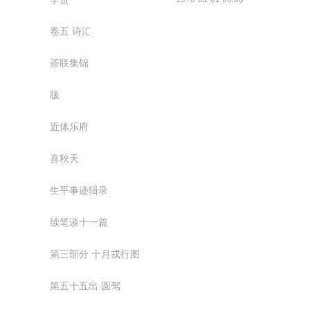
卷五 诗汇
茶联集锦
跋
近体乐府
喜秋天
生平事迹辑录
续笔谈十一篇
第三部分 十月戎行图
第五十五出 圆驾