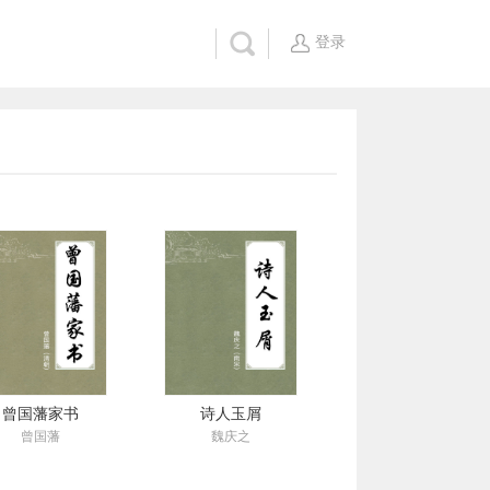
登录
曾国藩家书
诗人玉屑
曾国藩
魏庆之