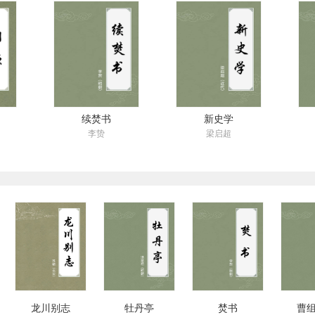
续焚书
新史学
李贽
梁启超
龙川别志
牡丹亭
焚书
曹