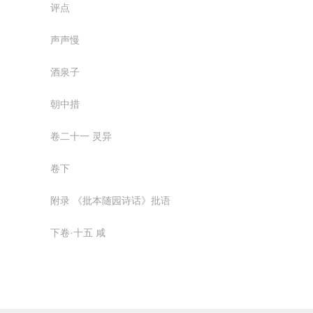
评点
声声慢
酒泉子
朝中措
卷二十一 灵异
卷下
附录 《批本随园诗话》批语
下卷·十五 咸