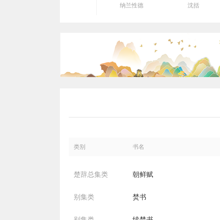
纳兰性德
沈括
类别
书名
楚辞总集类
朝鲜赋
别集类
焚书
别集类
续焚书