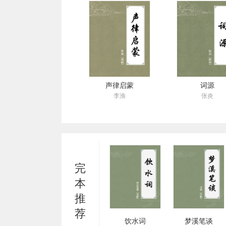
声律启蒙
词源
李渔
张炎
完
本
推
荐
饮水词
梦溪笔谈