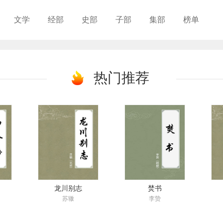
文学
经部
史部
子部
集部
榜单
热门推荐
龙川别志
焚书
苏辙
李贽