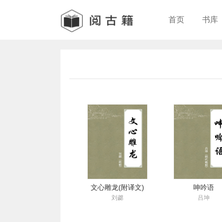
首页
书库
文心雕龙(附译文)
呻吟语
刘勰
吕坤