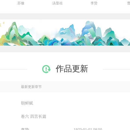
苏辙
汤显祖
李贽
作品更新
最新更新章节
朝鲜赋
卷六 四言长篇
李贽
1970-01-01 08:00