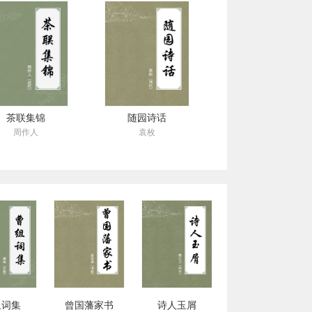
茶联集锦
随园诗话
周作人
袁枚
组词集
曾国藩家书
诗人玉屑