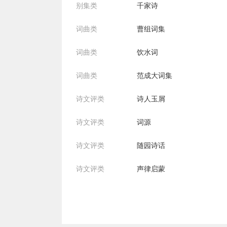
别集类
千家诗
词曲类
曹组词集
词曲类
饮水词
词曲类
范成大词集
诗文评类
诗人玉屑
诗文评类
词源
诗文评类
随园诗话
诗文评类
声律启蒙