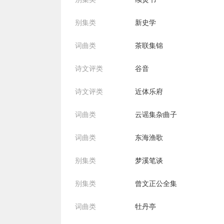
别集类
新史学
词曲类
茶联集锦
诗文评类
谷音
诗文评类
近体乐府
词曲类
云谣集杂曲子
词曲类
东海渔歌
别集类
梦溪笔谈
别集类
曾文正公全集
词曲类
牡丹亭