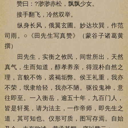
赞曰：?渺渺赤松，飘飘少女。
接手翻飞，冷然双举。
纵身长风，俄翼玄圃。妙达坎巽，作范
司雨。○《田先生写真赞》（蒙谷子诸葛黄
撰）
田先生，实衡之攸民，间世所出，天然
真气，生而知道，醇孝养亲，得混朴自然之
理，言貌不饰，裘褐垢弊。侯王礼重，我亦
不荣，氓隶给轻，我亦不陋。驱役鬼神，意
往即至。一入衡岳，逾五十年，九百门人，
皆是轩冕，请为法主，一作帝师，即先生之
道，其可知也。仪形可质，图写存焉。自始