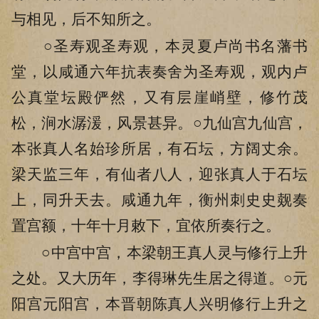
与相见，后不知所之。
○圣寿观圣寿观，本灵夏卢尚书名藩书
堂，以咸通六年抗表奏舍为圣寿观，观内卢
公真堂坛殿俨然，又有层崖峭壁，修竹茂
松，涧水潺湲，风景甚异。○九仙宫九仙宫，
本张真人名始珍所居，有石坛，方阔丈余。
梁天监三年，有仙者八人，迎张真人于石坛
上，同升天去。咸通九年，衡州刺史史觌奏
置宫额，十年十月敕下，宜依所奏行之。
○中宫中宫，本梁朝王真人灵与修行上升
之处。又大历年，李得琳先生居之得道。○元
阳宫元阳宫，本晋朝陈真人兴明修行上升之