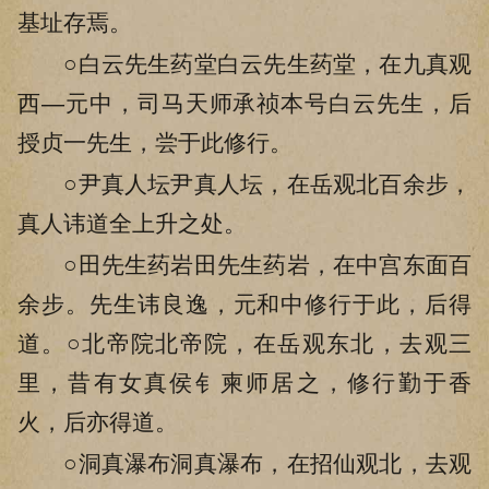
基址存焉。
○白云先生药堂白云先生药堂，在九真观
西—元中，司马天师承祯本号白云先生，后
授贞一先生，尝于此修行。
○尹真人坛尹真人坛，在岳观北百余步，
真人讳道全上升之处。
○田先生药岩田先生药岩，在中宫东面百
余步。先生讳良逸，元和中修行于此，后得
道。○北帝院北帝院，在岳观东北，去观三
里，昔有女真侯钅柬师居之，修行勤于香
火，后亦得道。
○洞真瀑布洞真瀑布，在招仙观北，去观