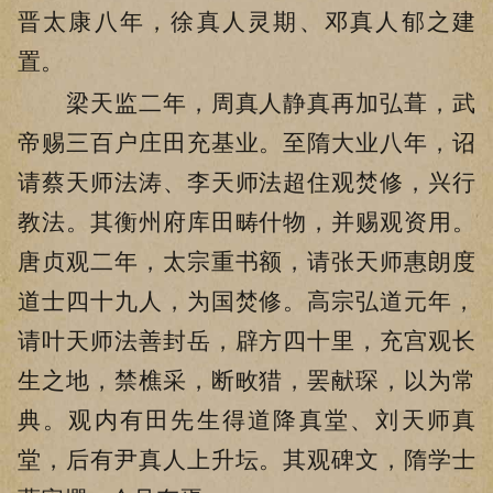
晋太康八年，徐真人灵期、邓真人郁之建
置。
梁天监二年，周真人静真再加弘葺，武
帝赐三百户庄田充基业。至隋大业八年，诏
请蔡天师法涛、李天师法超住观焚修，兴行
教法。其衡州府库田畴什物，并赐观资用。
唐贞观二年，太宗重书额，请张天师惠朗度
道士四十九人，为国焚修。高宗弘道元年，
请叶天师法善封岳，辟方四十里，充宫观长
生之地，禁樵采，断畋猎，罢献琛，以为常
典。观内有田先生得道降真堂、刘天师真
堂，后有尹真人上升坛。其观碑文，隋学士