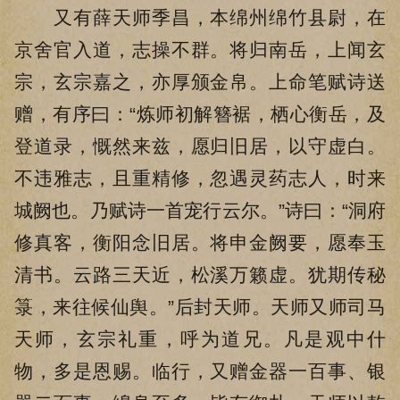
又有薛天师季昌，本绵州绵竹县尉，在
京舍官入道，志操不群。将归南岳，上闻玄
宗，玄宗嘉之，亦厚颁金帛。上命笔赋诗送
赠，有序曰：“炼师初解簪裾，栖心衡岳，及
登道录，慨然来兹，愿归旧居，以守虚白。
不违雅志，且重精修，忽遇灵药志人，时来
城阙也。乃赋诗一首宠行云尔。”诗曰：“洞府
修真客，衡阳念旧居。将申金阙要，愿奉玉
清书。云路三天近，松溪万籁虚。犹期传秘
箓，来往候仙舆。”后封天师。天师又师司马
天师，玄宗礼重，呼为道兄。凡是观中什
物，多是恩赐。临行，又赠金器一百事、银