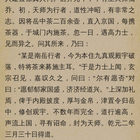
乔。初，天师为行者，道性冲昭，有非常之
志。因将岳中茶二百余壶，直入京国，每携
茶器，于城门内施茶。忽一日，遇高力士，
见而异之。问其所来，乃曰：
“某是南岳行者，今为本住九真观殿宇破
落，特将茶来募施主耳。”于是力士上闻，玄
宗召见，嘉叹久之，问曰：“尔有愿否”对
曰：“愿郁郁家国盛，济济经道兴。”上深加礼
焉，俾于内殿披度，厚与金帛，津置令归岳
中，修创观宇。不数年而完全，道行逾高，
声流上国，寻有诏命，封为天师。乾元二年
三月三十日得道。