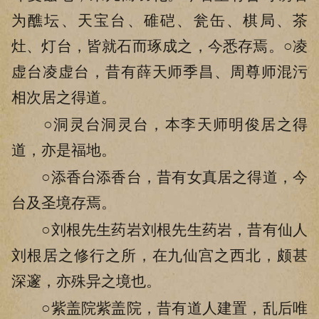
为醮坛、天宝台、碓硙、瓮缶、棋局、茶
灶、灯台，皆就石而琢成之，今悉存焉。○凌
虚台凌虚台，昔有薛天师季昌、周尊师混污
相次居之得道。
○洞灵台洞灵台，本李天师明俊居之得
道，亦是福地。
○添香台添香台，昔有女真居之得道，今
台及圣境存焉。
○刘根先生药岩刘根先生药岩，昔有仙人
刘根居之修行之所，在九仙宫之西北，颇甚
深邃，亦殊异之境也。
○紫盖院紫盖院，昔有道人建置，乱后唯