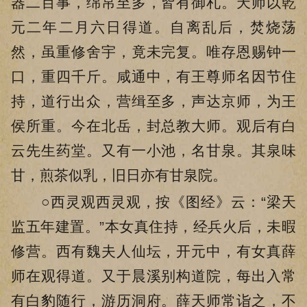
器二百事，绵帛至多，皆有御札。天师以乾
元二年二月六日得道。自离乱后，焚烧荡
然，虽重修舍宇，竟未完复。唯存恩赐钟一
口，重四千斤。咸通中，有王尊师名因节住
持，道行出众，营缉至多，声达京师，为王
侯所重。今在北岳，封总教大师。观后有白
云先生药堂。又有一小池，名甘泉。其泉味
甘，煎茶似乳，旧日亦有甘泉院。
○西灵观西灵观，按《图经》云：“梁天
监五年建置。”本女真住持，经兵火后，未暇
修营。西有魏夫人仙坛，开元中，有女真薛
师在观得道。又于晨溪别构道院，每出入常
有白豹随行，游历洞府。薛天师常诣之，不