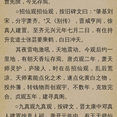
曹宪撰，今见存焉。
○招仙观招仙观，按旧碑文曰：“肇基刘
宋，分宇萧齐。”又《别传》，晋咸亨间，徐
真人建置。至齐元兴元年七月二日，有住持
升玄道士张昙要乘鹤，白日冲天。
其夜雷电激吼，天地震动。今观后约一
里地，有朝天香坛存焉。唐贞观二年，萧天
师灵护，庐陵人，时在岳招仙观，乱后荒
凉。天师素能点化之术，遂点化黄白之物，
投外藩，转钱物而创观宇。不数年，克致完
合。贞观五年，建寻真阁。
○九真观九真观，按碑文，晋太康中邓真
人建置徐真人祠。唐开元年中，有王天师仙