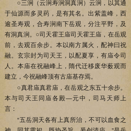
○三涧（云涧寿涧洞真涧）云涧，以其通
于仙源而多灵药，是有其名。出紫盖峰，西
逾圣寿观，合寿涧南下岳观，分注平野，及
有洞真涧。○司天霍王庙司天霍王庙，在岳观
前，去观百余步。本以南方属火，配神曰祝
融。玄宗封为司天王，以配夏享，有庙令司
人。本庙在祝融峰上，隋代迁移废华薮观而
建立，今祝融峰顶有古庙基存焉。
○真君庙真君庙，在岳观之东五十余步。
本与司天王同庙各殿—元中，司马天师上
言：
“五岳洞天各有上真所治，不可以血食之
神，同其雩祀，既协圣旨，爰创清庙。”是岳