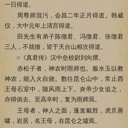
一日得道。
周尊师混污，会昌二年正月得道。韩威
仪，大中元年上清宫得道。
田先生有弟子陈徵君、冯徵君、张徵君
三人，不就徵，皆于天台山相次得道。
○《真君传》汉中垒校尉刘向撰。
赤松子者，神农时雨师也。服水玉以教
神农，能入火自烧。数往昆仑山中，常止西
王母石室中，随风雨上下。炎帝少女追之，
亦得俱去。至高辛时，复为雨师焉。
王母者，神人之面，蓬发戴胜，虎爪善
啸，岩居，名王母，在昆仑之墟焉。