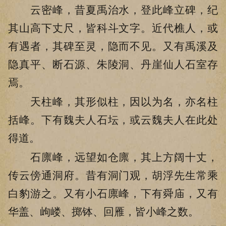
云密峰，昔夏禹治水，登此峰立碑，纪
其山高下丈尺，皆科斗文字。近代樵人，或
有遇者，其碑至灵，隐而不见。又有禹溪及
隐真平、断石源、朱陵洞、丹崖仙人石室存
焉。
天柱峰，其形似柱，因以为名，亦名柱
括峰。下有魏夫人石坛，或云魏夫人在此处
得道。
石廪峰，远望如仓廪，其上方阔十丈，
传云傍通洞府。昔有洞门观，胡浮先生常乘
白豹游之。又有小石廪峰，下有舜庙，又有
华盖、岣嵝、掷钵、回雁，皆小峰之数。