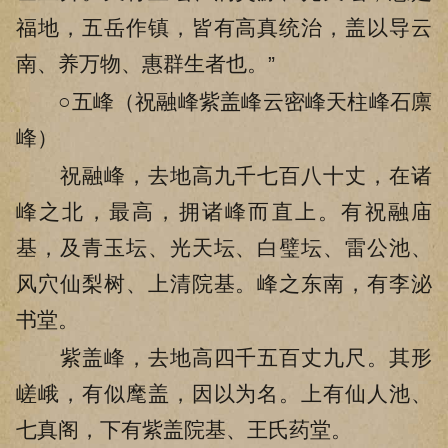
福地，五岳作镇，皆有高真统治，盖以导云
南、养万物、惠群生者也。”
○五峰（祝融峰紫盖峰云密峰天柱峰石廪
峰）
祝融峰，去地高九千七百八十丈，在诸
峰之北，最高，拥诸峰而直上。有祝融庙
基，及青玉坛、光天坛、白璧坛、雷公池、
风穴仙梨树、上清院基。峰之东南，有李泌
书堂。
紫盖峰，去地高四千五百丈九尺。其形
嵯峨，有似麾盖，因以为名。上有仙人池、
七真阁，下有紫盖院基、王氏药堂。