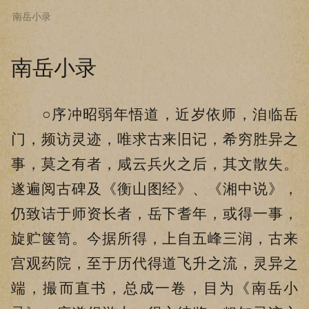
南岳小录
下拉阅读上一章
南岳小录
○序冲昭弱年悟道，近岁依师，洎临岳
门，频访灵迹，唯求古来旧记，希穷胜异之
事，莫之有者，咸云兵火之后，其文散失。
遂遍阅古碑及《衡山图经》、《湘中说》，
仍致诘于师资长者，岳下耆年，或得一事，
旋贮箧笥。今据所得，上自五峰三润，古来
宫观药院，至于历代得道飞升之流，灵异之
端，撮而直书，总成一卷，目为《南岳小