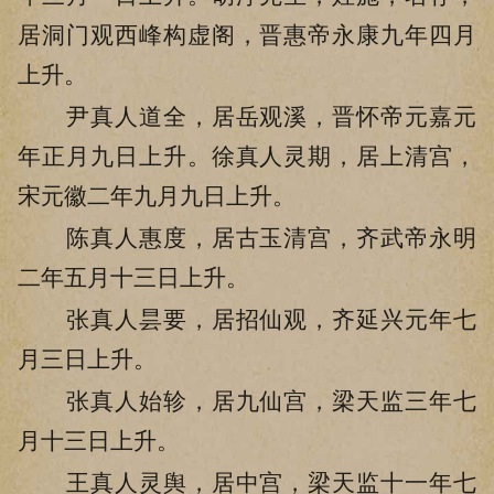
居洞门观西峰构虚阁，晋惠帝永康九年四月
上升。
尹真人道全，居岳观溪，晋怀帝元嘉元
年正月九日上升。徐真人灵期，居上清宫，
宋元徽二年九月九日上升。
陈真人惠度，居古玉清宫，齐武帝永明
二年五月十三日上升。
张真人昙要，居招仙观，齐延兴元年七
月三日上升。
张真人始轸，居九仙宫，梁天监三年七
月十三日上升。
王真人灵舆，居中宫，梁天监十一年七