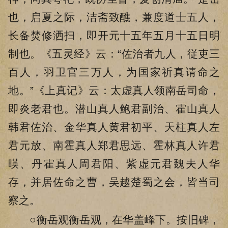
也，启夏之际，洁斋致醮，兼度道士五人，
长备焚修洒扫，即开元十五年五月十五日明
制也。《五灵经》云：“佐治者九人，従吏三
百人，羽卫官三万人，为国家祈真请命之
地。”《上真记》云：太虚真人领南岳司命，
即炎老君也。潜山真人鲍君副治、霍山真人
韩君佐治、金华真人黄君初平、天柱真人左
君元放、南霍真人郑君思远、霍林真人许君
暎、丹霍真人周君阳、紫虚元君魏夫人华
存，并居佐命之曹，吴越楚蜀之会，皆当司
察之。
○衡岳观衡岳观，在华盖峰下。按旧碑，