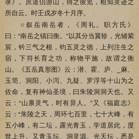
录》。庶道侣游山，得之彼览，粗知灵迹之
所自云。时壬戌岁冬十月序。
○叙岳南岳者，《周礼。职方氏》
曰：“南岳之镇曰衡。”以其分当翼轸，光辅紫
宸，钤三气之根，钧五灵之德，上列注生之
宿，下符长育之功，称物平施，故谓之衡
山。《五岳真形图》云：潜、霍、庐、_麻、
玉笥、洞阳、小泻、九疑、罗浮等十山为之
佐命，复有神仙圣境，曰朱陵洞洞天也。又
云：“山禀灵气，时有异人。”又《福庭志》
云：“朱陵之天，周环七百里，七十大峰，有
五小峰，有二坛，露光青玉，学道居此，度
世上升。又青玉坛、洞灵源、光天坛，悉是