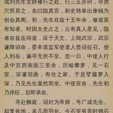
成刘先生玄静修行之处。行三五步冈，夺虎
穴而居之，名曰隐真宫，刺史韩皋出俸钱为
创会真阁。初，先生在兹十五年余，修道莫
有知者。时因太史占之，云有真人星见，隐
者在兹岳得道，应于天文。上闻武宗，武宗
遽降诏命，委本道监军使遣人赍诏征召。使
人到岳，遍寻无所不至。忽一日，中使人行
及中宫西南面三里余，历崄攀萝，见一石
室，深邃屈曲，有住之家。于是擘藤萝入
深，乃见先生凝然而坐。中使宣命，先生初
乃佯狂，后即承命。
寻赴阙庭，诏封为帝师，号广成先生。
却复兹地，未几而羽化。今石室有昔时镌石