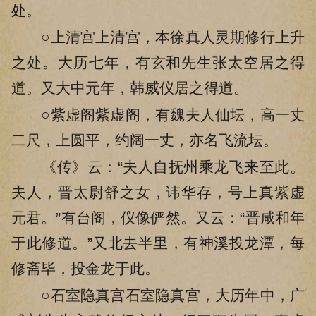
处。
○上清宫上清宫，本徐真人灵期修行上升
之处。大历七年，有玄和先生张太空居之得
道。又大中元年，韩威仪居之得道。
○紫虚阁紫虚阁，有魏夫人仙坛，高一丈
二尺，上圆平，约阔一丈，亦名飞流坛。
《传》云：“夫人自抚州乘龙飞来至此。
夫人，晋太尉舒之女，讳华存，号上真紫虚
元君。”有台阁，仪像俨然。又云：“晋咸和年
于此修道。”又北去半里，有神溪投龙潭，每
修斋毕，投金龙于此。
○石室隐真宫石室隐真宫，大历年中，广