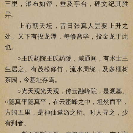
三里，瀑布如帘，垂及亭台，碑文纪其胜
异。
上有朝天坛，昔日张真人昙要上升之
处。又下有投龙潭，每修斋毕，投金龙于此
也。
○王氏药院王氏药院，咸通间，有术士王
生居之。有茂松修竹，流水周绕，及多榧树
茶园，今基址存焉。
○光天观光天观，传云融峰院，是观基。
○隐真平隐真平，在云密峰之中，坦然而平，
方阔五里，是神仙遨游之所。时人寻之，少
有到者。