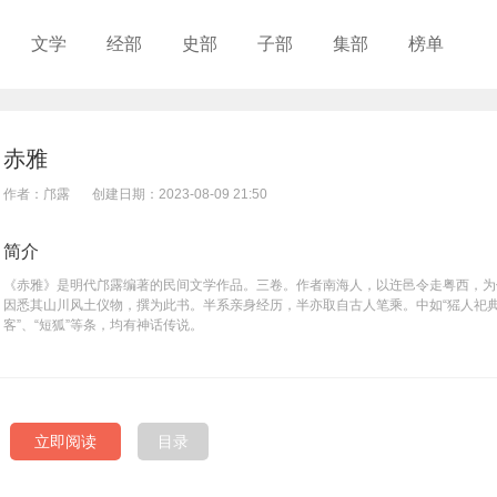
文学
经部
史部
子部
集部
榜单
赤雅
作者：邝露
创建日期：2023-08-09 21:50
简介
《赤雅》是明代邝露编著的民间文学作品。三卷。作者南海人，以迕邑令走粤西，为
因悉其山川风土仪物，撰为此书。半系亲身经历，半亦取自古人笔乘。中如“猺人祀典”
客”、“短狐”等条，均有神话传说。
立即阅读
目录