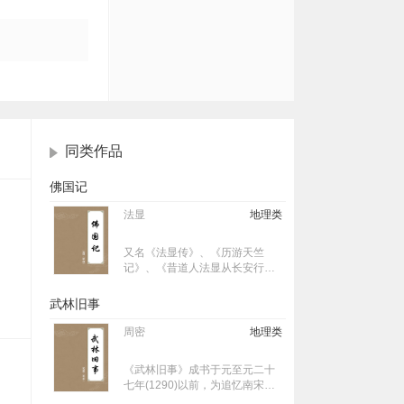
同类作品
佛国记
法显
地理类
又名《法显传》、《历游天竺
记》、《昔道人法显从长安行西
至天竺传》、《释法显行传》、
《历游天竺记传》、等，一卷。
武林旧事
东晋法显撰，成于义熙十二年
(416)。《佛国记》一卷，全文
周密
地理类
13980字，全部记述作者公元399
至413年的旅行经历，体裁是一
《武林旧事》成书于元至元二十
部典型的游记，也属佛教地志类
七年(1290)以前，为追忆南宋都
著作。
城临安城市风貌的著作，全书共