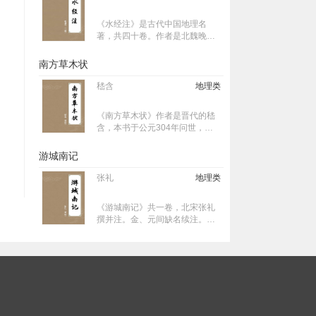
《水经注》是古代中国地理名
著，共四十卷。作者是北魏晚期
的郦道元。 《水经注》因注《水
经》而得名，《水经》一书约一
南方草木状
万余字，《唐六典·注》说其“引天
下之水，百三十七”。《水经注》
嵇含
地理类
看似为《水经》之注，实则以
《水经》为纲，详细记载了一千
《南方草木状》作者是晋代的嵇
多条大小河流及有关的历史遗
含，本书于公元304年问世，本
迹、人物掌故、神话传说等，是
书记载了生长在我国广东、广西
中国古代最全面、最系统的综合
等地以及越南的植物。
游城南记
性地理著作。
张礼
地理类
《游城南记》共一卷，北宋张礼
撰并注。金、元间缺名续注。此
书不是一般的游记，而是长安城
南唐代遗址的实地调查记录。北
宋哲宗元年距离唐亡不到二百
年，唐代遗迹保存尚多，张礼等
用七天时间进行仔细踏访，因此
所记比较详实可信，是研究唐长
安城南郊区地理遗址的重要文
献。从中知道大雁塔曾经“涂污”，