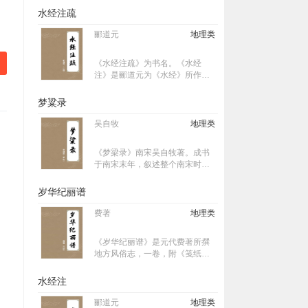
十卷。作者按照“词贵乎纪实”的精
水经注疏
神﹐根据目睹耳闻和故书杂记﹐
详述朝廷典礼﹑山川风俗﹑市肆
郦道元
地理类
经纪﹑四时节物﹑教坊乐部等情
况﹐
《水经注疏》为书名。《水经
注》是郦道元为《水经》所作的
注文。作者杨守敬，字惺吾，晚
号邻苏老人，湖北宜都陆城镇
梦粱录
人，清末民初著名历史地理学
家、金石学家、目录版本学家、
吴自牧
地理类
书法家、藏书家。《水经注疏》
是杨守敬与门人熊会贞历时数十
《梦梁录》南宋吴自牧著。成书
年写成。
于南宋末年，叙述整个南宋时期
的临安（今浙江杭州）情况，而
尤详于淳至咸淳之间（1241—
岁华纪丽谱
1274），其中记录了不少关于民
俗和民艺的材料。
费著
地理类
《岁华纪丽谱》是元代费著所撰
地方风俗志，一卷，附《笺纸
谱》一卷、《蜀锦谱》一卷。
水经注
郦道元
地理类