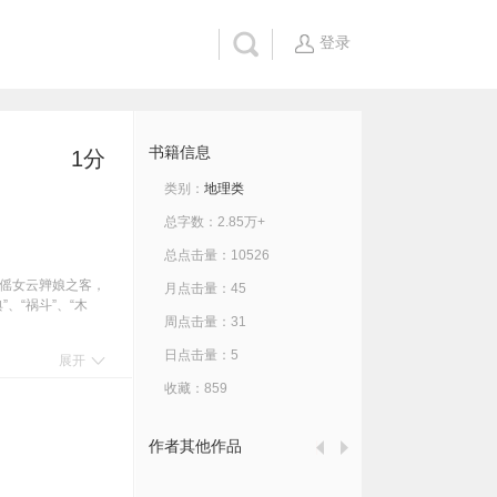
登录
书籍信息
1分
类别：
地理类
总字数：2.85万+
总点击量：10526
傜女云亸娘之客，
月点击量：45
、“祸斗”、“木
周点击量：31
日点击量：5
展开
收藏：859
作者其他作品