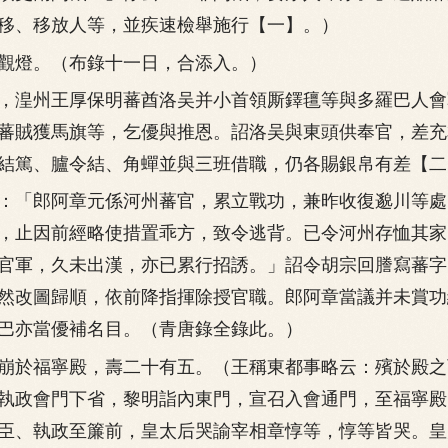
移、移放人等，並疾速檢舉施行【一】。）
燈。（布錄十一日，合添入。）
湟州王厚保明蕃酋洛吴并小首領厮鐸氊等與多羅巴人會
蕃賊獲馬旗等，乞優與推恩。詔洛吴與東頭供奉官，差充
結篤、臚令結、角蟬並與三班借職，仍各賜銀帛有差【二
「郎阿章元係河州蕃官，累立戰功，兼昨收復邈川等處
，止因前經略使措置乖方，致令逃背。已令河州存恤其家
官軍，久未出漢，亦已累行招誘。」詔令胡宗回謄寫蕃字
然改圖歸順，依前降指揮除授官職。郎阿章當議并未賞功
巴亦當優補名目。（青唐錄全錄此。）
於福寧殿，壽二十有五。（王稱東都事略云：殯於殿之
執政會門下省，黎明詣內東門，宣召入會通門，至福寧殿
臣、執政至簾前，皇太后哭諭宰相章惇等，惇等皆哭。皇