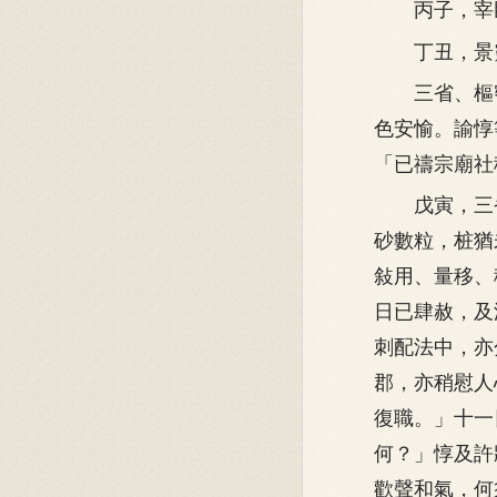
丙子，宰臣
丁丑，景靈
三省、樞密
色安愉。諭惇
「已禱宗廟社
戊寅，三省
砂數粒，桩猶
敍用、量移、
日已肆赦，及
刺配法中，亦
郡，亦稍慰人
復職。」十一
何？」惇及許
歡聲和氣，何