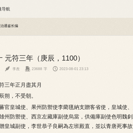
速导航
资治通鉴长编
 元符三年（庚辰，1100）



李焘
23688
字
2023-08-01 23:13
三年正月盡其月
朔，不受朝。
官皇城使、果州防禦使李藺氊納支贈客省使，皇城使、
雄州防禦使、西京左藏庫副使烏當，供備庫副使色明魏釗
贈皇城副使，李世恭子良嗣為左班殿直，並以青唐死事故