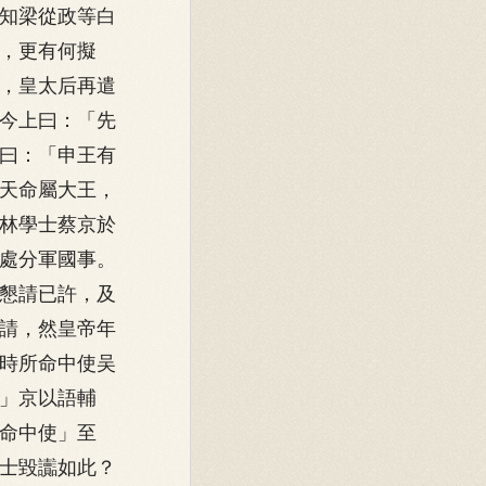
知梁從政等白
，更有何擬
，皇太后再遣
今上曰：「先
曰：「申王有
天命屬大王，
林學士蔡京於
處分軍國事。
懇請已許，及
請，然皇帝年
時所命中使吴
」京以語輔
命中使」至
士毀讟如此？