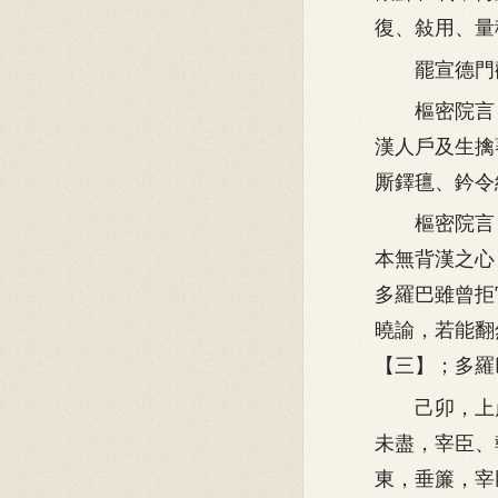
復、敍用、量
罷宣德門觀
樞密院言，
漢人戶及生擒
厮鐸氊、鈐令
樞密院言：
本無背漢之心
多羅巴雖曾拒
曉諭，若能翻
【三】；多羅
己卯，上崩
未盡，宰臣、
東，垂簾，宰