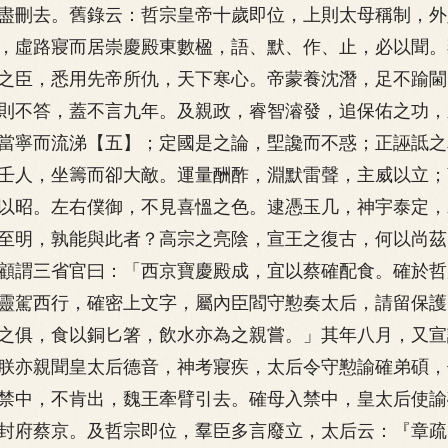
盡刪去。舊錄云：哲宗皇帝十歲即位，上則太母稱制，外
，虛路寢而居崇慶殿東數楹，語、默、作、止，必以聞。
之臣，悉用先帝所仇，天下寒心。帝蒙養沈潛，足不踰閫
則不答，蓋不言九年。及親政，睿智濬發，追保佑之功，
當寧而流涕【五】；定國是之論，堲讒而不惑；正誣詆之
壬人，坐籌而卻大敵。運量酬酢，淵默雷聲，主威以立；
以昭。左右僕御，不見喜慍之色。逮憑玉几，神宇泰定，
至明，孰能與此者？高宗之亮陰，宣王之復古，何以尚茲
顧謂三省官曰：「西京寶慶殿成，宜以蔡確配食。確於哲
靈駕西行，確密上文字，屬內臣閻守懃奏太后，請留保護
之俱，食以銅匕箸，飲水亦為之親嘗。」其年八月，又宣
朕亦親聞皇太后德音，神考寢疾，太后令守懃諭確弟碩，
禁中，不肯出，魏王牽臂引去。確母入禁中，皇太后使諭
封府蔡京。及哲宗即位，羣臣多言廢立，太后云：『章疏