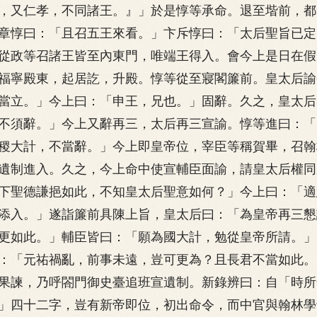
，又仁孝，不同諸王。』」於是惇等承命。退至堦前，都
章惇曰：「且召五王來看。」卞斥惇曰：「太后聖旨已定
從政等召諸王皆至內東門，唯端王得入。會今上是日在假
福寧殿東，起居訖，升殿。惇等從至寢閣簾前。皇太后諭
當立。」今上曰：「申王，兄也。」固辭。久之，皇太后
不須辭。」今上又辭再三，太后再三宣諭。惇等進曰：「
稷大計，不當辭。」今上即皇帝位，宰臣等稱賀畢，召翰
遺制進入。久之，今上命中使宣輔臣面諭，請皇太后權同
下聖德謙挹如此，不知皇太后聖意如何？」今上曰：「適
添入。」遂詣簾前具陳上旨，皇太后曰：「為皇帝再三懇
更如此。」輔臣皆曰：「願為國大計，勉從皇帝所請。」
：「元祐禍亂，前事未遠，豈可更為？且長君不當如此。
果諫，乃呼閤門御史臺追班宣遺制。新錄辨曰：自「時所
」四十二字，豈有新帝即位，初出命令，而中官與翰林學