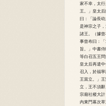
家不幸，太行
王。」皇太后
曰：「論長幼
是神宗之子，
諸王。（據曾
事曾布曰：「
旨。」中書侍
等白召五王問
皇太后再遣中
召入，於福寧
王當立。」王
立，王不須辭
宗廟社稷大計
內東門幕次草