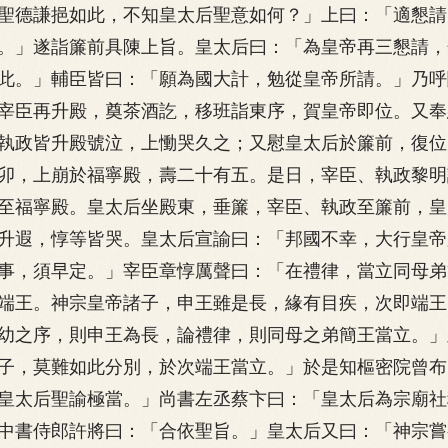
聖德謙挹如此，不知皇太后聖意如何？」上曰：「適懇請
。」遂詣簾前具陳上旨。皇太后曰：「為皇帝再三懇請，
此。」輔臣皆曰：「願為國大計，勉從皇帝所請。」乃呼
宰臣再升殿，奠茶酒訖，移班詣東序，賀皇帝即位。又奉
執政皆升殿號泣，上慟哭久之；又慰皇太后於簾前，復位
卯，上崩於福寧殿，壽二十有五。是日，宰臣、執政黎明
至福寧殿。皇太后坐殿東，垂簾，宰臣、執政至簾前，皇
升遐，惇等皆哭。皇太后宣諭曰：「邦國不幸，大行皇帝
事，須早定。」宰臣章惇厲聲曰：「在禮律，當立同母弟
端王。神宗皇帝諸子，申王雖是長，緣有目疾，次即端王
幼之序，則申王為長，論禮律，則同母之弟簡王當立。」
子，莫難如此分別，於次端王當立。」於是知樞密院曾布
皇太后聖諭極當。」尚書左丞蔡卞曰：「皇太后為宗廟社
中書侍郎許將曰：「合依聖旨。」皇太后又曰：「神宗嘗