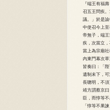
『端王有福壽
召五王問疾。
議。」於是諭
中使召今上至
帝無子，端王
疾，次當立，
當上為宗廟社
內東門幕次草
皆奏曰：「陛
遺制未下，可
長聰明，不須
靖方謂蔡京曰
臣，而惇等不
「惇等不果諫