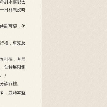
母封永嘉郡太
一日朴戰沒時
使副可罷，仍
行禮，車駕及
卷引保，各展
，乞特展限鎖
。）
分詣行禮。
者，並聽本監