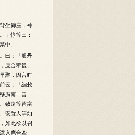
背坐御座，神
。」惇等曰：
禁中。
。曰：「服丹
，應合牽復、
早聚，因言昨
前云：「編敕
移廣南一善
、致遠等皆當
、安置人等如
，如此欲以召
添入應合牽