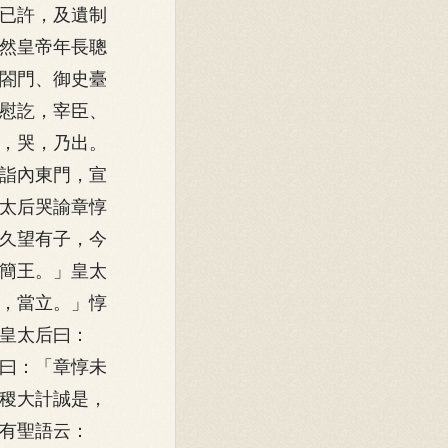
已許，及遺制
然皇帝年長聰
閤門、御史臺
慰訖，宰臣、
，哭，乃出。
詣內東門，宣
太后哭諭章惇
久望有子，今
簡王。」皇太
，當立。」惇
皇太后曰：
曰：「章惇未
稷大計誠是，
有聖語云：