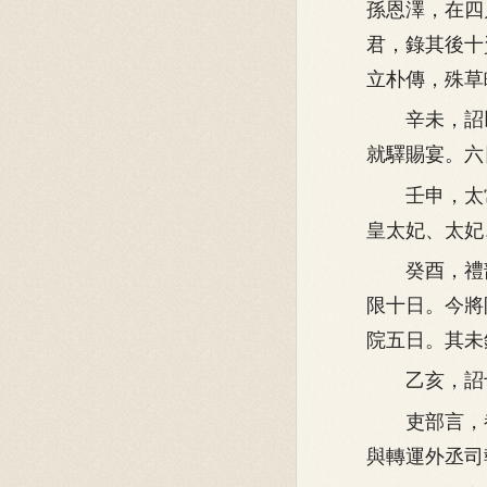
孫恩澤，在四
君，錄其後十
立朴傳，殊草
辛未，詔以
就驛賜宴。六
壬申，太常
皇太妃、太妃
癸酉，禮部
限十日。今將
院五日。其未
乙亥，詔十
吏部言，都
與轉運外丞司