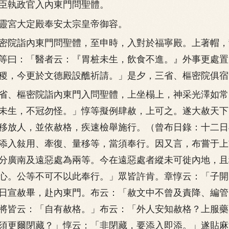
執政官入內東門問聖體。
宮大定殿奉安太宗皇帝御容。
院詣內東門問聖體，至申時，入對於福寧殿。上著帽，
等曰：「醫者云：『胃桩未生，飲食不進。』外事更處置
稷，今更於文德殿設醮祈請。」是夕，三省、樞密院俱宿
、樞密院詣內東門入問聖體，上坐榻上，神采光澤如常
未生，不冠勿怪。」惇等擬例肆赦，上可之。遂大赦天下
移放人，並依赦格，疾速檢舉施行。（曾布日錄：十二日
添入敍用、牽復、量移等，當須奉行。因又言，布嘗于上
分廣南及遠惡處為兩等。今在遠惡處者縱未可徙內地，且
心。公等不可不以此奉行。」眾皆許肯。章惇云：「子開
日宣赦畢，赴內東門。布云：「赦文中不曾及責降、編管
將皆云：「自有赦格。」布云：「外人安知赦格？上服藥
須更爾閉藏？」惇云：「非閉藏，要添入即添。」遂貼麻