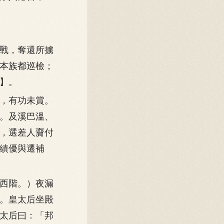
戰，奪還所擄
本族都巡檢；
】。
，有功未賞。
。及溪巴溫、
，選差人齎付
績優與遷補
西階。）夜漏
。皇太后坐殿
太后曰：「邦