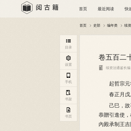
首页
最近阅读
快
首页
史部
编年类
续




目录
卷五百二十

设置

续资治通鉴长编

手机
起哲宗元符

春正月戊辰
书架
己巳，故蕃

恭贈引進使，
书页
內殿承制王吉