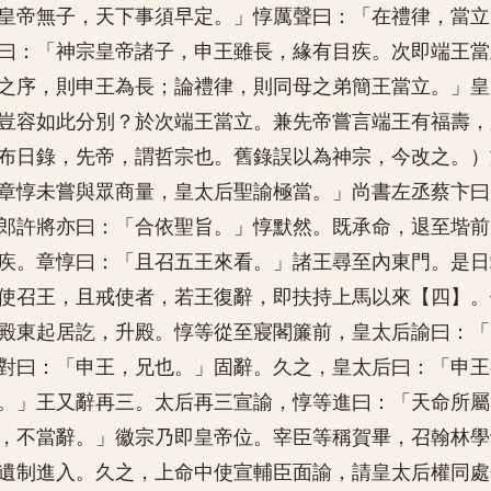
皇帝無子，天下事須早定。」惇厲聲曰：「在禮律，當立
曰：「神宗皇帝諸子，申王雖長，緣有目疾。次即端王當
之序，則申王為長；論禮律，則同母之弟簡王當立。」皇
豈容如此分別？於次端王當立。兼先帝嘗言端王有福壽，
布日錄，先帝，謂哲宗也。舊錄誤以為神宗，今改之。）
章惇未嘗與眾商量，皇太后聖諭極當。」尚書左丞蔡卞曰
郎許將亦曰：「合依聖旨。」惇默然。既承命，退至堦前
疾。章惇曰：「且召五王來看。」諸王尋至內東門。是日
使召王，且戒使者，若王復辭，即扶持上馬以來【四】。
殿東起居訖，升殿。惇等從至寢閣簾前，皇太后諭曰：「
對曰：「申王，兄也。」固辭。久之，皇太后曰：「申王
。」王又辭再三。太后再三宣諭，惇等進曰：「天命所屬
，不當辭。」徽宗乃即皇帝位。宰臣等稱賀畢，召翰林學
遺制進入。久之，上命中使宣輔臣面諭，請皇太后權同處