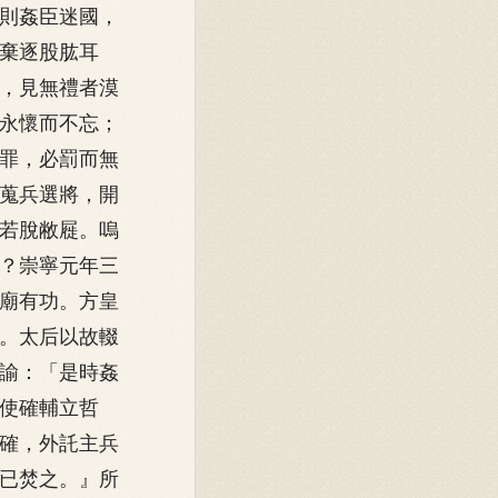
則姦臣迷國，
棄逐股肱耳
，見無禮者漠
永懷而不忘；
罪，必罰而無
蒐兵選將，開
若脫敝屣。嗚
？崇寧元年三
廟有功。方皇
。太后以故輟
諭：「是時姦
使確輔立哲
確，外託主兵
已焚之。』所