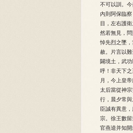
不可以訓。今
內則阿保臨察
目，左右護衛
然若無見，問
悼先烈之墜，
赦。片言以難
闢境土，武功
呼！非天下之
月，今上皇帝
太后當從神宗
行，晨夕常與
臣誠有異意，
宗。徐王數留
官燕逵并知開