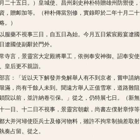
月二十五日。）皇城使、昌州刺史种朴特贈雄州防禦使，
資，贈卹加等。（种朴傳當別修，實錄即於二年十月二十
略。）
服藥不視事三日，自五日為始。今月五日紫宸殿宴遼國
日遼國使副辭於門外。
寺言，景靈宮大定殿將畢工，依例奉安神御。詔奉安使
、皇后更不親詣。
言：「近以天下解發并免解舉人有不到京者，嘗申請納
限滿，尚有千餘人未到。聞遠方舉人正值雪寒，道路難阻
鎖院以前，並許納卷引保。」從之，仍特展七日。（新無
一日、十二日不視事，景靈宮朝獻，尚書左僕射章惇等
大并河埽使臣兵士及修河物料，雖許不拘常制抽差取射
執奏占留。從之。