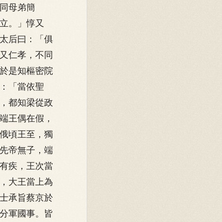
同母弟簡
立。」惇又
太后曰：「俱
又仁孝，不同
於是知樞密院
：「當依聖
，都知梁從政
端王偶在假，
俄頃王至，獨
先帝無子，端
有疾，王次當
，大王當上為
士承旨蔡京於
分軍國事。皆