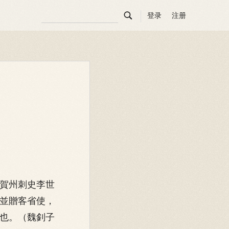

登录
注册
賀州刺史李世
並贈客省使，
也。（魏釗子