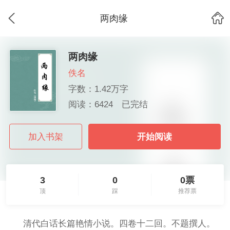
两肉缘
两肉缘
佚名
字数：1.42万字
阅读：6424
已完结
加入书架
开始阅读
3
0
0票
顶
踩
推荐票
清代白话长篇艳情小说。四卷十二回。不题撰人。