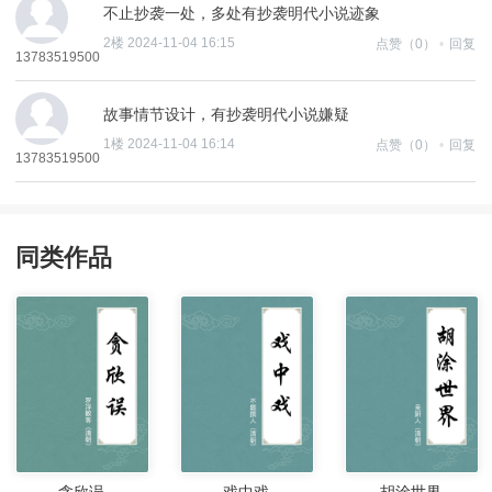
同类作品
贪欣误
戏中戏
胡涂世界