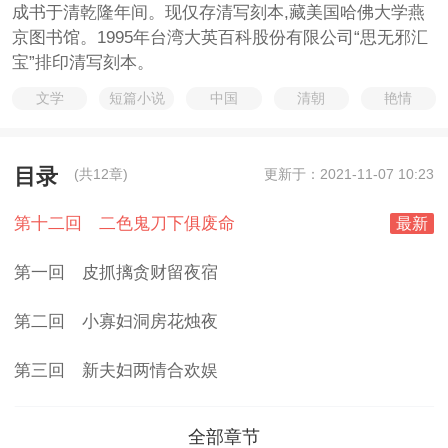
成书于清乾隆年间。现仅存清写刻本,藏美国哈佛大学燕
京图书馆。1995年台湾大英百科股份有限公司“思无邪汇
宝”排印清写刻本。
文学
短篇小说
中国
清朝
艳情
目录
(共12章)
更新于：2021-11-07 10:23
第十二回 二色鬼刀下俱废命
最新
第一回 皮抓摛贪财留夜宿
第二回 小寡妇洞房花烛夜
第三回 新夫妇两情合欢娱
全部章节