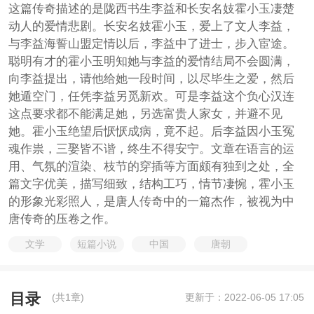
这篇传奇描述的是陇西书生李益和长安名妓霍小玉凄楚
动人的爱情悲剧。长安名妓霍小玉，爱上了文人李益，
与李益海誓山盟定情以后，李益中了进士，步入宦途。
聪明有才的霍小玉明知她与李益的爱情结局不会圆满，
向李益提出，请他给她一段时间，以尽毕生之爱，然后
她遁空门，任凭李益另觅新欢。可是李益这个负心汉连
这点要求都不能满足她，另选富贵人家女，并避不见
她。霍小玉绝望后恹恹成病，竟不起。后李益因小玉冤
魂作祟，三娶皆不谐，终生不得安宁。文章在语言的运
用、气氛的渲染、枝节的穿插等方面颇有独到之处，全
篇文字优美，描写细致，结构工巧，情节凄惋，霍小玉
的形象光彩照人，是唐人传奇中的一篇杰作，被视为中
唐传奇的压卷之作。
文学
短篇小说
中国
唐朝
目录
(共1章)
更新于：2022-06-05 17:05