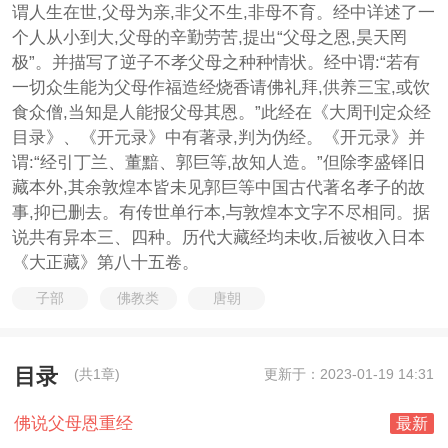
谓人生在世,父母为亲,非父不生,非母不育。经中详述了一
个人从小到大,父母的辛勤劳苦,提出“父母之恩,昊天罔
极”。并描写了逆子不孝父母之种种情状。经中谓:“若有
一切众生能为父母作福造经烧香请佛礼拜,供养三宝,或饮
食众僧,当知是人能报父母其恩。”此经在《大周刊定众经
目录》、《开元录》中有著录,判为伪经。《开元录》并
谓:“经引丁兰、董黯、郭巨等,故知人造。”但除李盛铎旧
藏本外,其余敦煌本皆未见郭巨等中国古代著名孝子的故
事,抑已删去。有传世单行本,与敦煌本文字不尽相同。据
说共有异本三、四种。历代大藏经均未收,后被收入日本
《大正藏》第八十五卷。
子部
佛教类
唐朝
目录
(共1章)
更新于：2023-01-19 14:31
佛说父母恩重经
最新