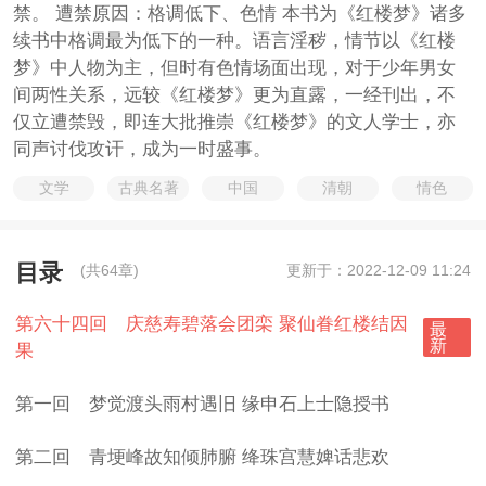
禁。 遭禁原因：格调低下、色情 本书为《红楼梦》诸多
续书中格调最为低下的一种。语言淫秽，情节以《红楼
梦》中人物为主，但时有色情场面出现，对于少年男女
间两性关系，远较《红楼梦》更为直露，一经刊出，不
仅立遭禁毁，即连大批推崇《红楼梦》的文人学士，亦
同声讨伐攻讦，成为一时盛事。
文学
古典名著
中国
清朝
情色
目录
(共64章)
更新于：2022-12-09 11:24
第六十四回 庆慈寿碧落会团栾 聚仙眷红楼结因
最
新
果
第一回 梦觉渡头雨村遇旧 缘申石上士隐授书
第二回 青埂峰故知倾肺腑 绛珠宫慧婢话悲欢