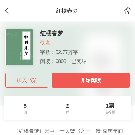
红楼春梦
红楼春梦
佚名
字数：52.77万字
阅读：6808
已完结
加入书架
开始阅读
5
2
1票
顶
踩
推荐票
《红楼春梦》是中国十大禁书之一，清·嘉庆年间