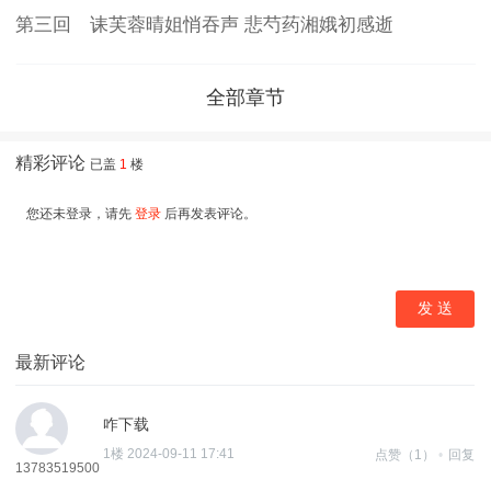
第三回 诔芙蓉晴姐悄吞声 悲芍药湘娥初感逝
全部章节