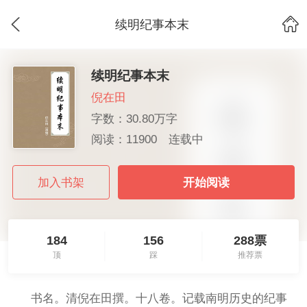
续明纪事本末
续明纪事本末
倪在田
字数：30.80万字
阅读：11900
连载中
加入书架
开始阅读
184
156
288票
顶
踩
推荐票
书名。清倪在田撰。十八卷。记载南明历史的纪事