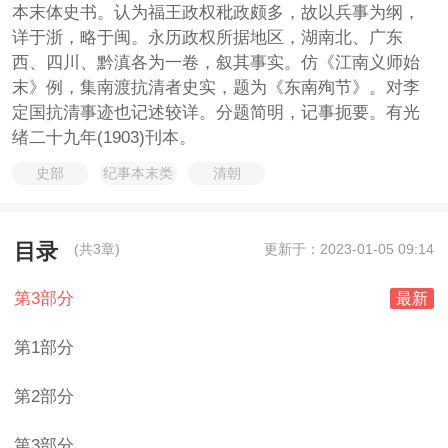
本末体史书。认为福王政权秕政颇多，故以兵事为纲，
详于浙，略于闽。永历政权所据地区，湖南北、广东
西、四川、黔滇各为一卷，叙其事实。仿《江南义师始
末》例，集南渡抗清者史实，题为《东南殉节》。对李
定国抗清事迹也记述较详。分题简明，记事扼要。有光
绪二十九年(1903)刊本。
史部
纪事本末类
清朝
目录
(共3章)
更新于：2023-01-05 09:14
第3部分
最新
第1部分
第2部分
第3部分