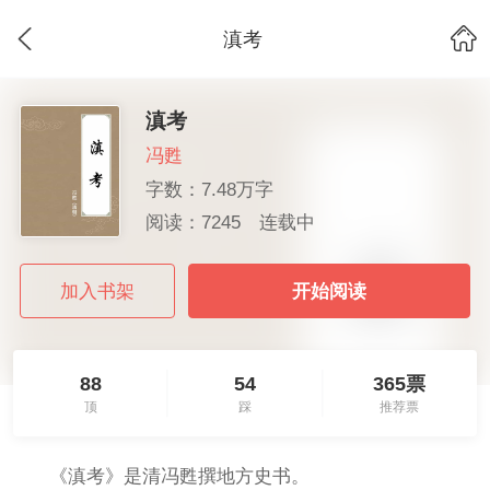
滇考
滇考
冯甦
字数：7.48万字
阅读：7245
连载中
加入书架
开始阅读
88
54
365票
顶
踩
推荐票
《滇考》是清冯甦撰地方史书。