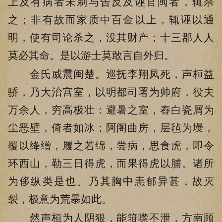
上及有病者未剃与告反及诬官闽者，辄杀
之；非有故而家质中百金以上，辄诬以通
明，使有司论杀之，没其财产；十三郡人人
莫必其命。是以游士莫敢言自外归。
金氏威震闽楚。巡抚李翔凤死，声桓益
骄，乃大治宫室，以明都司署为帅府，役夫
万余人，穷高极壮：避暑之室，舂白瓷屑为
尘恶壁，倚者如冰；阿阁曲房，层毡为墁，
覆以绛缯，履之若绵，尝病，思食虎，即令
环西山，勒三日得虎，而果得虎以脯。诸所
为侈纵类是也。乃其胸中恚郁异甚，故灭
裂，极意为荒暴如此。
然声桓为人阴狠，能箝噤不泄，方南顾