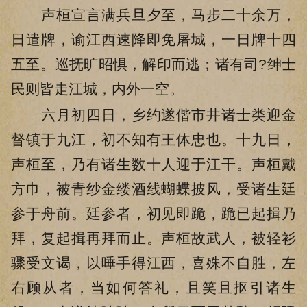
声桓宣言满兵旦夕至，马步二十余万，
日遣牌，谕江西速降即免屠城，一日牌十四
五至。巡抚旷昭惧，解印而逃；诸有司?绅士
民则皆走江城，内外一空。
六月初四日，乡约遂偕市井诸士类迎金
督镇于九江，初不知有王体忠也。十九日，
声桓至，乃有诸生数十人迎于江干。声桓戴
方巾，被青纱金缕酒线蝴蝶披风，受诸生廷
参于舟前。廷参者，初见即跪，跪已起揖乃
拜，复起揖再拜而止。声桓故武人，被轻衫
骤受文谒，以唾手得江西，喜殊不自胜，左
右顾从者，当如何答礼，且笑且抠引诸生