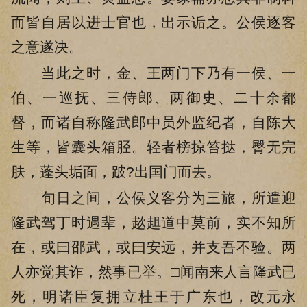
而皆自居以进士官也，出示诟之。公侯逐客
之意遂决。
当此之时，金、王两门下乃有一侯、一
伯、一巡抚、三侍郎、两御史、二十余都
督，而诸自称隆武郎中员外监纪者，自陈大
生等，皆囊头箱胫。轻者榜掠笞挞，臀无完
肤，蓬头垢面，跛?出国门而去。
旬日之间，公侯义客分为三旅，所遣迎
隆武驾丁时遇辈，趑趄道中莫前，实不知所
在，或曰邵武，或曰安远，并支吾不验。两
人亦觉其诈，然事已举。□闻南来人言隆武已
死，明诸臣复拥立桂王于广东也，改元永