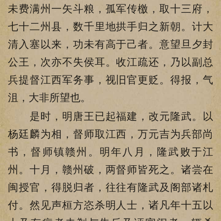
未费满州一矢斗粮，孤军传檄，取十三府，
七十二州县，数千里地拱手归之新朝。计大
清入塞以来，功未有高于己者。意望旦夕封
公王，次亦不失侯耳。收江疏还，乃以副总
兵提督江西军务事，视旧官更贬。得报，气
沮，大非所望也。
是时，明唐王已起福建，改元隆武。以
杨廷麟为相，督师取江西，万元吉为兵部尚
书，督师镇赣州。明年八月，隆武败于江
州。十月，赣州破，两督师皆死之。诸尝在
闽授官，得脱归者，往往有隆武及阁部诸札
付。然见声桓方恣杀明人士，诸凡年十五以