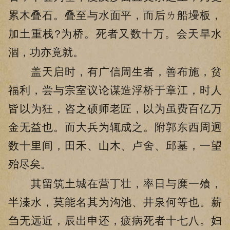
累木叠石。叠至与水面平，而后ㄌ船墁板，
加土重栈?为桥。死者又数十万。会天旱水
涸，功亦竟就。
盖天启时，有广信周生者，善布施，贫
福利，尝与宗室议论谋造浮桥于章江，时人
皆以为狂，咨之硕师老匠，以为虽费百亿万
金无益也。而大兵为辄成之。附郭东西周迥
数十里间，田禾、山木、卢舍、邱墓，一望
殆尽矣。
其留筑土城在营丁壮，率日与糜一飧，
半溱水，莫能名其为沟池、井泉何等也。薪
刍无远近，辰出申还，疲病死者十七八。妇