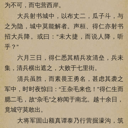
为不可，而屯营西岸。
大兵射书城中，以布丈二，瓜子斗，与
之为隐，城中莫能解者。声桓、得仁亦射书
招大兵降。或曰：“未大捷，而说人降，听
乎？”
六月三日，得仁悉其精兵攻清垒，兵未
集，清兵横出遮之，大败于七里街。
清兵虽胜，而素畏王勇名，甚虑其袭之
军中，时时夜惊曰：“王杂毛来也！”得仁生而
腮二毛，故“杂毛”之称闻于南北。越十余日，
竟城守莫敢出。
大将军固山额真谭泰乃行营掘濠沟，筑