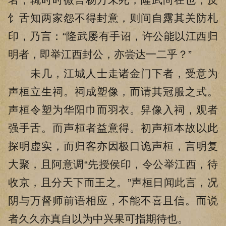
饣舌知两家怨不得封意，则间自露其关防札
印，乃言：“隆武屡有手诏，许公能以江西归
明者，即举江西封公，亦尝达一二乎？”
未几，江城人士走诸金门下者，受意为
声桓立生祠。祠成塑像，而请其冠服之式。
声桓令塑为华阳巾而羽衣。舁像入祠，观者
强手舌。而声桓者益意得。初声桓本故以此
探明虚实，而归客亦因极口诡声桓，言明复
大聚，且阿意调“先授侯印，令公举江西，待
收京，且分天下而王之。”声桓日闻此言，况
阴与万督师前语相应，不能不喜且信。而说
者久久亦真自以为中兴果可指期待也。