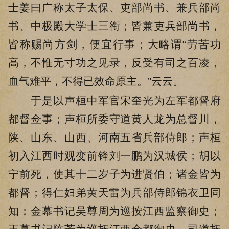
士姜曰广称太子太保、吏部尚书、兼兵部尚
书、中极殿大学士三衔；皆兼吏兵部尚书，
皆称赐尚方剑，便宜行事；大略谓“劳苦功
高，不惟无寸功之见录，反受有司之百凌，
血气难平，不得已效命原主。”云云。
于是以声桓中军官宋奎光为左军都督府
都督佥事；声桓所委守道黄人龙为总督川，
陕、山东、山西、河南五省兵部侍郎；声桓
初入江西时观变前锋刘一鹏为汉城侯；胡以
宁前死，使其十二岁子为进贤伯；诸金皆为
都督；得仁妇弟黄天雷为兵部侍郎锦衣卫同
知；金幕书记吴尊周为巡按江西监察御史；