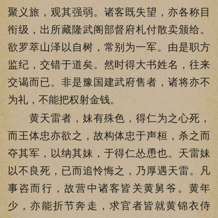
聚义旅，观其强弱。诸客既失望，亦各称目
衔级，出所藏隆武阁部督府札付散卖颁给。
欲罗萃山泽以自树，常别为一军。由是职方
监纪，交错于道矣。然时得大书姓名，往来
交谒而已。非是豫国建武府售者，诸将亦不
为礼，不能把权射金钱。
黄天雷者，妹有殊色，得仁为之心死，
而王体忠亦欲之，故构体忠于声桓，杀之而
夺其军，以纳其妹，于得仁怂恿也。天雷妹
以不良死，已而追怜悔之，乃厚遇天雷。凡
事咨而行，故营中诸客皆关黄舅爷。黄年
少，亦能折节奔走，求官者皆就黄锦衣侍