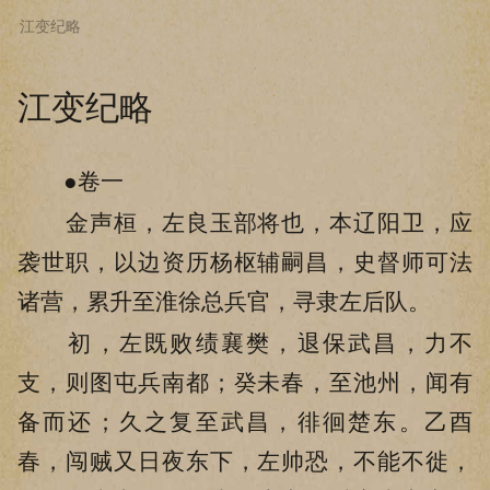
江变纪略
下拉阅读上一章
江变纪略
●卷一
金声桓，左良玉部将也，本辽阳卫，应
袭世职，以边资历杨枢辅嗣昌，史督师可法
诸营，累升至淮徐总兵官，寻隶左后队。
初，左既败绩襄樊，退保武昌，力不
支，则图屯兵南都；癸未春，至池州，闻有
备而还；久之复至武昌，徘徊楚东。乙酉
春，闯贼又日夜东下，左帅恐，不能不徙，