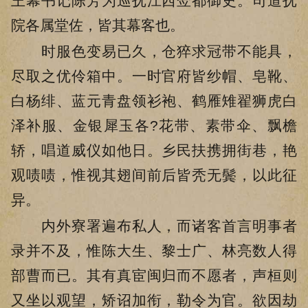
王幕书记陈芳为巡抚江西佥都御史。司道抚
院各属堂佐，皆其幕客也。
时服色变易已久，仓猝求冠带不能具，
尽取之优伶箱中。一时官府皆纱帽、皂靴、
白杨绯、蓝元青盘领衫袍、鹤雁雉翟狮虎白
泽补服、金银犀玉各?花带、素带伞、飘檐
轿，唱道威仪如他日。乡民扶携拥街巷，艳
观啧啧，惟视其翅间前后皆秃无鬓，以此征
异。
内外寮署遍布私人，而诸客首言明事者
录并不及，惟陈大生、黎士广、林亮数人得
部曹而已。其有真宦闽归而不愿者，声桓则
又坐以观望，矫诏加衔，勒令为官。欲因劫