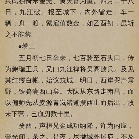
兵民独倚宋奎光、黄天雷为重。四月二十八
日，九江破。报至城下，内外皆走。车一
辆，舟一渡，索雇值数金，如乙酉初，虽斩
之不能禁。
●卷二
五月初七日辛未，七百骑至石头口，传
为鲍瑞王兵，又曰九江裨将吴高败兵。及见
其红缨白帐，始议筑城。明日，西岸哭声震
野，铁骑满西山矣。大队从东路走南昌，而
以偏师先从麦源青岚诸道搜西山而后出，故
未下营，已血刃数十里。
癸酉，声桓兄金成功纳降，许为内应，
奎光闻，杀之。是夜，尽撤城外屋庐，不及