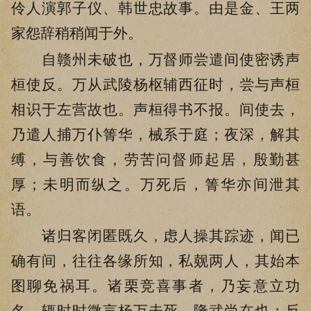
伶人演郭子仪、韩世忠故事。由是金、王两
家怨辞稍稍闻于外。
自赣州未破也，万督师尝遣间使密诱声
桓使反。万从武陵杨枢辅西征时，尝与声桓
相识于左营故也。声桓得书不报。间使去，
乃遣人捕万仆箐华，械系于庭；夜深，解其
缚，与善饮食，劳苦问督师起居，殷勤甚
厚；未明而纵之。万死后，箐华亦间泄其
语。
诸归客闭匿既久，虑人操其踪迹，闻已
确有间，往往各缘所知，私觌两人，其始本
图聊免祸耳。诸栗竞喜事者，乃妄意立功
名，辄时时微言杨万未死，隆武尚在也；反