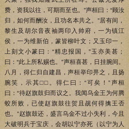
费，资我以往，可期而至也。”声桓曰：“顾汝
归，如何而酬汝，且功名本共之。”居有间，
黎生及胡尔音夜袖两印入帅府，一为镇江
侯，一为维新伯，篆皆柳叶文；又玉印一，
上刻文小篆曰：“精忠报国，”玉亦美甚；
曰：“此上所私赐也。”声桓喜甚，日挂腕间。
八月，得仁归自建昌，声桓举印畀之，且扬
腕笑，示其□□。得仁曰：“可矣！”声桓
曰：“待赵旗鼓归而议之。我闻乌金王为何腾
蛟所败，已使赵旗鼓往贺且觇何得擒王否
也。”赵旗鼓还，盛言乌金不过小失利，今且
大破明兵于宝庆，会胡以宁亦死（以宁为人