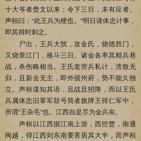
十大爷者赍文以来；令下三日，未有应者。
声桓曰：“此王兵为梗也。”明日请体忠计事，
即其揖时刺之。
尸出，王兵大扰，攻金氏，烧德胜门，
又烧章江门，格斗三日。诸金各率其精兵巷
战，杀伤略相当。王氏老营兵私计，溃散无
归，且新去无主，即外据州府，势不能久独
立。声桓谍知其语，且战且招降，而以王氏
兵属体忠旧掌军鼓号筒者旗牌王得仁军中，
所谓“王杂毛”也。江西自是尽为金兵矣。
声桓以江西据江南上游，西控楚，南通
闽越，得江西则东南要害居其大半，而声桓