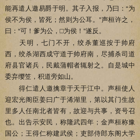
能再遣人邀易爵于明。其子入报，乃曰：“为
侯不为侯，皆死；然则为公耳。”声桓许之，
曰：“可！爹为公，□为侯！”遂反。
天明，七门不开，绞杀董巡按于帅府
西，绞杀湖西成守道于帅府南，尽捕杀司道
府县官诸兵，民戴蒲帽者辄射之。自是城中
委弃缨笠，积道旁如山。
得仁遣人邀擒章于天于江中。声桓使人
迎宏光阁臣姜曰广于浠湖里，第以其门生故
里多人任南北者皆有，故迎与共事，资号召
也。出告示安民，称隆武四年；金声桓称豫
国公；王得仁称建武侯；吏部侍郎东阁大学