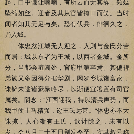
起，口中谦让喃喃，有所云而无其辞，颊延
坠缩如丝。迎者及其从官皆掩口而笑。当时
闻者知其无足与矣。恐有伏兵，徘徊久之，
乃入城。
体忠忿江城无人迎之，入则与金氏分营
而居：城以东者为王城，以西者金城。金所
分，当都会喧阗处，官府甲第卒焉。其偏裨
弟族又多因得分据华剧，网罗乡城诸富家，
诛铲未逃诸豪暴略尽，以渐便宜署置有司官
属矣。阴念：“江西迎我，特以清兵声势，而
我甲仗士马精强，逊王氏远甚。”体忠亦不大
诛掠，人心渐有王氏，欲计除之，未有以
发，会八月二十五日剃发令至，实其叔号称