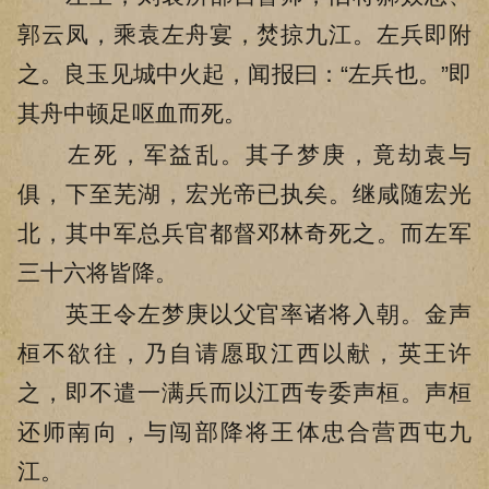
郭云凤，乘袁左舟宴，焚掠九江。左兵即附
之。良玉见城中火起，闻报曰：“左兵也。”即
其舟中顿足呕血而死。
左死，军益乱。其子梦庚，竟劫袁与
俱，下至芜湖，宏光帝已执矣。继咸随宏光
北，其中军总兵官都督邓林奇死之。而左军
三十六将皆降。
英王令左梦庚以父官率诸将入朝。金声
桓不欲往，乃自请愿取江西以献，英王许
之，即不遣一满兵而以江西专委声桓。声桓
还师南向，与闯部降将王体忠合营西屯九
江。