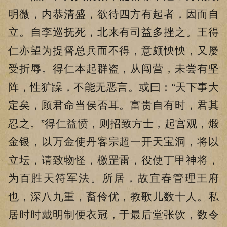
明微，内恭清盛，欲待四方有起者，因而自
立。自李巡抚死，北来有司益多挫之。王得
仁亦望为提督总兵而不得，意颇怏怏，又屡
受折辱。得仁本起群盗，从闯营，未尝有坚
阵，性犷躁，不能无恶言。或曰：“天下事大
定矣，顾君命当侯否耳。富贵自有时，君其
忍之。”得仁益愤，则招致方士，起宫观，煅
金银，以万金使丹客宗超一开天宝洞，将以
立坛，请致物怪，檄罡雷，役使丁甲神将，
为百胜天符军法。所居，故宜春管理王府
也，深八九重，畜伶优，教歌儿数十人。私
居时时戴明制便衣冠，于最后堂张饮，数令