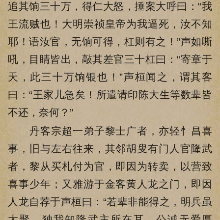
追其饷三十万，得仁大怒，捶案大呼曰：“我
王流贼也！大明崇祯皇帝为我逼死，汝不知
耶！语汝官，无饷可得，杠则有之！”声如嘶
吼，目睛皆出，敲其差官三十杠曰：“寄章于
天，此三十万饷银也！”声桓闻之，谓其客
曰：“王家儿急矣！所遣请印陈大生等数辈皆
不还，奈何？”
丹客宗超一弟子黎士广者，亦轻忄昌喜
事，旧与左右往来，其邻胡叟有门人官隆武
者，黎从买札付为官，即因为转卖，以营致
喜事少年；又雅游于金客黄人龙之门，即因
人龙自荐于声桓曰：“若辈非能得之，明兵虽
大聚，独我知隆武主所在耳。公诚无爱厚