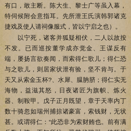
有口，敢主断。陈大生、黎士广等虽入幕，
特伺候附会意指耳。先所泄王氏演韩郭诸克
捷戏及使人请祠像服式，皆以宁启之也）。
以宁死，诸客并狐疑相伏，二人以故按
不发。已而巡按董学成亦觉金、王谋反有
端，屡扬言欲奏闻，而索得仁歌儿；得仁恐
与之歌儿，则居家状泄有验，坚不肯与。于
天又从索金玉杯?、水犀、腽肭脐；得仁实无
海物，益滋其怒，日夜诸匠为旗帜、炼火
器、制鞍甲。戊子正月既望，章于天率内丁
数十骑忽如瑞州捕掠诸豪富，索钱财，无状
甚。或谓得仁：“此恐非为索财贿也。前有满