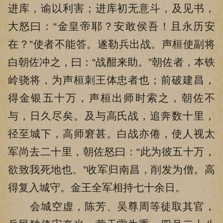
进库，谕以利害；进库初无意斗，及见书，
大怒曰：“金皇帝耶？安敢侯吾！且永历安
在？”使者不能答。遂勒兵出战。声桓使副将
白朝佐冲之，曰：“战酣来助。”朝佐者，本铁
岭骁将，为声桓刺王体忠者也；前破建昌，
得金银五十万，声桓出师时索之，朝佐不
与，日久尽矣。及与高氏战，追奔数十里，
径至城下，高师窘甚。白战亦倦，使人视太
军尚去二十里，朝佐怒曰：“此为彼五十万，
欲致我死地也。”收军归南昌，削发为僧。高
得复入城守。金王全军相持七十余日。
会城空虚，陈芳、吴尊周等徒取其官，