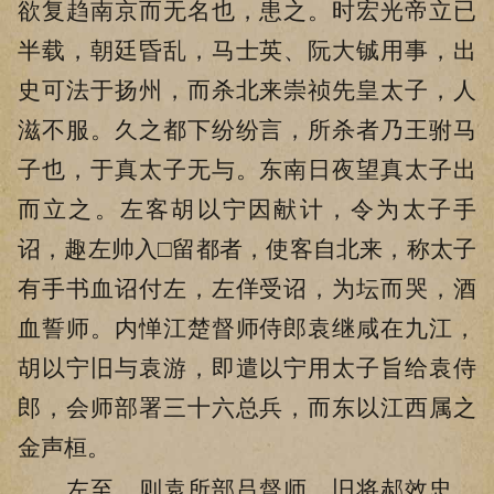
欲复趋南京而无名也，患之。时宏光帝立已
半载，朝廷昏乱，马士英、阮大铖用事，出
史可法于扬州，而杀北来崇祯先皇太子，人
滋不服。久之都下纷纷言，所杀者乃王驸马
子也，于真太子无与。东南日夜望真太子出
而立之。左客胡以宁因献计，令为太子手
诏，趣左帅入□留都者，使客自北来，称太子
有手书血诏付左，左佯受诏，为坛而哭，酒
血誓师。内惮江楚督师侍郎袁继咸在九江，
胡以宁旧与袁游，即遣以宁用太子旨给袁侍
郎，会师部署三十六总兵，而东以江西属之
金声桓。
左至，则袁所部吕督师，旧将郝效忠、