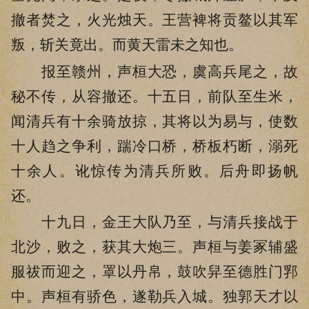
撤者焚之，火光烛天。王营裨将贡鳌以其军
叛，斩关竟出。而黄天雷未之知也。
报至赣州，声桓大恐，虞高兵尾之，故
秘不传，从容撤还。十五日，前队至生米，
闻清兵有十余骑放掠，其将以为易与，使数
十人趋之争利，踹冷口桥，桥板朽断，溺死
十余人。讹惊传为清兵所败。后舟即扬帆
还。
十九日，金王大队乃至，与清兵接战于
北沙，败之，获其大炮三。声桓与姜冢辅盛
服祓而迎之，罩以丹帛，鼓吹舁至德胜门郛
中。声桓有骄色，遂勒兵入城。独郭天才以