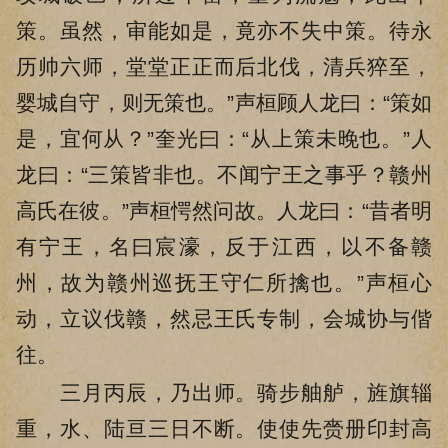
策。虽然，审能如是，竟亦不失中策。待永
历帅六师，堂堂正正而后北伐，清兵猝至，
婴城自守，则无策也。”声桓顾人龙曰：“策如
是，宜何从？”奎光曰：“从上策未晚也。”人
龙曰：“三策皆非也。不闻宁王之事乎？赣州
高氏在彼。”声桓愕然问故。人龙曰：“昔者明
有宁王，名曰宸濠，反于江西，以不备赣
州，故为赣州巡抚王守仁所擒也。”声桓心
动，立议伐赣，然忌王氏专制，会城协与偕
往。
三月丙辰，乃出师。骑步舳舻，旌旗辎
重，水、陆亘三日不断。使使先赍册印封高