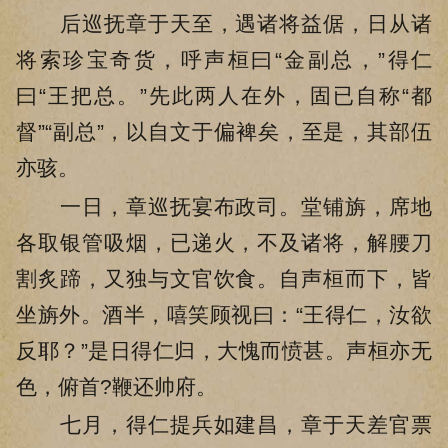
后巡抚章于天至，遇诸将益倨，日从诸
将索珍宝奇货，呼声桓曰“金副总，”得仁
曰“王把总。”先此两人在外，固已自称“都
督”“副总”，以自文于偏裨矣，至是，其部伍
亦骇。
一日，章巡抚宴布政司。堂铺旃，席地
各取银管吸烟，已递火，不及诸将，解腰刀
割炙蹄，又独与文官饮食。自声桓而下，皆
坐旃外。酒半，嘻笑顾视曰：“王得仁，汝欲
反耶？”是日得仁归，大愧而愤甚。声桓亦无
色，俯首?鞭还帅府。
七月，得仁提兵如建昌，章于天差官票