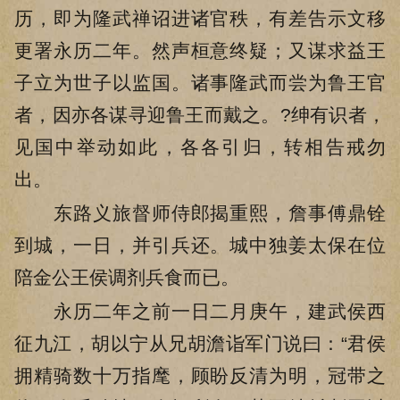
历，即为隆武禅诏进诸官秩，有差告示文移
更署永历二年。然声桓意终疑；又谋求益王
子立为世子以监国。诸事隆武而尝为鲁王官
者，因亦各谋寻迎鲁王而戴之。?绅有识者，
见国中举动如此，各各引归，转相告戒勿
出。
东路义旅督师侍郎揭重熙，詹事傅鼎铨
到城，一日，并引兵还。城中独姜太保在位
陪金公王侯调剂兵食而已。
永历二年之前一日二月庚午，建武侯西
征九江，胡以宁从兄胡澹诣军门说曰：“君侯
拥精骑数十万指麾，顾盼反清为明，冠带之