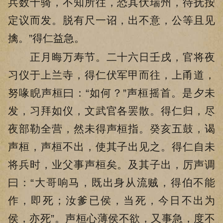
兵数十骑，不知所往，恐其伏瑞州，待抚按
定议而发。脱有尺一诏，出不意，公等且见
擒。”得仁益急。
正月晦万寿节。二十六日壬戌，官将夜
习仪于上兰寺，得仁伏军甲而往，上甬道，
努喙睨声桓曰：“如何？”声桓摇首。是夕未
发，习拜如仪，文武官各罢散。得仁归，尽
夜部勒全营，然未得声桓指。癸亥五鼓，谒
声桓，声桓不出，使其子出见之。得仁自未
将兵时，业父事声桓矣。及其子出，厉声调
曰：“大哥响马，既出身从流贼，得伯不能
作，即死；汝爹已侯，当死，今日不出为
侯，亦死”。声桓心薄侯不欲，又事急，度不