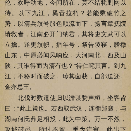
伦，欢呼动地，今闻所在，莫不结牦刺网以
待。以下九江，奚啻拉朽？若能乘破竹之
势，以清兵旗号服色顺流而下，扬言章抚院
请救者，江南必开门纳君，其将吏文武可以
立擒。遂更旗帜，播年号，祭告陵寝，腾檄
山东，中原必闻风响应，大河南北，西及山
陕，其谁得而为清有也？”得仁咤其言。到九
江，不移时而破之。珍其卤获，自部送还。
金亦忌王。
北伐时数遣使归以澹谋赞声桓，坐客皆
曰：“此上策也。若西取武汉，连衡郧襄，与
湖南何氏鼎足相投，此为中策。万一不然，
攻城破邑，所过不留，重为流寇，此出下