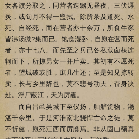
女各旗分取之，同营者迭嬲无昼夜。三伏溽
炎，或旬月不得一盥拭。除所杀及道死、水
死、自经死，而在营者亦十余万，所食牛豕
皆沸汤微?集而已。饱食湿卧，自愿在营而死
者，亦十七八。而先至之兵已各私载卤获连
轲而下，所掠男女一并斤卖。其初有不愿死
者，望城破或胜，庶几生还；至是知见掠转
卖，长与乡里辞也，莫不悲号动天，奋身决
赴。浮尸蔽江，天为厉霾。
而自昌邑吴城下至仪扬，舢舻货物，滟
湛千余里。于是河淮南北骁悍亡命之徒，莫
不忻健，愿死江西而厉餍焉。非从固山额真