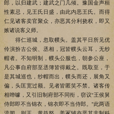
郎，以归建武；建武之门几倾。豫国金声桓
性素忌，见王氏日盛，由此内恶王氏。而得
仁见诸客卖官聚众，亦恶其分利挠权，即又
嫉诸说客义师。
得仁巡城，忽取幞头。盖其平日所见优
伶演扮古公侯、丞相，冠皆幞头云耳，无纱
帽者。不知明制，幞头公服也，朝参公座，
凡公事自府部至丞簿皆得戴之。既取至，于
是其城巡也，纱帽而出，幞头而还，展角又
偏，头匡宽过额。见者皆匿笑不禁。诸客传
相哗噱，又引旧制府部不同衔，窃议“王侯舅
侍郎即不当锦衣，锦衣即不当侍郎。”此两语
流闻，则王、黄益怒。姜冢辅亦恶其非制科