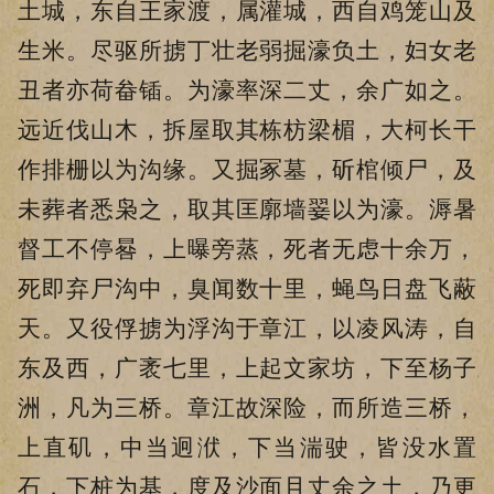
土城，东自王家渡，属灌城，西自鸡笼山及
生米。尽驱所掳丁壮老弱掘濠负土，妇女老
丑者亦荷畚锸。为濠率深二丈，余广如之。
远近伐山木，拆屋取其栋枋梁楣，大柯长干
作排栅以为沟缘。又掘冢墓，斫棺倾尸，及
未葬者悉枭之，取其匡廓墙翣以为濠。溽暑
督工不停晷，上曝旁蒸，死者无虑十余万，
死即弃尸沟中，臭闻数十里，蝇鸟日盘飞蔽
天。又役俘掳为浮沟于章江，以凌风涛，自
东及西，广袤七里，上起文家坊，下至杨子
洲，凡为三桥。章江故深险，而所造三桥，
上直矶，中当迥洑，下当湍驶，皆没水置
石，下桩为基，度及沙面且丈余之土，乃更