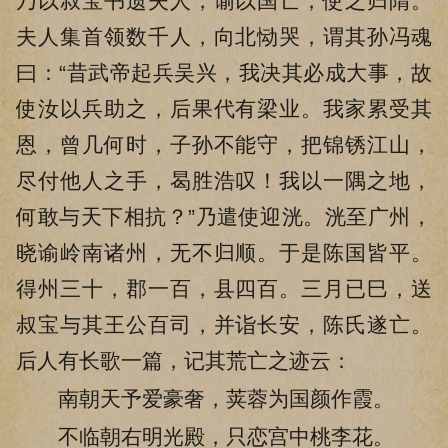
乃以叔宝书遗夫人，谕以国亡，使之归隋。
夫人集首领数千人，向北恸哭，谓其孙冯魂
曰：“昔武帝起兵吴兴，我决其必成大事，故
使汝以兵助之，后果代有梁业。我家累受其
恩，曾几何时，子孙不能守，把锦锈江山，
尽付他人之手，曷胜浩叹！我以一隅之地，
何敢与天下相抗？”乃遣使迎洸。洸至广州，
晓谕岭南诸州，无不归顺。于是陈国皆平。
得州三十，郡一百，县四百。三月已巳，送
叔宝与其王公百司，并诣长安，陈氏遂亡。
后人有长歌一篇，记其荒亡之迹云：
南朝天予爱豪奢，荚蓉为国颜作霞。
不临朝右明光殿，只恋宫中桃李花。