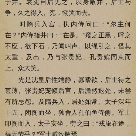
于井。袁宪自后见之，以身蔽井，后主与
争，久之得入。宪，恸哭而去。
时隋兵入宫，执内侍问曰：“尔主何
在？”内侍指井曰：“在是。”窥之正黑，呼之
不应，欲下石，乃闻叫声。以绳引之，怪其
太重，及出，乃与张贵妃、孔贵嫔同束而
上。众大笑。
先是沈皇后性端静，寡嗜欲，后主待之
甚薄。张贵妃宠倾后宫，后澹然退处，未尝
有所忌怨。及隋兵入，居处如常。太子深年
十五，闭阁而坐，独舍人孔伯鱼侍侧。军士
叩阁而入，太子安坐，劳之曰：“戎旅在途，
得无劳乎？”军士咸致敬焉。