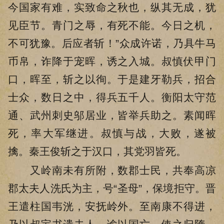
今国家有难，实致命之秋也，纵其无成，犹
见臣节。青门之辱，有死不能。今日之机，
不可犹豫。后应者斩！”众成许诺，乃具牛马
币帛，诈降于宠晖，诱之入城。叔慎伏甲门
口，晖至，斩之以徇。于是建牙勒兵，招合
士众，数日之中，得兵五千人。衡阳太守范
通、武州刺史邬居业，皆举兵助之。素闻晖
死，率大军继进。叔慎与战，大败，遂被
擒。秦王俊斩之于汉口，其党羽皆死。
又岭南未有所附，数郡士民，共奉高凉
郡太夫人洗氏为主，号“圣母”，保境拒守。晋
王遣柱国韦洸，安抚岭外。至南康不得进，