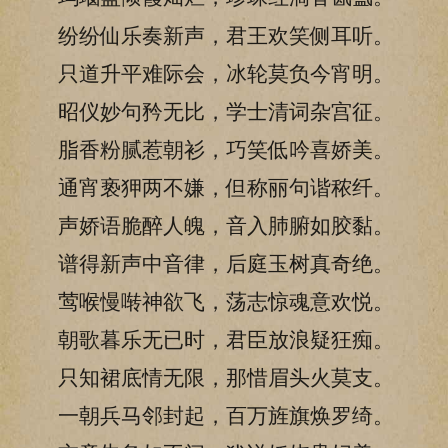
纷纷仙乐奏新声，君王欢笑侧耳听。
只道升平难际会，冰轮莫负今宵明。
昭仪妙句矜无比，学士清词杂宫征。
脂香粉腻惹朝衫，巧笑低吟喜娇美。
通宵亵狎两不嫌，但称丽句谐秾纤。
声娇语脆醉人魄，音入肺腑如胶黏。
谱得新声中音律，后庭玉树真奇绝。
莺喉慢啭神欲飞，荡志惊魂意欢悦。
朝歌暮乐无已时，君臣放浪疑狂痴。
只知裙底情无限，那惜眉头火莫支。
一朝兵马邻封起，百万旌旗焕罗绮。