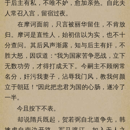
于后主有私，不唯不妒，愈加亲热。自此夫
人常召入宫，留宿过夜。
在摩诃面前，只言被丽华留住，不肯放
归。摩诃是直性人，始初信以为实，也不十
分查问。其后风声渐露，知与后主有奸，不
胜大怒，因叹道：“我为国家苦争恶战，立下
无数功劳，才得打成天下。今嗣主不顾纲常
名分，奸污我妻子，沾辱我门风，教我何颜
立于朝廷！”因此把忠君为国的心肠，遂冷了
一半。
今且按下不表。
却说隋兵既起，贺若弼自北道争先，韩
擒虎自南边开路，军马渡江，如入无人之