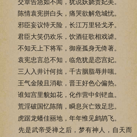
交章告急如不闻，犹说妖娆贵妃美。
陈情袁宪拼白头，痛哭欲解危城忧。
邪臣妄议恃天险，长江万里轻戈矛。
君臣大笑仍欢乐，饮酒征歌相戏谑。
不知天上下将军，御座孤身无倚著。
袁宪忠言总不知，临危犹是恋宫妃。
三人入井计何拙，千古胭脂辱井嗤。
王气金陵且消歇，晋王好色心偏热。
谁知宫里貌如花，化作营中剑铓血。
荒淫破国忆陈隋，瞬息兴亡致足悲。
虎踞龙蟠佳丽地，年年惟见鹧鸪飞。
先是武帝受禅之后，梦有神人，自天而