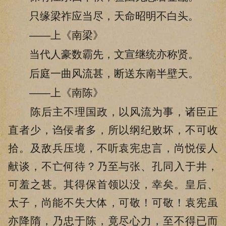
只缘梁祚应当尽，天命昭明不白头。
——上《南梁》
当代人豪数霸先，文宣继统亦称贤。
后庭一曲风流甚，断送东南半壁天。
——上《南陈》
陈后主不理国政，以风流为事，诸臣正
直者少，诌佞者多，所以纲纪败坏，不可收
拾。及敌兵压境，不听袁宪忠言，尚悦佞人
献谈，不亡何待？乃至与张、孔同入于井，
可羞之甚。其得保首领以没，幸矣。皇后、
太子，尚能不失大体，可敬！可敬！袁宪虽
亦降隋，乃忠于陈，竟尽心力，至不得已而