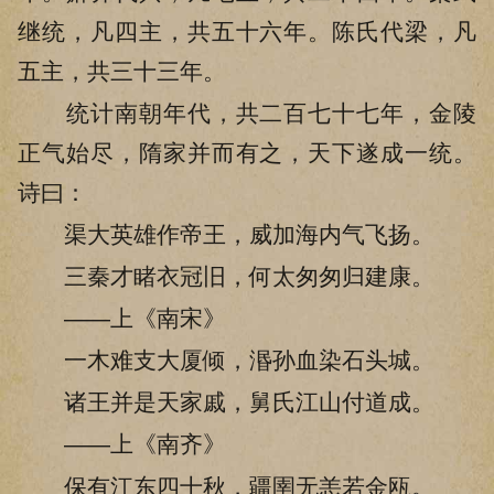
继统，凡四主，共五十六年。陈氏代梁，凡
五主，共三十三年。
统计南朝年代，共二百七十七年，金陵
正气始尽，隋家并而有之，天下遂成一统。
诗曰：
渠大英雄作帝王，威加海内气飞扬。
三秦才睹衣冠旧，何太匆匆归建康。
——上《南宋》
一木难支大厦倾，湣孙血染石头城。
诸王并是天家戚，舅氏江山付道成。
——上《南齐》
保有江东四十秋，疆圉无恙若金瓯。