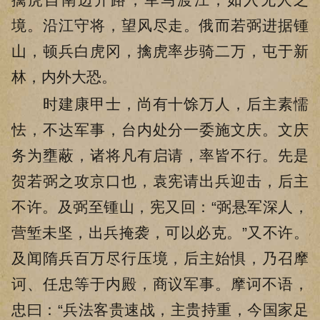
境。沿江守将，望风尽走。俄而若弼进据锺
山，顿兵白虎冈，擒虎率步骑二万，屯于新
林，内外大恐。
时建康甲士，尚有十馀万人，后主素懦
怯，不达军事，台内处分一委施文庆。文庆
务为壅蔽，诸将凡有启请，率皆不行。先是
贺若弼之攻京口也，袁宪请出兵迎击，后主
不许。及弼至锺山，宪又回：“弼悬军深人，
营堑未坚，出兵掩袭，可以必克。”又不许。
及闻隋兵百万尽行压境，后主始惧，乃召摩
诃、任忠等于内殿，商议军事。摩诃不语，
忠曰：“兵法客贵速战，主贵持重，今国家足