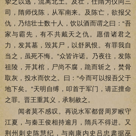
挚之以逃，流离北土。及壮，仕隋为仪同三
司，隋师伐陈，从军南来。及陈亡，欲报父
仇，乃结壮士数十人，饮以酒而谓之曰：“吾
家与霸先，有不共戴天之仇。愿借诸君之
力，发其墓，毁其尸，以舒夙恨。有罪我自
当之，虽死不悔。”众皆许诺。乃夜往，发陈
祖陵，开其棺，尸尚不腐，跪而斩之，焚骨
取灰，投水而饮之。曰：“今而可以报吾父于
地下矣。”天明自缚，叩首于军门，请正擅命
之罪。晋王重其义，承制赦之。
闻者莫不感叹。再说水军都督周罗睺守
江夏，与秦王俊相持逾月，隋兵不得进。又
荆州刺史陈慧纪，与南康内史吕忠肃据巫