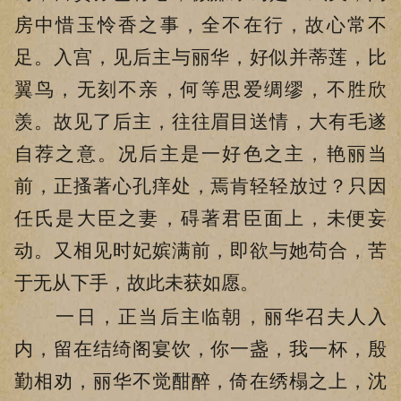
房中惜玉怜香之事，全不在行，故心常不
足。入宫，见后主与丽华，好似并蒂莲，比
翼鸟，无刻不亲，何等思爱绸缪，不胜欣
羡。故见了后主，往往眉目送情，大有毛遂
自荐之意。况后主是一好色之主，艳丽当
前，正搔著心孔痒处，焉肯轻轻放过？只因
任氏是大臣之妻，碍著君臣面上，未便妄
动。又相见时妃嫔满前，即欲与她苟合，苦
于无从下手，故此未获如愿。
一日，正当后主临朝，丽华召夫人入
内，留在结绮阁宴饮，你一盏，我一杯，殷
勤相劝，丽华不觉酣醉，倚在绣榻之上，沈