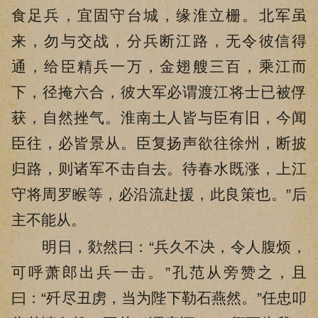
食足兵，宜固守台城，缘淮立栅。北军虽
来，勿与交战，分兵断江路，无令彼信得
通，给臣精兵一万，金翅艘三百，乘江而
下，径掩六合，彼大军必谓渡江将士已被俘
获，自然挫气。淮南土人皆与臣有旧，今闻
臣往，必皆景从。臣复扬声欲往徐州，断披
归路，则诸军不击自去。待春水既涨，上江
守将周罗睺等，必沿流赴援，此良策也。”后
主不能从。
明日，欻然曰：“兵久不决，令人腹烦，
可呼萧郎出兵一击。”孔范从旁赞之，且
曰：“歼尽丑虏，当为陛下勒石燕然。”任忠叩