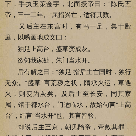
下，手执玉策金字，北面授帝曰：“陈氏五
帝，三十二年。”屈指兴亡，适符其数。
又后主在东宫时，有鸟一足，集于殿
庭，以嘴画地成文曰：
独足上高台，盛草变成灰。
欲知我家处，朱门当水开。
后有解之曰：“独足”指后主亡国时，独行
无众。“盛草”言荒秽之状，隋承火运，草遇
火，则变为灰矣。及后主至长安，同其家
属，馆于都水台，门适临水，故始句言“上高
台”，结言“当水开”也。其言皆验。
却说后主至京，朝见隋帝，帝赦其罪，