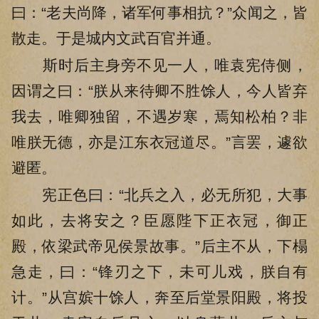
曰：“老夫尚降，诸军何事相抗？”众闻之，皆
散走。于是城内文武百官并通。
斯时后主身旁不见一人，唯袁宪侍侧，
因谓之曰：“朕从来待卿不胜馀人，今人皆弃
我去，唯卿独留，不遇岁寒，焉知松柏？非
唯朕无德，亦是江东衣冠道尽。”言罢，遽欲
避匿。
宪正色曰：“北兵之入，必无所犯，大事
如此，去将安之？臣愿陛下正衣冠，御正
殿，依梁武帝见侯景故事。”后主不从，下榻
急走，曰：“锋刃之下，未可儿戏，朕自有
计。”从宫嫔十馀人，奔至后堂景阳殿，将投