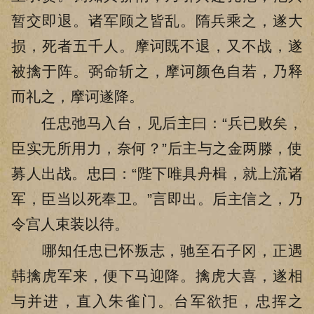
暂交即退。诸军顾之皆乱。隋兵乘之，遂大
损，死者五千人。摩诃既不退，又不战，遂
被擒于阵。弼命斩之，摩诃颜色自若，乃释
而礼之，摩诃遂降。
任忠弛马入台，见后主曰：“兵已败矣，
臣实无所用力，奈何？”后主与之金两滕，使
募人出战。忠曰：“陛下唯具舟楫，就上流诸
军，臣当以死奉卫。”言即出。后主信之，乃
令宫人束装以待。
哪知任忠已怀叛志，驰至石子冈，正遇
韩擒虎军来，便下马迎降。擒虎大喜，遂相
与并进，直入朱雀门。台军欲拒，忠挥之