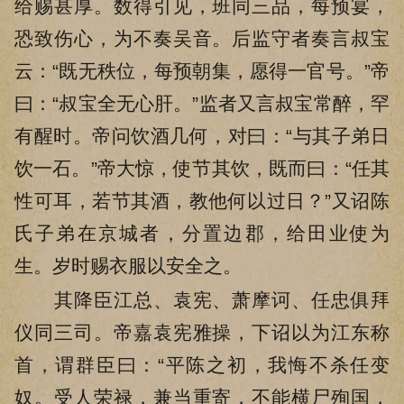
给赐甚厚。数得引见，班同三品，每预宴，
恐致伤心，为不奏吴音。后监守者奏言叔宝
云：“既无秩位，每预朝集，愿得一官号。”帝
曰：“叔宝全无心肝。”监者又言叔宝常醉，罕
有醒时。帝问饮酒几何，对曰：“与其子弟日
饮一石。”帝大惊，使节其饮，既而曰：“任其
性可耳，若节其酒，教他何以过日？”又诏陈
氏子弟在京城者，分置边郡，给田业使为
生。岁时赐衣服以安全之。
其降臣江总、袁宪、萧摩诃、任忠俱拜
仪同三司。帝嘉袁宪雅操，下诏以为江东称
首，谓群臣曰：“平陈之初，我悔不杀任变
奴。受人荣禄，兼当重寄，不能横尸殉国，