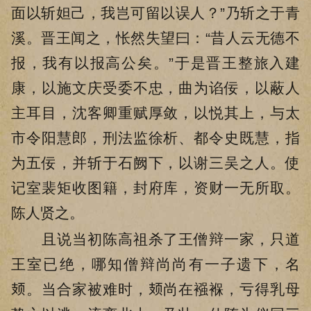
面以斩妲己，我岂可留以误人？”乃斩之于青
溪。晋王闻之，怅然失望曰：“昔人云无德不
报，我有以报高公矣。”于是晋王整旅入建
康，以施文庆受委不忠，曲为谄佞，以蔽人
主耳目，沈客卿重赋厚敛，以悦其上，与太
市令阳慧郎，刑法监徐析、都令史既慧，指
为五佞，并斩于石阙下，以谢三吴之人。使
记室裴矩收图籍，封府库，资财一无所取。
陈人贤之。
且说当初陈高祖杀了王僧辩一家，只道
王室已绝，哪知僧辩尚尚有一子遗下，名
𫠆。当合家被难时，𫠆尚在襁褓，亏得乳母