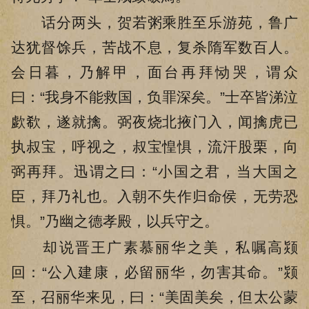
话分两头，贺若粥乘胜至乐游苑，鲁广
达犹督馀兵，苦战不息，复杀隋军数百人。
会日暮，乃解甲，面台再拜恸哭，谓众
曰：“我身不能救国，负罪深矣。”士卒皆涕泣
歔欷，遂就擒。弼夜烧北掖门入，闻擒虎已
执叔宝，呼视之，叔宝惶惧，流汗股栗，向
弼再拜。迅谓之曰：“小国之君，当大国之
臣，拜乃礼也。入朝不失作归命侯，无劳恐
惧。”乃幽之德孝殿，以兵守之。
却说晋王广素慕丽华之美，私嘱高颎
回：“公入建康，必留丽华，勿害其命。”颎
至，召丽华来见，曰：“美固美矣，但太公蒙