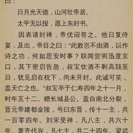
曰：
日月光天德，山河壮帝居。
太平无以报，愿上东封书。
因表请封禅，帝优诏答之。他日复侍
宴，及出，帝目之曰：“此败岂不由酒，以作
诗之功，何如思安时事？联闻贺弼迅度京
口，其下密启告急，叔宝饮酒不剩高颎至
日，犹见启在枕下，尚未开封。此诚可笑，
盖天亡之也。”叔宝卒于仁寿四年之十一月，
时年五十二。赠长城县公。盖自南北分裂，
晋元帝建都金陵，号曰东晋，传十一主，共
一百零四年。刘宋受禅，凡八主，共六十
年。萧齐代兴，凡七主，共二十四年。梁武