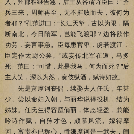
入，州郡相继告急，后主从容谓诗臣曰：“齐
兵三来，周师再至，无不摧败而去，彼何为
者耶？”孔范进曰：“长江天堑，古以为限，隔
断南北，今日隋军，岂能飞渡耶？边将欲作
功劳，妄言事急。臣每患官卑，虏若渡江，
臣定作太尉公矣。”或妄传北军在道，马多
死。范曰：“可惜，此是我马，何为而死？”后
主大笑，深以为然，奏伎纵酒，赋诗如故。
先是萧摩诃丧偶，续娶夫人任氏，年甚
少。尝以命妇入朝，与丽华说得投机，结为
姊妹。任氏生得容颜俏丽，体态轻盈，兼能
吟诗作赋，自矜才色，颇慕风流。嫁得摩
诃，富贵亦已称心，微嫌摩诃是一武夫，闺