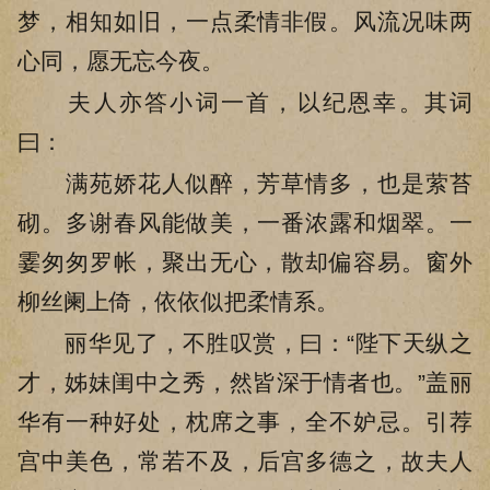
梦，相知如旧，一点柔情非假。风流况味两
心同，愿无忘今夜。
夫人亦答小词一首，以纪恩幸。其词
曰：
满苑娇花人似醉，芳草情多，也是萦苔
砌。多谢春风能做美，一番浓露和烟翠。一
霎匆匆罗帐，聚出无心，散却偏容易。窗外
柳丝阑上倚，依依似把柔情系。
丽华见了，不胜叹赏，曰：“陛下天纵之
才，姊妹闺中之秀，然皆深于情者也。”盖丽
华有一种好处，枕席之事，全不妒忌。引荐
宫中美色，常若不及，后宫多德之，故夫人