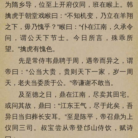
为隋乡导，位至上开府仪同，班在睺上。韩
擒虎于朝堂戏睺曰：“不知机变，乃立在羊翔
之下，毋乃愧乎？”睺曰：“仆在江南，久承令
问，谓公天下节士。今日所言，殊乖所
望。”擒虎有愧色。
先是常侍韦鼎聘于周，遇帝而异之，谓
帝曰：“公当大贵，贵则天下一家，岁一周
天，老夫当委质于公。”帝谦谢不敢当。
及至德之日，鼎在江南，尽卖其田宅。
或问其故，鼎曰：“江东王气，尽于此矣，吾
异日当归葬长安耳。”至是陈平，帝召鼎为上
仪同三司。叔宝尝从帝登邙山侍饮，赋诗