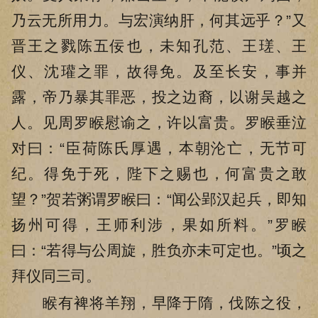
乃云无所用力。与宏演纳肝，何其远乎？”又
晋王之戮陈五佞也，未知孔范、王瑳、王
仪、沈瓘之罪，故得免。及至长安，事并
露，帝乃暴其罪恶，投之边裔，以谢吴越之
人。见周罗睺慰谕之，许以富贵。罗睺垂泣
对曰：“臣荷陈氏厚遇，本朝沦亡，无节可
纪。得免于死，陛下之赐也，何富贵之敢
望？”贺若粥谓罗睺曰：“闻公郢汉起兵，即知
扬州可得，王师利涉，果如所料。”罗睺
曰：“若得与公周旋，胜负亦未可定也。”顷之
拜仪同三司。
睺有裨将羊翔，早降于隋，伐陈之役，