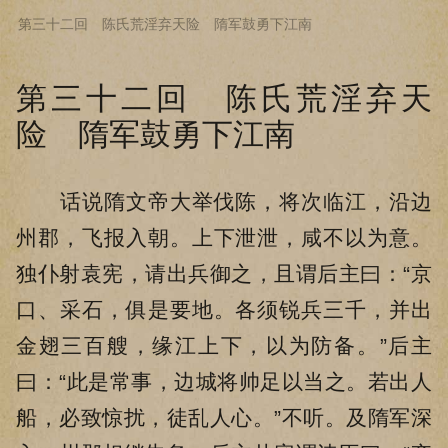
第三十二回 陈氏荒淫弃天险 隋军鼓勇下江南
下拉阅读上一章
第三十二回 陈氏荒淫弃天
险 隋军鼓勇下江南
话说隋文帝大举伐陈，将次临江，沿边
州郡，飞报入朝。上下泄泄，咸不以为意。
独仆射袁宪，请出兵御之，且谓后主曰：“京
口、采石，俱是要地。各须锐兵三千，并出
金翅三百艘，缘江上下，以为防备。”后主
曰：“此是常事，边城将帅足以当之。若出人
船，必致惊扰，徒乱人心。”不听。及隋军深