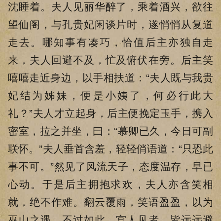
沈睡着。夫人见丽华醉了，乘着酒兴，欲往
望仙阁，与孔贵妃闲谈片时，遂悄悄从复道
走去。哪知事有凑巧，恰值后主亦独自走
来，夫人回避不及，忙及俯伏在旁。后主笑
嘻嘻走近身边，以手相扶道：“夫人既与我贵
妃结为姊妹，便是小姨了，何必行此大
礼？”夫人才立起身，后主便挽定玉手，携入
密室，拉之并坐，曰：“慕卿已久，今日可副
联怀。”夫人垂首含羞，轻轻俏语道：“只恐此
事不可。”然见了风流天子，态度温存，早已
心动。于是后主拥抱求欢，夫人亦含笑相
就，绝不作难。翻云覆雨，笑语盈盈，以为
巫山之遇，不过如此。宫人见者，皆远远避