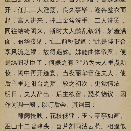
开，任其二人淫荡。良久事毕，遂各整衣而
起，宫人进来，捧上金盆洗手。二人洗罢，
同往结绮阁来。斯时夫人鬃乱钗斜，娇羞满
面，丽华接见，忙上前称贺道：“此是陛下合
享风流之福，故得遇姊。姊能曲体帝意，便
是绣阁功臣了，何嫌之有？”乃为夫人重点新
妆，阁中再开筵宴。当夜丽华留住夫人，使
后主重赴阳台之梦。较之初次，更觉情浓。
明日，夫人辞出，后主欲留，恐惹物议，因
作词调一阙，以订后会。其词曰：
雕阑掩映，花枝低亚，玉立亭亭如画。
巫山十二碧峰头，喜片刻雨沾云惹。相逢似