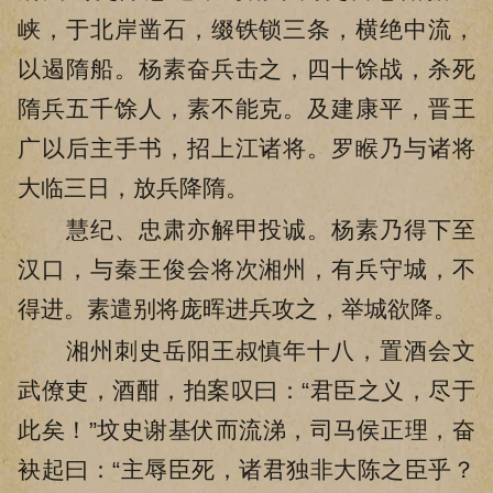
峡，于北岸凿石，缀铁锁三条，横绝中流，
以遏隋船。杨素奋兵击之，四十馀战，杀死
隋兵五千馀人，素不能克。及建康平，晋王
广以后主手书，招上江诸将。罗睺乃与诸将
大临三日，放兵降隋。
慧纪、忠肃亦解甲投诚。杨素乃得下至
汉口，与秦王俊会将次湘州，有兵守城，不
得进。素遣别将庞晖进兵攻之，举城欲降。
湘州刺史岳阳王叔慎年十八，置酒会文
武僚吏，酒酣，拍案叹曰：“君臣之义，尽于
此矣！”坟史谢基伏而流涕，司马侯正理，奋
袂起曰：“主辱臣死，诸君独非大陈之臣乎？