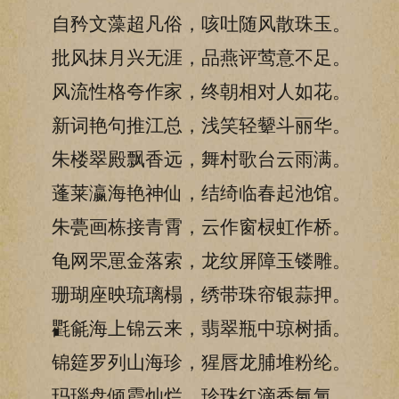
自矜文藻超凡俗，咳吐随风散珠玉。
批风抹月兴无涯，品燕评莺意不足。
风流性格夸作家，终朝相对人如花。
新词艳句推江总，浅笑轻颦斗丽华。
朱楼翠殿飘香远，舞村歌台云雨满。
蓬莱瀛海艳神仙，结绮临春起池馆。
朱甍画栋接青霄，云作窗棂虹作桥。
龟网罘罳金落索，龙纹屏障玉镂雕。
珊瑚座映琉璃榻，绣带珠帘银蒜押。
氍毹海上锦云来，翡翠瓶中琼树插。
锦筵罗列山海珍，猩唇龙脯堆粉纶。
玛瑙盘倾霞灿烂，珍珠红滴香氤氲。