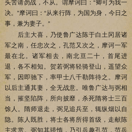
头苦请勿战，不从。谓摩诃曰：“卿可为我一
决。”摩诃曰：“从来行阵，为国为身，今日之
事，兼为妻子。”
后主大喜，乃使鲁广达陈于白土冈居诸
军之南，任忠次之，孔范又次之，摩诃一军
最在北。诸军相去，南北亘二十，首尾进
退，各不相知。贺若弼将轻骑登山，遥望众
军，因即驰下，率甲士八千勒阵待之。摩诃
以后主通其妻，全无战意。唯鲁广达与弼相
当，摧坚陷阵，所向披靡，杀死隋将士三百
馀人。隋师退走，弼见追兵至，辄纵烟以自
隐。陈人既胜，将士各将所得首级，走献陈
主求赏。弼知其骄惰，乃引兵趣孔范，范兵