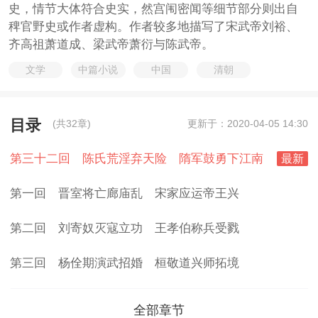
史，情节大体符合史实，然宫闱密闻等细节部分则出自
稗官野史或作者虚构。作者较多地描写了宋武帝刘裕、
齐高祖萧道成、梁武帝萧衍与陈武帝。
文学
中篇小说
中国
清朝
目录
(共32章)
更新于：2020-04-05 14:30
第三十二回 陈氏荒淫弃天险 隋军鼓勇下江南
最新
第一回 晋室将亡廊庙乱 宋家应运帝王兴
第二回 刘寄奴灭寇立功 王孝伯称兵受戮
第三回 杨佺期演武招婚 桓敬道兴师拓境
全部章节