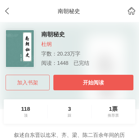
南朝秘史
南朝秘史
杜纲
字数：20.23万字
阅读：1448
已完结
加入书架
开始阅读
118
3
1票
顶
踩
推荐票
叙述自东晋以迄宋、齐、梁、陈二百余年间的历