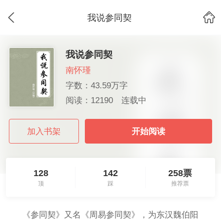
我说参同契
我说参同契
南怀瑾
字数：43.59万字
阅读：12190
连载中
加入书架
开始阅读
128
142
258票
顶
踩
推荐票
《参同契》又名《周易参同契》，为东汉魏伯阳