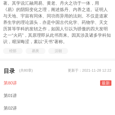
著。其学说汇融周易、黄老、丹火之功于一体，用
《易》的阴阳变化之理，阐述炼丹、内养之道。证明人
与天地、宇宙有同体、同功而异用的法则。不仅是道家
养生学的理论源头．亦是中国古代化学、药物学、天文
历算等学科的发轫之作，如国人引以为骄傲的四大发明
之一“火药”，其原理即从此书而来。因其涉及诸多学科知
识，艰深晦涩，素以“天书”著称。
经部
易类
汉朝
目录
(共80章)
更新于：2021-11-28 12:22
第80讲
最新
第01讲
第02讲