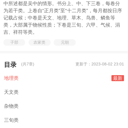
中所述都是吴中的情形。书分上、中、下三卷，每卷分
为若干类。上卷自“正月类”至“十二月类”，每月都按日序
记载占候；中卷是天文、地理、草木、鸟兽、鳞鱼等
类，大部属于物候性质；下卷是三旬、六甲、气候、涓
吉、祥符等类。
子部
农家类
元朝
目录
(共7章)
更新于：2023-08-02 23:01
地理类
最新
天文类
杂物类
三旬类