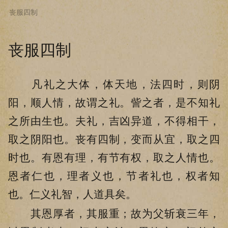
丧服四制
下拉阅读上一章
丧服四制
凡礼之大体，体天地，法四时，则阴
阳，顺人情，故谓之礼。訾之者，是不知礼
之所由生也。夫礼，吉凶异道，不得相干，
取之阴阳也。丧有四制，变而从宜，取之四
时也。有恩有理，有节有权，取之人情也。
恩者仁也，理者义也，节者礼也，权者知
也。仁义礼智，人道具矣。
其恩厚者，其服重；故为父斩衰三年，