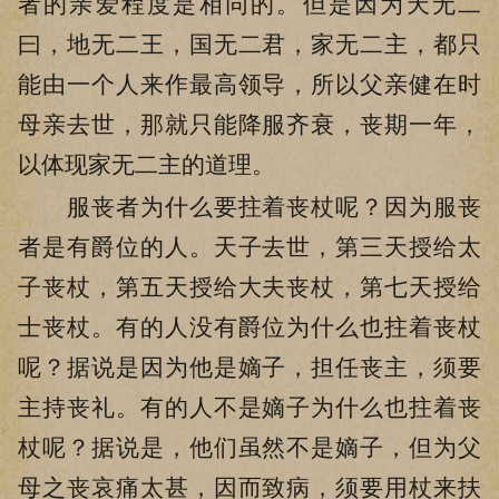
者的亲爱程度是相同的。但是因为天无二
曰，地无二王，国无二君，家无二主，都只
能由一个人来作最高领导，所以父亲健在时
母亲去世，那就只能降服齐衰，丧期一年，
以体现家无二主的道理。
服丧者为什么要拄着丧杖呢？因为服丧
者是有爵位的人。天子去世，第三天授给太
子丧杖，第五天授给大夫丧杖，第七天授给
士丧杖。有的人没有爵位为什么也拄着丧杖
呢？据说是因为他是嫡子，担任丧主，须要
主持丧礼。有的人不是嫡子为什么也拄着丧
杖呢？据说是，他们虽然不是嫡子，但为父
母之丧哀痛太甚，因而致病，须要用杖来扶