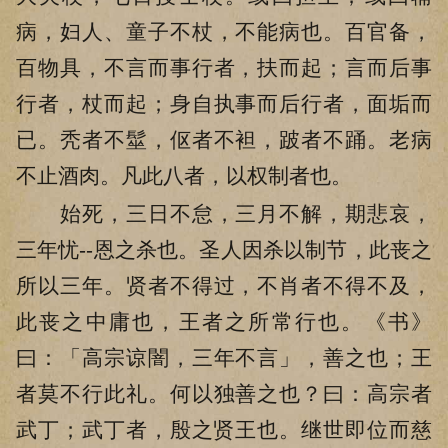
病，妇人、童子不杖，不能病也。百官备，
百物具，不言而事行者，扶而起；言而后事
行者，杖而起；身自执事而后行者，面垢而
已。秃者不髽，伛者不袒，跛者不踊。老病
不止酒肉。凡此八者，以权制者也。
始死，三日不怠，三月不解，期悲哀，
三年忧--恩之杀也。圣人因杀以制节，此丧之
所以三年。贤者不得过，不肖者不得不及，
此丧之中庸也，王者之所常行也。《书》
曰：「高宗谅闇，三年不言」，善之也；王
者莫不行此礼。何以独善之也？曰：高宗者
武丁；武丁者，殷之贤王也。继世即位而慈