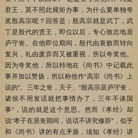
君王，莫不照此规矩办事，为什么要单独夸
奖殷高宗呢？回答是：殷高宗就是武丁，武
丁是殷代的贤王，即位以后，专心致志地居
庐守丧。在他即位期间，殷代由衰败而转向
复兴，礼由废弃而又被重视，所以夸奖他。
因为夸奖他，所以特地在《尚书》中记载此
事并加以赞扬，所以称他作“高宗《尚书》上
说的”。三年之丧，天子、“殷高宗居庐守丧，
诸侯不用发话就把事情办了，三年不谈国
事”，说的就是这个意思。然而《孝经》却
说“孝子在居丧期间，说话不讲究修辞”，似乎
和《尚书》讲的有点矛盾，须知《孝经》讲