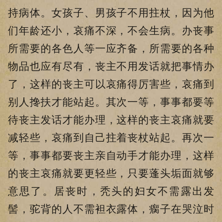
持病体。女孩子、男孩子不用拄杖，因为他
们年龄还小，哀痛不深，不会生病。办丧事
所需要的各色人等一应齐备，所需要的各种
物品也应有尽有，丧主不用发话就把事情办
了，这样的丧主可以哀痛得厉害些，哀痛到
别人搀扶才能站起。其次一等，事事都要等
待丧主发话才能办理，这样的丧主哀痛就要
减轻些，哀痛到自己拄着丧杖站起。再次一
等，事事都要丧主亲自动手才能办理，这样
的丧主哀痛就要更轻些，只要蓬头垢面就够
意思了。居丧时，秃头的妇女不需露出发
髻，驼背的人不需袒衣露体，瘸子在哭泣时