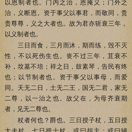
以恩制者也。门内之治，恩掩义；门外之
治，义断恩。资于事父以事君，而敬同，贵
贵尊尊，义之大者也。故为君亦斩衰三年，
以义制者也。
三日而食，三月而沐，期而练，毁不灭
性，不以死伤生也。丧不过三年，苴衰不
补，坟墓不培；祥之日，鼓素琴，告民有终
也；以节制者也。资于事父以事母，而爱
同。天无二日，土无二王，国无二君，家无
二尊，以一治之也。故父在，为母齐衰期
者，见无二尊也。
杖者何也？爵也。三日授子杖，五日授
大夫杖，七日授士杖。或曰担主；或曰辅