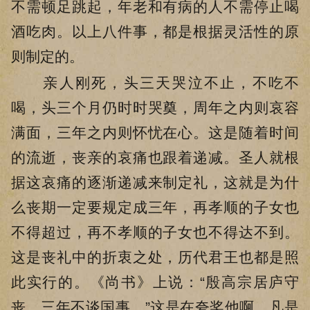
不需顿足跳起，年老和有病的人不需停止喝
酒吃肉。以上八件事，都是根据灵活性的原
则制定的。
亲人刚死，头三天哭泣不止，不吃不
喝，头三个月仍时时哭奠，周年之内则哀容
满面，三年之内则怀忧在心。这是随着时间
的流逝，丧亲的哀痛也跟着递减。圣人就根
据这哀痛的逐渐递减来制定礼，这就是为什
么丧期一定要规定成三年，再孝顺的子女也
不得超过，再不孝顺的子女也不得达不到。
这是丧礼中的折衷之处，历代君王也都是照
此实行的。《尚书》上说：“殷高宗居庐守
丧，三年不谈国事。”这是在夸奖他啊。凡是