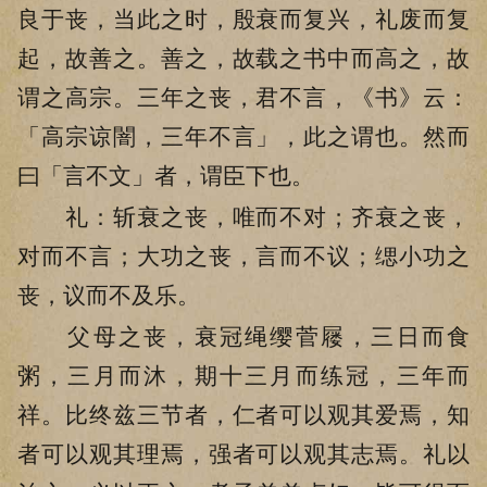
良于丧，当此之时，殷衰而复兴，礼废而复
起，故善之。善之，故载之书中而高之，故
谓之高宗。三年之丧，君不言，《书》云：
「高宗谅闇，三年不言」，此之谓也。然而
曰「言不文」者，谓臣下也。
礼：斩衰之丧，唯而不对；齐衰之丧，
对而不言；大功之丧，言而不议；缌小功之
丧，议而不及乐。
父母之丧，衰冠绳缨菅屦，三日而食
粥，三月而沐，期十三月而练冠，三年而
祥。比终兹三节者，仁者可以观其爱焉，知
者可以观其理焉，强者可以观其志焉。礼以