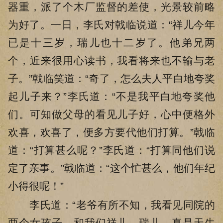
器重，派了个木厂监督的差使，光景较前略
为好了。一日，李氏对戟临说道：“祥儿今年
已是十三岁，瑞儿也十二岁了。他弟兄两
个，近来很用心读书，我看将来也不输与老
子。”戟临笑道：“奇了，怎么夫人平白地夸奖
起儿子来？”李氏道：“不是我平白地夸奖他
们。可知做父母的看见儿子好，心中便格外
欢喜，欢喜了，便多方要代他们打算。”戟临
道：“打算甚么呢？”李氏道：“打算同他们说
定了亲事。”戟临道：“这个忙甚么，他们年纪
小得很呢！”
李氏道：“老爷有所不知，我看见同院的
两个女孩子，和我们祥儿、瑞儿，真是天生