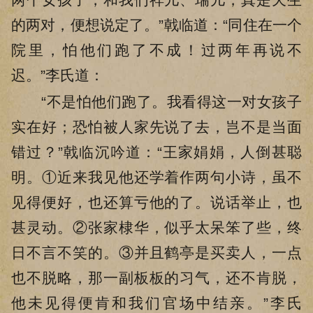
的两对，便想说定了。”戟临道：“同住在一个
院里，怕他们跑了不成！过两年再说不
迟。”李氏道：
“不是怕他们跑了。我看得这一对女孩子
实在好；恐怕被人家先说了去，岂不是当面
错过？”戟临沉吟道：“王家娟娟，人倒甚聪
明。①近来我见他还学着作两句小诗，虽不
见得便好，也还算亏他的了。说话举止，也
甚灵动。②张家棣华，似乎太呆笨了些，终
日不言不笑的。③并且鹤亭是买卖人，一点
也不脱略，那一副板板的习气，还不肯脱，
他未见得便肯和我们官场中结亲。”李氏