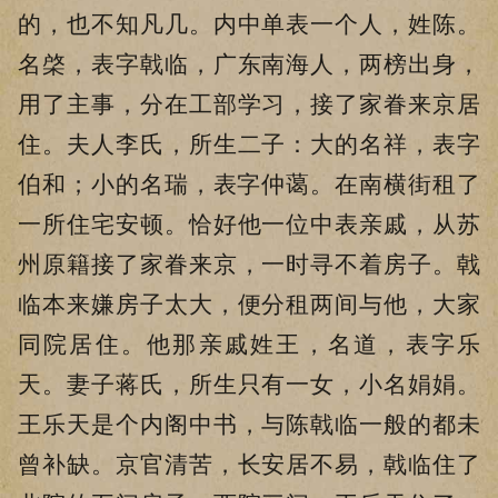
的，也不知凡几。内中单表一个人，姓陈。
名棨，表字戟临，广东南海人，两榜出身，
用了主事，分在工部学习，接了家眷来京居
住。夫人李氏，所生二子：大的名祥，表字
伯和；小的名瑞，表字仲蔼。在南横街租了
一所住宅安顿。恰好他一位中表亲戚，从苏
州原籍接了家眷来京，一时寻不着房子。戟
临本来嫌房子太大，便分租两间与他，大家
同院居住。他那亲戚姓王，名道，表字乐
天。妻子蒋氏，所生只有一女，小名娟娟。
王乐天是个内阁中书，与陈戟临一般的都未
曾补缺。京官清苦，长安居不易，戟临住了