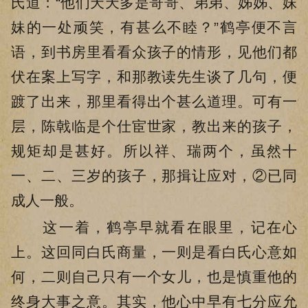
氏道：“他们天天多是哥哥、弟弟、姊姊、妹
妹的一处顽笑，有甚么不睦？”鹤亭便不言
语，到书房里看看众孩子的情形，见他们都
伏在案上写字，和那教读先生谈了几句，便
踱了出来，那里看得出个甚么道理。可有一
层，陈戟临是个仕宦世家，教出来的孩子，
规矩却是甚好。所以祥、瑞两个，虽然十
一、二、三岁的孩子，那揖让应对，②已同
成人一般。
这一着，鹤亭早就看在眼里，记在心
上。这回同白氏商量，一则是看白氏心意如
何，二则自己只有一个女儿，也是慎重他的
终身大事之意。其实，他心中早有七分应允