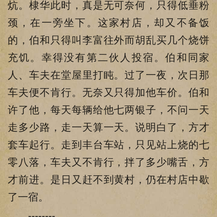
炕。棣华此时，真是无可奈何，只得低垂粉
颈，在一旁坐下。这家村店，却又不备饭
的，伯和只得叫李富往外而胡乱买几个烧饼
充饥。幸得没有第二伙人投宿。伯和同家
人、车夫在堂屋里打盹。过了一夜，次日那
车夫便不肯行。无奈又只得加他车价。伯和
许了他，每天每辆给他七两银子，不问一天
走多少路，走一天算一天。说明白了，方才
套车起行。走到丰台车站，只见站上烧的七
零八落，车夫又不肯行，拌了多少嘴舌，方
才前进。是日又赶不到黄村，仍在村店中歇
了一宿。
--------