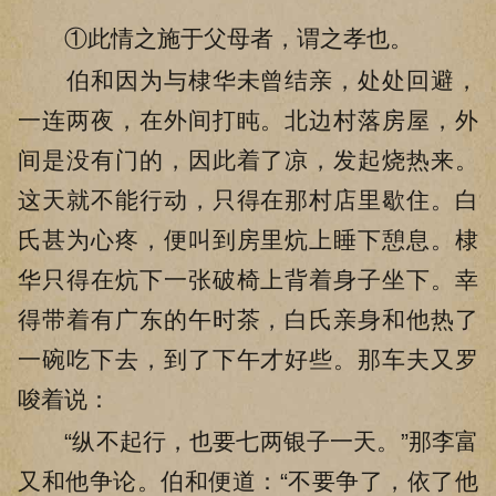
①此情之施于父母者，谓之孝也。
伯和因为与棣华未曾结亲，处处回避，
一连两夜，在外间打盹。北边村落房屋，外
间是没有门的，因此着了凉，发起烧热来。
这天就不能行动，只得在那村店里歇住。白
氏甚为心疼，便叫到房里炕上睡下憩息。棣
华只得在炕下一张破椅上背着身子坐下。幸
得带着有广东的午时茶，白氏亲身和他热了
一碗吃下去，到了下午才好些。那车夫又罗
唆着说：
“纵不起行，也要七两银子一天。”那李富
又和他争论。伯和便道：“不要争了，依了他