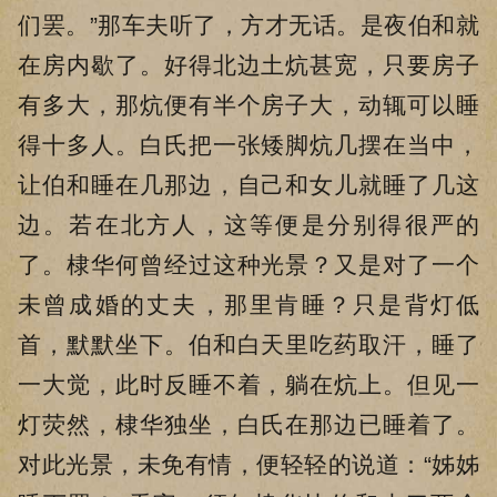
们罢。”那车夫听了，方才无话。是夜伯和就
在房内歇了。好得北边土炕甚宽，只要房子
有多大，那炕便有半个房子大，动辄可以睡
得十多人。白氏把一张矮脚炕几摆在当中，
让伯和睡在几那边，自己和女儿就睡了几这
边。若在北方人，这等便是分别得很严的
了。棣华何曾经过这种光景？又是对了一个
未曾成婚的丈夫，那里肯睡？只是背灯低
首，默默坐下。伯和白天里吃药取汗，睡了
一大觉，此时反睡不着，躺在炕上。但见一
灯荧然，棣华独坐，白氏在那边已睡着了。
对此光景，未免有情，便轻轻的说道：“姊姊