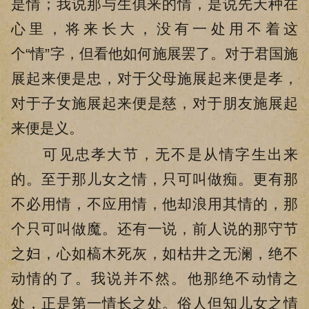
是情；我说那与生俱来的情，是说先天种在
心里，将来长大，没有一处用不着这
个“情”字，但看他如何施展罢了。对于君国施
展起来便是忠，对于父母施展起来便是孝，
对于子女施展起来便是慈，对于朋友施展起
来便是义。
可见忠孝大节，无不是从情字生出来
的。至于那儿女之情，只可叫做痴。更有那
不必用情，不应用情，他却浪用其情的，那
个只可叫做魔。还有一说，前人说的那守节
之妇，心如槁木死灰，如枯井之无澜，绝不
动情的了。我说并不然。他那绝不动情之
处，正是第一情长之处。俗人但知儿女之情