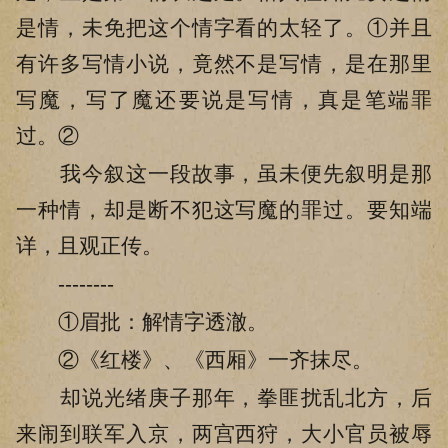
是情，未免把这个情字看的太轻了。①并且
有许多写情小说，竟然不是写情，是在那里
写魔，写了魔还要说是写情，真是笔端罪
过。②
我今叙这一段故事，虽未便先叙明是那
一种情，却是断不犯这写魔的罪过。要知端
详，且观正传。
--------
①眉批：解情字透澈。
②《红楼》、《西厢》一齐抹尽。
却说光绪庚子那年，拳匪扰乱北方，后
来闹到联军入京，两宫西狩，大小官员被辱