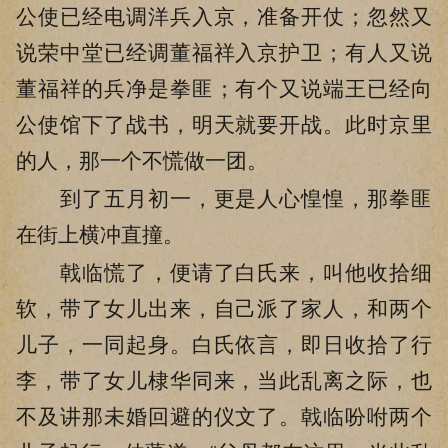
公使已经电调洋兵入京，准备开仗；忽然又
说荣中堂已经调董福祥入京护卫；有人又说
董福祥的兵净是拳匪；有个又说端王已经向
公使馆下了战书，明天就要开战。此时京里
的人，那一个不慌做一团。
到了五月初一，更是人心惶惶，那拳匪
在街上横冲直撞。
戟临慌了，便请了白氏来，叫他收拾细
软，带了女儿出来，自己派了家人，和两个
儿子，一同起身。白氏依言，即日收拾了行
李，带了女儿棣华同来，当此乱离之际，也
不及讲那未婚回避的仪文了。戟临吩咐两个