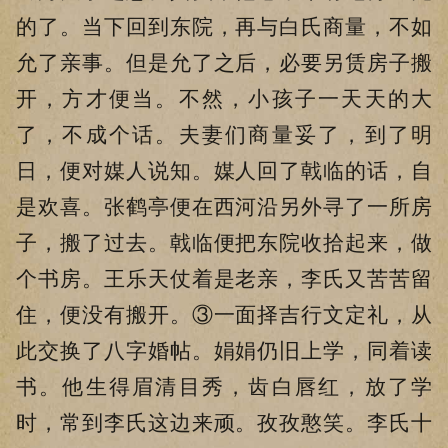
的了。当下回到东院，再与白氏商量，不如
允了亲事。但是允了之后，必要另赁房子搬
开，方才便当。不然，小孩子一天天的大
了，不成个话。夫妻们商量妥了，到了明
日，便对媒人说知。媒人回了戟临的话，自
是欢喜。张鹤亭便在西河沿另外寻了一所房
子，搬了过去。戟临便把东院收拾起来，做
个书房。王乐天仗着是老亲，李氏又苦苦留
住，便没有搬开。③一面择吉行文定礼，从
此交换了八字婚帖。娟娟仍旧上学，同着读
书。他生得眉清目秀，齿白唇红，放了学
时，常到李氏这边来顽。孜孜憨笑。李氏十