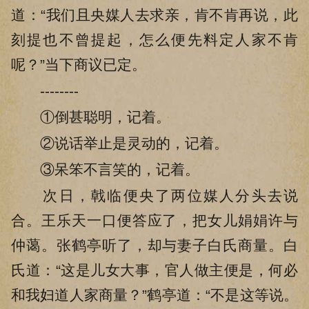
道：“我们且央媒人去求亲，肯不肯再说，此
刻提也不曾提起，怎么便先料定人家不肯
呢？”当下商议已定。
--------
①倒甚聪明，记着。
②说话举止是灵动的，记着。
③呆笨不言笑的，记着。
次日，戟临便央了两位媒人分头去说
合。王乐天一口便答应了，把女儿娟娟许与
仲蔼。张鹤亭听了，却与妻子白氏商量。白
氏道：“这是儿女大事，官人做主便是，何必
和我妇道人家商量？”鹤亭道：“不是这等说。