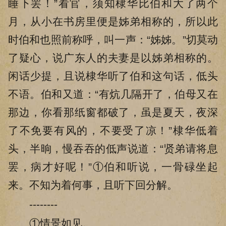
睡下罢！”看官，须知棣华比伯和大了两个
月，从小在书房里便是姊弟相称的，所以此
时伯和也照前称呼，叫一声：“姊姊。”切莫动
了疑心，说广东人的夫妻是以姊弟相称的。
闲话少提，且说棣华听了伯和这句话，低头
不语。伯和又道：“有炕几隔开了，伯母又在
那边，你看那纸窗都破了，虽是夏天，夜深
了不免要有风的，不要受了凉！”棣华低着
头，半晌，慢吞吞的低声说道：“贤弟请将息
罢，病才好呢！”①伯和听说，一骨碌坐起
来。不知为着何事，且听下回分解。
--------
①情景如见。