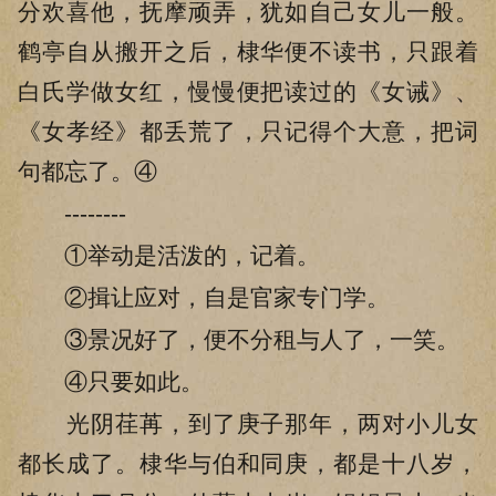
分欢喜他，抚摩顽弄，犹如自己女儿一般。
鹤亭自从搬开之后，棣华便不读书，只跟着
白氏学做女红，慢慢便把读过的《女诫》、
《女孝经》都丢荒了，只记得个大意，把词
句都忘了。④
--------
①举动是活泼的，记着。
②揖让应对，自是官家专门学。
③景况好了，便不分租与人了，一笑。
④只要如此。
光阴荏苒，到了庚子那年，两对小儿女
都长成了。棣华与伯和同庚，都是十八岁，