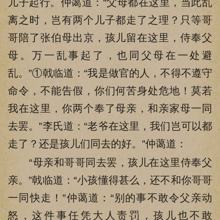
儿子起行。仲蔼道：“父母都在这里，当此乱
离之时，岂有两个儿子都走了之理？只等哥
哥陪了张伯母出京，孩儿留在这里，侍奉父
母。万一乱事起了，也同父母在一处避
乱。”①戟临道：“我是做官的人，不得不遵守
命令，不能告假，你们何苦身处危地！莫若
我在这里，你两个奉了母亲，和亲家母一同
去罢。”李氏道：“老爷在这里，我们岂可以都
走了？还是孩儿们同去的好。”仲蔼道：
“母亲和哥哥同去罢，孩儿在这里侍奉父
亲。”戟临道：“小孩懂得甚么，还不和你哥哥
一同快走！”仲蔼道：“别的事不敢令父亲动
怒，这件事任凭大人责罚，孩儿也不敢