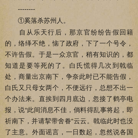
--------
①奚落杀苏州人。
自从乐天行后，那京官纷纷告假回籍
的，络绎不绝，恼了政府，下了一个号令，
不许告假。于是一众京官，稍有知识的，都
知道是要等死的了。白氏慌得几次到戟临
处，商量出京南下，争奈此时已不能告假，
白氏又只母女两个，不便远行，总想不出一
个办法来。直挨到四月底边，忽接了鹤亭电
报，说“此间消息不佳，倘料得乱事将起，即
祈南下，并请挈带舍眷”云云。戟临此时也没
了主意。外面谣言，一日数起，忽然说各国