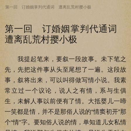
第一回 订婚姻掌判代通词 遭离乱荒村撄小极
下拉阅读上一章
第一回 订婚姻掌判代通词
遭离乱荒村撄小极
我提起笔来，要叙一段故事。未下笔之
先，先把这件事从头至尾想了一遍。这段故
事，叙将出来，可以叫得做写情小说。我素
常立过一个议论，说人之有情，系与生俱
生，未解人事以前便有了情。大抵婴儿一啼
一笑都是情，并不是那俗人说的“情窦初开”那
个“情”字。要知俗人说的情，单知道儿女私情