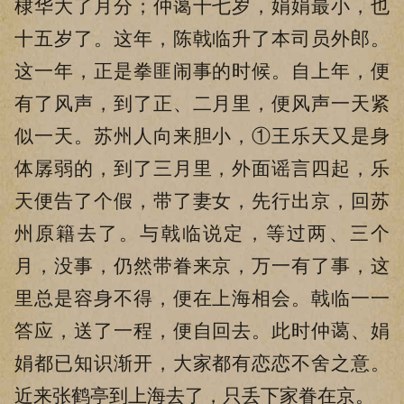
棣华大了月分；仲蔼十七岁，娟娟最小，也
十五岁了。这年，陈戟临升了本司员外郎。
这一年，正是拳匪闹事的时候。自上年，便
有了风声，到了正、二月里，便风声一天紧
似一天。苏州人向来胆小，①王乐天又是身
体孱弱的，到了三月里，外面谣言四起，乐
天便告了个假，带了妻女，先行出京，回苏
州原籍去了。与戟临说定，等过两、三个
月，没事，仍然带眷来京，万一有了事，这
里总是容身不得，便在上海相会。戟临一一
答应，送了一程，便自回去。此时仲蔼、娟
娟都已知识渐开，大家都有恋恋不舍之意。
近来张鹤亭到上海去了，只丢下家眷在京。