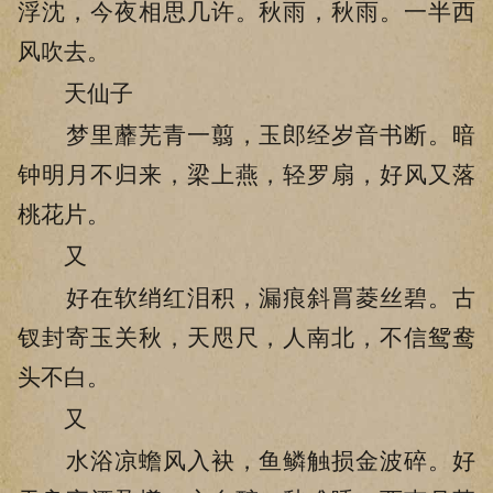
浮沈，今夜相思几许。秋雨，秋雨。一半西
风吹去。
天仙子
梦里蘼芜青一翦，玉郎经岁音书断。暗
钟明月不归来，梁上燕，轻罗扇，好风又落
桃花片。
又
好在软绡红泪积，漏痕斜罥菱丝碧。古
钗封寄玉关秋，天咫尺，人南北，不信鸳鸯
头不白。
又
水浴凉蟾风入袂，鱼鳞触损金波碎。好