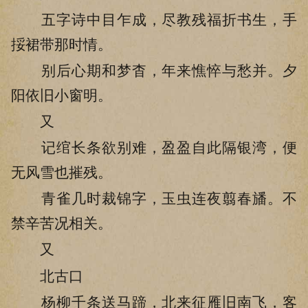
五字诗中目乍成，尽教残福折书生，手
挼裙带那时情。
别后心期和梦杳，年来憔悴与愁并。夕
阳依旧小窗明。
又
记绾长条欲别难，盈盈自此隔银湾，便
无风雪也摧残。
青雀几时裁锦字，玉虫连夜翦春旙。不
禁辛苦况相关。
又
北古口
杨柳千条送马蹄，北来征雁旧南飞，客