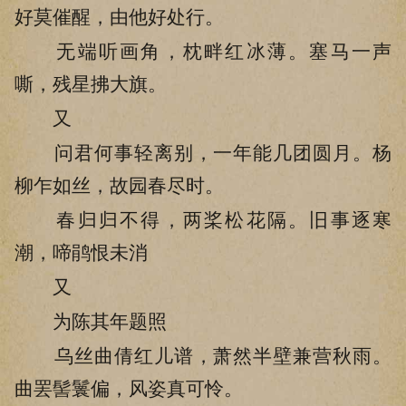
好莫催醒，由他好处行。
无端听画角，枕畔红冰薄。塞马一声
嘶，残星拂大旗。
又
问君何事轻离别，一年能几团圆月。杨
柳乍如丝，故园春尽时。
春归归不得，两桨松花隔。旧事逐寒
潮，啼鹃恨未消
又
为陈其年题照
乌丝曲倩红儿谱，萧然半壁兼营秋雨。
曲罢髻鬟偏，风姿真可怜。