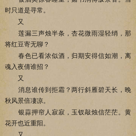
时只道是寻常。
又
莲漏三声烛半条，杏花微雨湿轻绡，那
将红豆寄无聊？
春色已看浓似酒，归期安得信如潮，离
魂入夜倩谁招？
又
消息谁传到拒霜？两行斜雁碧天长，晚
秋风景倍凄凉。
银蒜押帘人寂寂，玉钗敲烛信茫茫。黄
花开也近重阳。
又