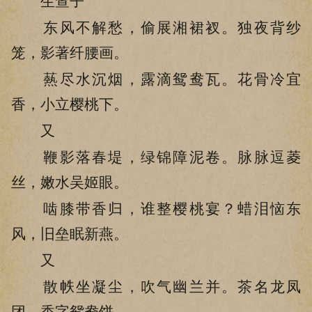
生查子
东风不解愁，偷展湘裙衩。独夜背纱
笼，影著纤腰画。
爇尽水沉烟，露滴鸳鸯瓦。花骨冷宜
香，小立樱桃下。
又
鞭影落春堤，绿锦障泥卷。脉脉逗菱
丝，嫩水吴姬眼。
啮膝带香归，谁整樱桃宴？蜡泪恼东
风，旧垒眠新燕。
又
散帙坐凝尘，吹气幽兰并。茶名龙凤
团，香字鸳鸯饼。