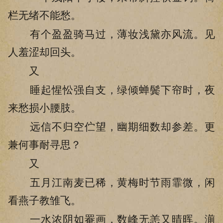
栏无绪不能愁。
有个盈盈骑马过，薄妆浅黛亦风流。见
人羞涩却回头。
又
睡起惺忪强自支，绿倾蝉鬓下帘时，夜
来愁损小腰肢。
远信不归空伫望，幽期细数却参差。更
兼何事耐寻思？
又
五月江南麦已稀，黄梅时节雨霏微，闲
看燕子教雏飞。
一水浓阴如罨画，数峰无恙又晴晖。湔