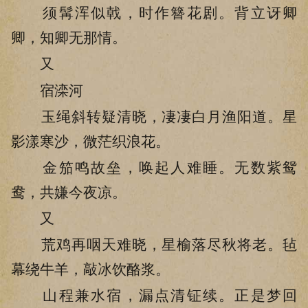
须髯浑似戟，时作簪花剧。背立讶卿
卿，知卿无那情。
又
宿滦河
玉绳斜转疑清晓，凄凄白月渔阳道。星
影漾寒沙，微茫织浪花。
金笳鸣故垒，唤起人难睡。无数紫鸳
鸯，共嫌今夜凉。
又
荒鸡再咽天难晓，星榆落尽秋将老。毡
幕绕牛羊，敲冰饮酪浆。
山程兼水宿，漏点清钲续。正是梦回