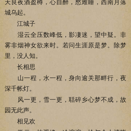
天良夜酒盈樽，心自醉，愁难睡，西南月落
城乌起。
江城子
湿云全压数峰低，影凄迷，望中疑。非
雾非烟神女欲来时。若问生涯原是梦。除梦
里，没人知。
长相思
山一程，水一程，身向逾关那畔行，夜
深千帐灯。
风一更，雪一更，聒碎乡心梦不成，故
园无此声。
相见欢