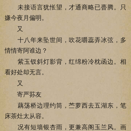
未接语言犹怅望，才通商略已瞢腾。只
嫌今夜月偏明。
又
十八年来坠世间，吹花嚼蕊弄冰弦，多
情情寄阿谁边？
紫玉钗斜灯影背，红绵粉冷枕函边。相
看好处却无言。
又
寄严荪友
藕荡桥边理约筒，苎萝西去五湖东，笔
床茶灶太从容。
况有短墙银杏雨，更兼高阁玉兰风。画