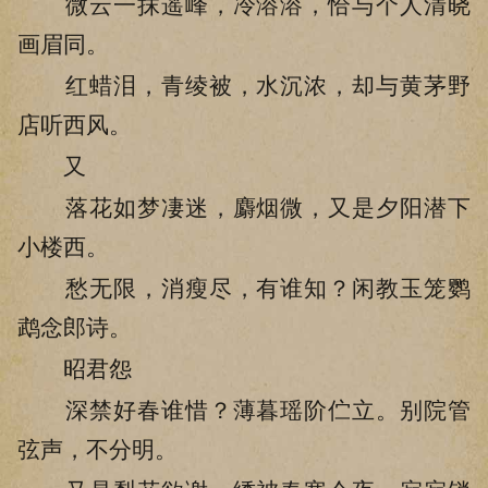
微云一抹遥峰，冷溶溶，恰与个人清晓
画眉同。
红蜡泪，青绫被，水沉浓，却与黄茅野
店听西风。
又
落花如梦凄迷，麝烟微，又是夕阳潜下
小楼西。
愁无限，消瘦尽，有谁知？闲教玉笼鹦
鹉念郎诗。
昭君怨
深禁好春谁惜？薄暮瑶阶伫立。别院管
弦声，不分明。