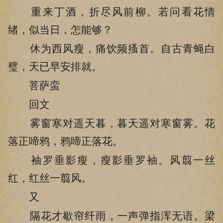
重来丁酒，折尽风前柳。若问看花情
绪，似当日，怎能够？
休为西风瘦，痛饮频搔首。自古青蝇白
璧，天已早安排就。
菩萨蛮
回文
雾窗寒对遥天暮，暮天遥对寒窗雾。花
落正啼鸦，鸦啼正落花。
袖罗垂影瘦，瘦影垂罗袖。风翦一丝
红，红丝一翦风。
又
隔花才歇帘纤雨，一声弹指浑无语。梁