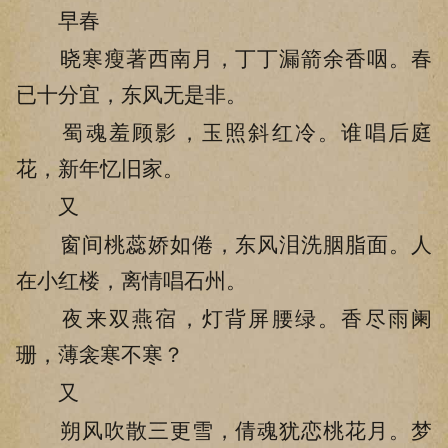
早春
晓寒瘦著西南月，丁丁漏箭余香咽。春
已十分宜，东风无是非。
蜀魂羞顾影，玉照斜红冷。谁唱后庭
花，新年忆旧家。
又
窗间桃蕊娇如倦，东风泪洗胭脂面。人
在小红楼，离情唱石州。
夜来双燕宿，灯背屏腰绿。香尽雨阑
珊，薄衾寒不寒？
又
朔风吹散三更雪，倩魂犹恋桃花月。梦