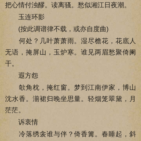
把心情付浊醪。读离骚。愁似湘江日夜潮。
玉连环影
(按此调谱律不载，或亦自度曲)
何处？几叶萧萧雨。湿尽檐花，花底人
无语，掩屏山，玉炉寒。谁见两眉愁聚倚阑
干。
遐方怨
欹角枕，掩红窗。梦到江南伊家，博山
沈水香。湔裙归晚坐思量。轻烟笼翠黛，月
茫茫。
诉衷情
冷落绣衾谁与伴？倚香篝。春睡起，斜