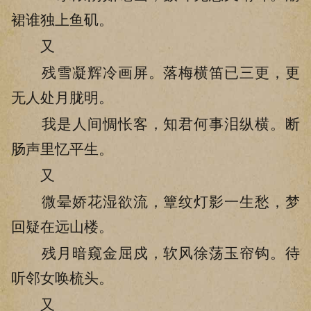
裙谁独上鱼矶。
又
残雪凝辉冷画屏。落梅横笛已三更，更
无人处月胧明。
我是人间惆怅客，知君何事泪纵横。断
肠声里忆平生。
又
微晕娇花湿欲流，簟纹灯影一生愁，梦
回疑在远山楼。
残月暗窥金屈戍，软风徐荡玉帘钩。待
听邻女唤梳头。
又