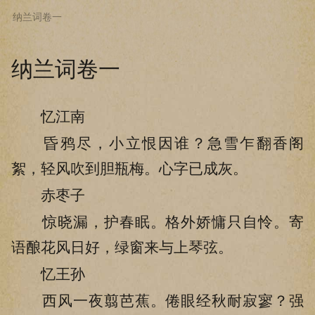
纳兰词卷一
下拉阅读上一章
纳兰词卷一
忆江南
昏鸦尽，小立恨因谁？急雪乍翻香阁
絮，轻风吹到胆瓶梅。心字已成灰。
赤枣子
惊晓漏，护春眠。格外娇慵只自怜。寄
语酿花风日好，绿窗来与上琴弦。
忆王孙
西风一夜翦芭蕉。倦眼经秋耐寂寥？强