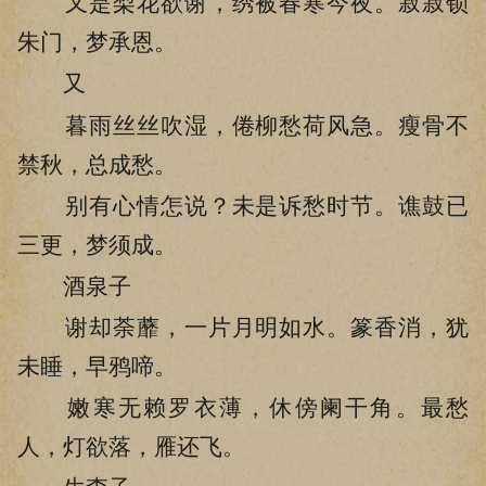
又是梨花欲谢，绣被春寒今夜。寂寂锁
朱门，梦承恩。
又
暮雨丝丝吹湿，倦柳愁荷风急。瘦骨不
禁秋，总成愁。
别有心情怎说？未是诉愁时节。谯鼓已
三更，梦须成。
酒泉子
谢却荼蘼，一片月明如水。篆香消，犹
未睡，早鸦啼。
嫩寒无赖罗衣薄，休傍阑干角。最愁
人，灯欲落，雁还飞。