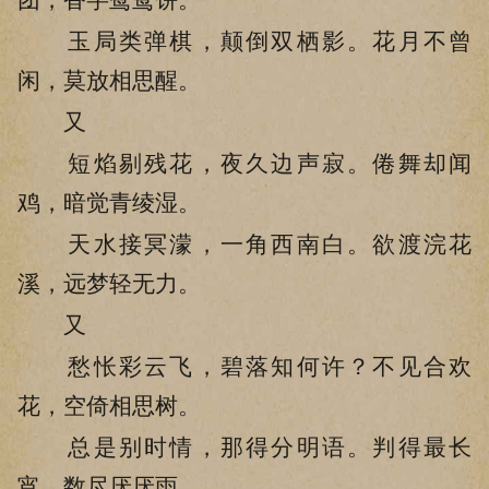
玉局类弹棋，颠倒双栖影。花月不曾
闲，莫放相思醒。
又
短焰剔残花，夜久边声寂。倦舞却闻
鸡，暗觉青绫湿。
天水接冥濛，一角西南白。欲渡浣花
溪，远梦轻无力。
又
愁怅彩云飞，碧落知何许？不见合欢
花，空倚相思树。
总是别时情，那得分明语。判得最长
宵，数尽厌厌雨。