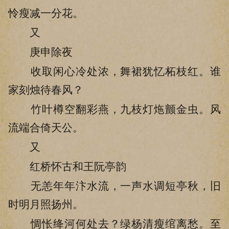
怜瘦减一分花。
又
庚申除夜
收取闲心冷处浓，舞裙犹忆柘枝红。谁
家刻烛待春风？
竹叶樽空翻彩燕，九枝灯炧颤金虫。风
流端合倚天公。
又
红桥怀古和王阮亭韵
无恙年年汴水流，一声水调短亭秋，旧
时明月照扬州。
惆怅绛河何处去？绿杨清瘦绾离愁。至