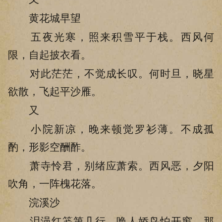
黄花城早望
五夜光寒，照来积雪平于栈。西风何
限，自起披衣看。
对此茫茫，不觉成长叹。何时旦，晓星
欲散，飞起平沙雁。
又
小院新凉，晚来顿觉罗衫薄。不成孤
酌，形影空酬酢。
萧寺怜君，别绪应萧索。西风恶，夕阳
吹角，一阵槐花落。
浣溪沙
泪浥红笺第几行，唤人娇鸟怕开窗，那