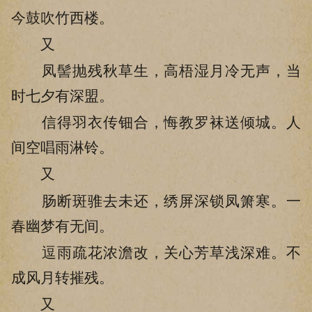
今鼓吹竹西楼。
又
凤髻抛残秋草生，高梧湿月冷无声，当
时七夕有深盟。
信得羽衣传钿合，悔教罗袜送倾城。人
间空唱雨淋铃。
又
肠断斑骓去未还，绣屏深锁凤箫寒。一
春幽梦有无间。
逗雨疏花浓澹改，关心芳草浅深难。不
成风月转摧残。
又