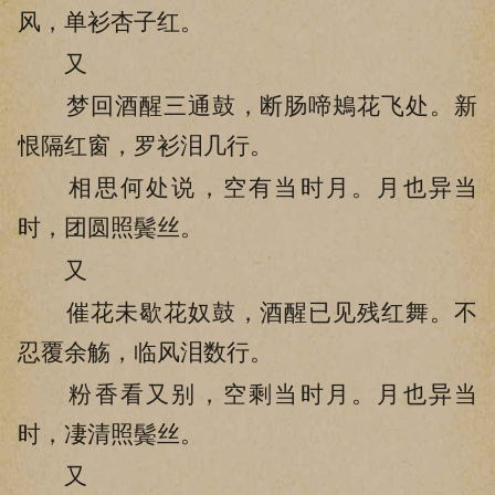
风，单衫杏子红。
又
梦回酒醒三通鼓，断肠啼鴂花飞处。新
恨隔红窗，罗衫泪几行。
相思何处说，空有当时月。月也异当
时，团圆照鬓丝。
又
催花未歇花奴鼓，酒醒已见残红舞。不
忍覆余觞，临风泪数行。
粉香看又别，空剩当时月。月也异当
时，凄清照鬓丝。
又