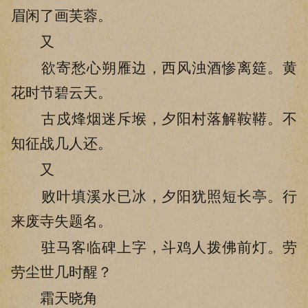
眉闲了画芙蓉。
又
欲寄愁心朔雁边，西风浊酒惨离筵。黄
花时节碧云天。
古戍烽烟迷斥堠，夕阳村落解鞍鞯。不
知征战几人还。
又
败叶填溪水已冰，夕阳犹照短长亭。行
来废寺失题名。
驻马客临碑上字，斗鸡人拨佛前灯。劳
劳尘世几时醒？
霜天晓角