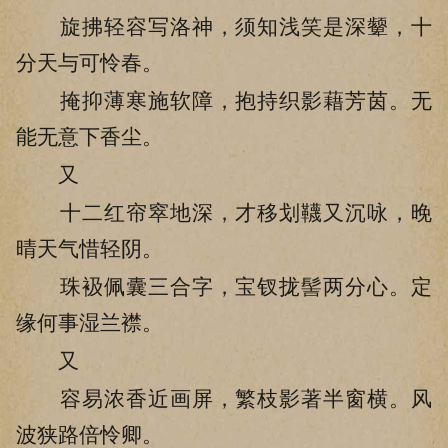
旋拂轻容写洛神，须知浅笑是深颦，十
分天与可怜春。
掩抑薄寒施软障，抱持织影藉芳茵。无
能无意下香尘。
又
十二红帘窣地深，才移划韈又沉咏，晚
晴天气惜轻阴。
珠衱佩囊三合字，宝钗拢髻两分心。定
缘何事湿兰襟。
又
容易浓香近画屏，繁枝影著半窗横。风
波狭路倍怜卿。