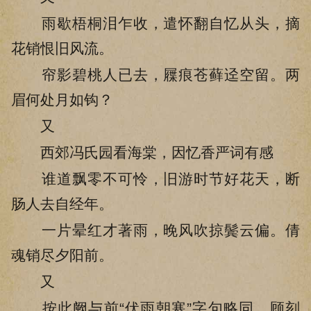
雨歇梧桐泪乍收，遣怀翻自忆从头，摘
花销恨旧风流。
帘影碧桃人已去，屧痕苍藓迳空留。两
眉何处月如钩？
又
西郊冯氏园看海棠，因忆香严词有感
谁道飘零不可怜，旧游时节好花天，断
肠人去自经年。
一片晕红才著雨，晚风吹掠鬓云偏。倩
魂销尽夕阳前。
又
按此阙与前“伏雨朝寒”字句略同，顾刻