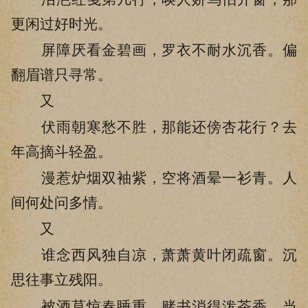
更闲过好时光。
屏障厌看金碧画，罗衣不耐水沉香。偏
翻眉谱只寻常。
又
伏雨朝寒愁不胜，那能还傍杏花行？去
年高摘斗轻盈。
漫惹炉烟双袖紫，空将酒晕一衫青。人
间何处问多情。
又
谁念西风独自凉，萧萧黄叶闭疏窗。沉
思往事立残阳。
被酒莫惊春睡重，赌书消得泼茶香。当