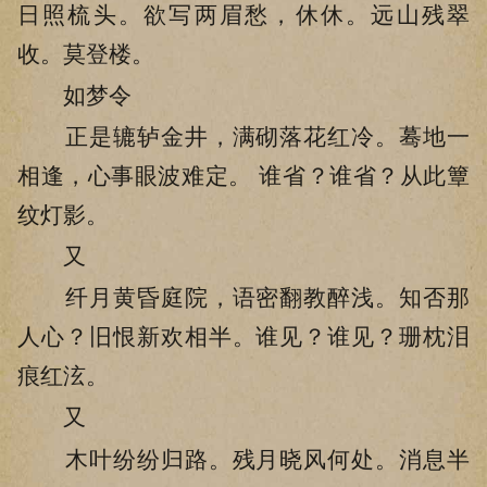
日照梳头。欲写两眉愁，休休。远山残翠
收。莫登楼。
如梦令
正是辘轳金井，满砌落花红冷。蓦地一
相逢，心事眼波难定。 谁省？谁省？从此簟
纹灯影。
又
纤月黄昏庭院，语密翻教醉浅。知否那
人心？旧恨新欢相半。谁见？谁见？珊枕泪
痕红泫。
又
木叶纷纷归路。残月晓风何处。消息半