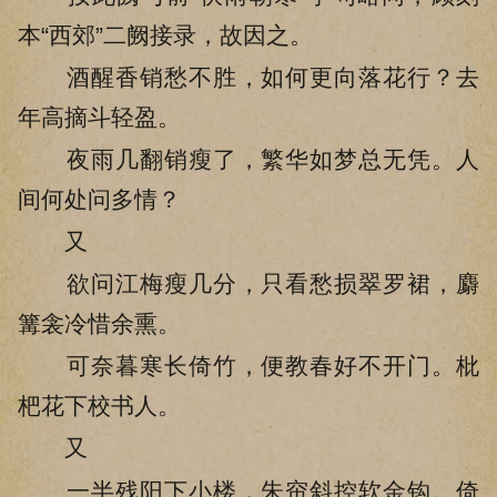
本“西郊”二阙接录，故因之。
酒醒香销愁不胜，如何更向落花行？去
年高摘斗轻盈。
夜雨几翻销瘦了，繁华如梦总无凭。人
间何处问多情？
又
欲问江梅瘦几分，只看愁损翠罗裙，麝
篝衾冷惜余熏。
可奈暮寒长倚竹，便教春好不开门。枇
杷花下校书人。
又
一半残阳下小楼，朱帘斜控软金钩。倚