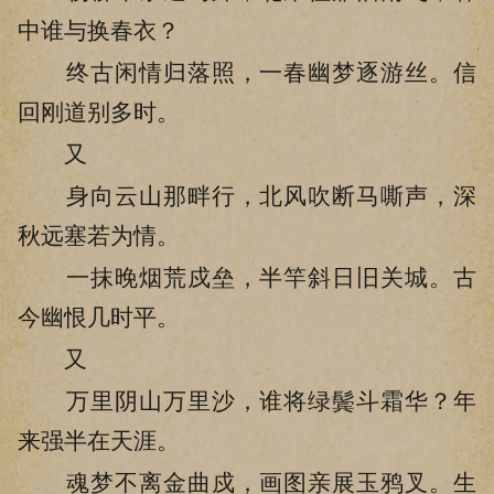
中谁与换春衣？
终古闲情归落照，一春幽梦逐游丝。信
回刚道别多时。
又
身向云山那畔行，北风吹断马嘶声，深
秋远塞若为情。
一抹晚烟荒戍垒，半竿斜日旧关城。古
今幽恨几时平。
又
万里阴山万里沙，谁将绿鬓斗霜华？年
来强半在天涯。
魂梦不离金曲戍，画图亲展玉鸦叉。生