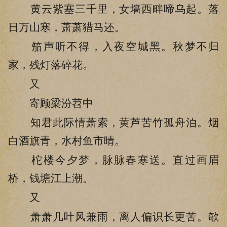
黄云紫塞三千里，女墙西畔啼乌起。落
日万山寒，萧萧猎马还。
笳声听不得，入夜空城黑。秋梦不归
家，残灯落碎花。
又
寄顾梁汾苕中
知君此际情萧索，黄芦苦竹孤舟泊。烟
白酒旗青，水村鱼市晴。
柁楼今夕梦，脉脉春寒送。直过画眉
桥，钱塘江上潮。
又
萧萧几叶风兼雨，离人偏识长更苦。欹