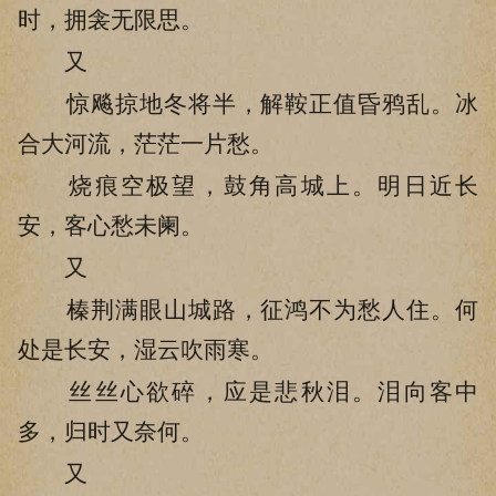
时，拥衾无限思。
又
惊飚掠地冬将半，解鞍正值昏鸦乱。冰
合大河流，茫茫一片愁。
烧痕空极望，鼓角高城上。明日近长
安，客心愁未阑。
又
榛荆满眼山城路，征鸿不为愁人住。何
处是长安，湿云吹雨寒。
丝丝心欲碎，应是悲秋泪。泪向客中
多，归时又奈何。
又