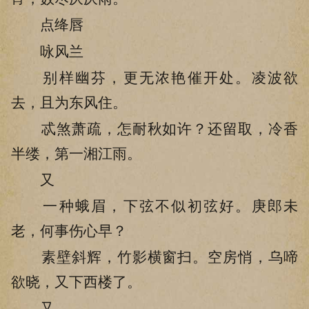
点绛唇
咏风兰
别样幽芬，更无浓艳催开处。凌波欲
去，且为东风住。
忒煞萧疏，怎耐秋如许？还留取，冷香
半缕，第一湘江雨。
又
一种蛾眉，下弦不似初弦好。庚郎未
老，何事伤心早？
素壁斜辉，竹影横窗扫。空房悄，乌啼
欲晓，又下西楼了。
又