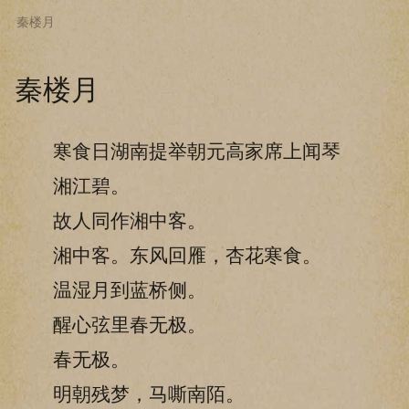
秦楼月
下拉阅读上一章
秦楼月
寒食日湖南提举朝元高家席上闻琴
湘江碧。
故人同作湘中客。
湘中客。东风回雁，杏花寒食。
温湿月到蓝桥侧。
醒心弦里春无极。
春无极。
明朝残梦，马嘶南陌。