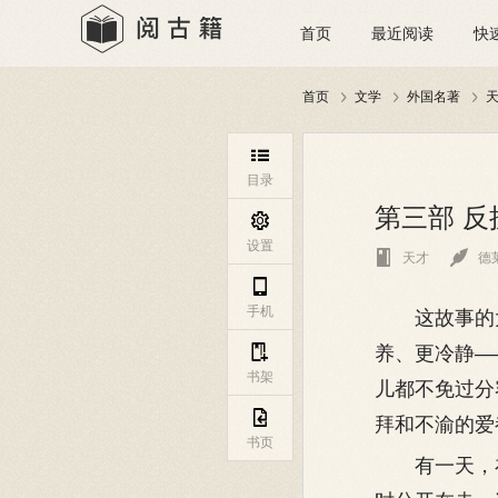
首页
最近阅读
快
首页
文学
外国名著




目录
第三部 反

设置


天才
德

手机
这故事的大
养、更冷静—

书架
儿都不免过分

拜和不渝的爱
书页
有一天，在