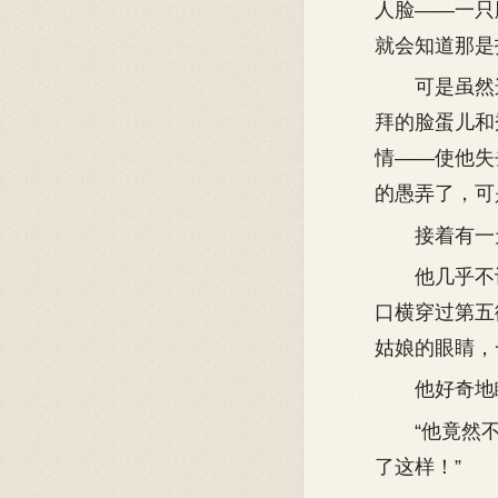
人脸——一只
就会知道那是
可是虽然这
拜的脸蛋儿和
情——使他失
的愚弄了，可
接着有一天
他几乎不认
口横穿过第五
姑娘的眼睛，
他好奇地瞪
“他竟然不认
了这样！”