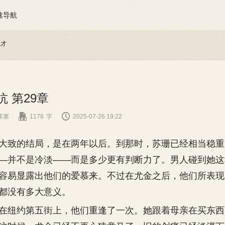
速导航
天才
抗 第29章


莱塞
1178
字
2025-07-26 19:22
致的结局，是在两年以后。到那时，苏珊已经相当稳重
—并不是冷淡——而是多少更有判断力了。男人碰到她这
容易显露出他们的爱慕来。不过在尤金之后，他们所表现
都没有多大意义。
纽约第五街上，他们重逢了一次。她跟着母亲在买东西