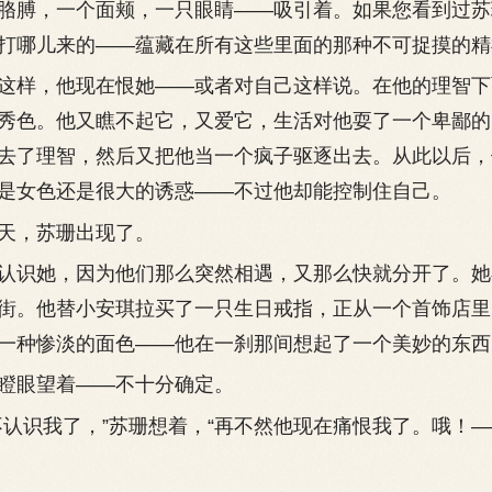
胳膊，一个面颊，一只眼睛——吸引着。如果您看到过苏
打哪儿来的——蕴藏在所有这些里面的那种不可捉摸的精
样，他现在恨她——或者对自己这样说。在他的理智下
秀色。他又瞧不起它，又爱它，生活对他耍了一个卑鄙的
去了理智，然后又把他当一个疯子驱逐出去。从此以后，
是女色还是很大的诱惑——不过他却能控制住自己。
，苏珊出现了。
识她，因为他们那么突然相遇，又那么快就分开了。她
街。他替小安琪拉买了一只生日戒指，正从一个首饰店里
一种惨淡的面色——他在一刹那间想起了一个美妙的东西
眼望着——不十分确定。
识我了，”苏珊想着，“再不然他现在痛恨我了。哦！—