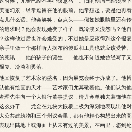
这时候，尤金已经不再心猿意马了。旧的创痛已经淡漠下
美丽幻景，经常逗留在他的眼前。他常想起，要是他再看
点儿什么话。他会笑笑，点点头——假如她眼睛里还有传
的追求吗？他会发现她变了样子，既冷淡又漠然吗？他自
？这样他过后也许会难受的，不过她是应该得到这个报复
亲手里做一个那样听人摆布的傻瓜和工具也就应该受苦。
的死讯——他的孩子的诞生——他也不知道她曾经写了又
报复、冷淡和奚落。
又恢复了艺术家的盛名，因为展览会终于办成了。他博
认他有绘画的天才——艺术家们尤其敬慕他。他们认为他
查理先生向一个大银行董事提议，请尤金单独去装饰他在
这么办了——尤金在九块大嵌板上极为深刻地表现出他对
大公共建筑物和三个州议会里，都有他精心构想出来的高
表现出陆地上或海面上从未有过的美景。在画里，您到处