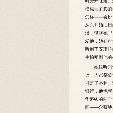
时分开在走。
模糊而多彩的
怎样——会说
从头开始旧日
淡，轻视她吗
爱他，她在母
听到了安琪拉
生怕受到他的
她也听到他
扬，大家都公
可是了不起。
银行，他也就
华盛顿的两个
画——含蓄地