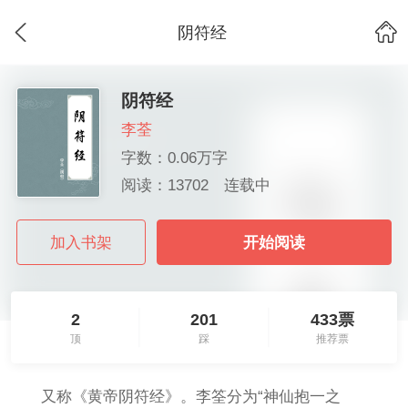
阴符经
阴符经
李荃
字数：0.06万字
阅读：13702
连载中
加入书架
开始阅读
2
201
433票
顶
踩
推荐票
又称《黄帝阴符经》。李筌分为“神仙抱一之