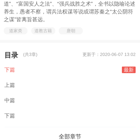
道”、“富国安人之法”、“强兵战胜之术”，全书以隐喻论述
养生，愚者不察，谓兵法权谋等说或谓苏秦之“太公阴符
之谋”皆离旨甚远。
道家类
道教古籍
唐朝
目录
(共3章)
更新于：2020-06-07 13:02
下篇
最新
上篇
中篇
下篇
全部章节