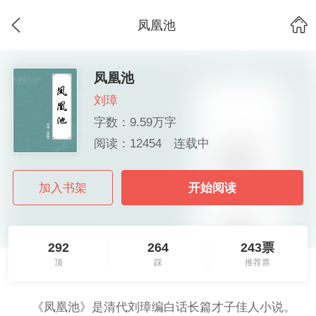
凤凰池
凤凰池
刘璋
字数：9.59万字
阅读：12454
连载中
加入书架
开始阅读
292
264
243票
顶
踩
推荐票
《凤凰池》是清代刘璋编白话长篇才子佳人小说。