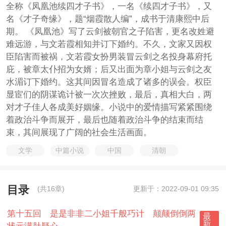
全称《凤凰池续四才子书》，一名《续四才子书》，又
名《才子奇缘》，题“烟霞散人编”，成书于清康熙中后
期。 《凤凰池》写了云剑被朝官之子陷害，更名改姓避
难远游，与文若霞相知并订下婚约。不久，文家又因权
臣陷害而被祸，文若霞女扮男装冒云剑之名投身幕府托
庇，被章太仆招为女婿；后又出面为章小姐与云剑之友
水湄订下婚约。这其间因冒名造成了诸多的误会。权臣
显宦们的阴谋诡计被一次次挫败，最后，真相大白，两
对才子佳人各成美好姻缘。小说中的爱情描写紧紧围绕
着政治斗争而展开，最后也随着政治斗争的结束而结
束，其间展现了广阔的社会生活画面。
文学
中篇小说
中国
清朝
目录
(共16章)
更新于：2022-09-01 09:35
第十五回 是是非非二小姐千般巧计 颠颠倒倒两
最
新