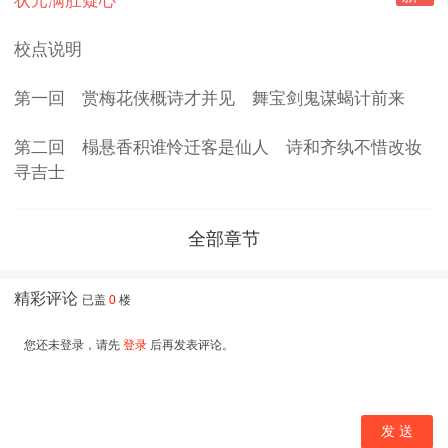
状元满肚疑心
校点说明
第一回 赏梅花侠概诗才并见 舞宝剑鬼谋蝎计前来
第二回 榻悬香积谁怜迁客是仙人 诗和齐纨不惜改妆
寻吉士
全部章节