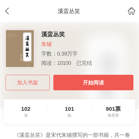
溪蛮丛笑
溪蛮丛笑
朱辅
字数：0.39万字
阅读：10100
已完结
加入书架
开始阅读
102
101
901票
顶
踩
推荐票
《溪蛮丛笑》是宋代朱辅撰写的一部书籍，共一卷