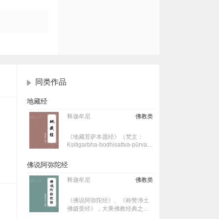
同类作品
地藏经
释迦牟尼
佛教类
《地藏菩萨本愿经》（梵文：
Kṣitigarbha-bodhisattva-pūrva-
praṇidhāna Sūtra，藏文：བྱང་
佛说阿弥陀经
ཆུབ་སེམས་དཔའ་ས་ཡི་སྙིང་པོའི་རྩ་བའི་
释迦牟尼
佛教类
སྨོན་ལམ་གྱི་མདོ་ཞེས་བྱ་བ་བཞུགས་
《佛说阿弥陀经》、《称赞净土
སོ།།），又称《地藏本愿经》、
佛摄受经》，大乘佛教经典之
一，为净土宗所尊崇，被列为净
《地藏本行经》、《地藏本誓力