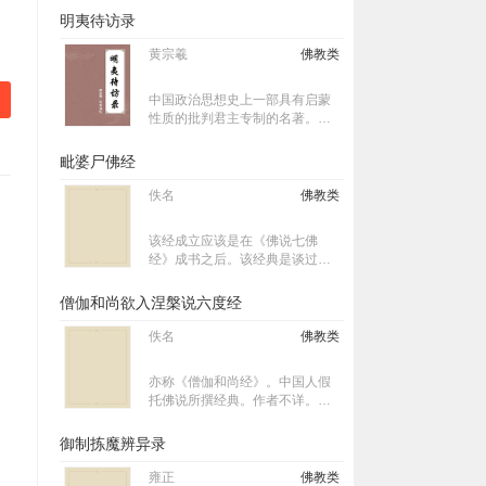
土三经之一。 佛说阿弥陀经六字
经》，简称《地藏经》，大乘佛
明夷待访录
是经题。经题是经文之纲领。经
教典，是释迦牟尼佛称扬赞叹地
文是经题之广说。欲解经文，先
藏菩萨“地狱未空誓不成佛，众生
黄宗羲
佛教类
知经题。古云：智者见经题，便
度尽方证菩提”之宏大愿望的经
知全部义，愚人见经题，亦能得
典。明朝莲池祩宏大师，为本经
中国政治思想史上一部具有启蒙
利益可见一部经之经题何等重
所作的题跋中，称此经由唐代实
性质的批判君主专制的名著。通
要。 此经为净土三经（阿弥陀
叉难陀译，而当时明朝流通本，
过对历史的深刻反思，总结了秦
经、观无量寿经、无量寿经）之
译者多半题为法灯、法炬，此二
汉以来，特别是明代的历史教
毗婆尸佛经
一。此经所提倡的念佛法门由于
人的生平及时代皆已不可考。目
训，批判了封建君主专制制度，
易学，使得念佛一时之间蔚为风
前的流通本，题为唐朝实叉难陀
并提出了“天下为主，君为客”等具
佚名
佛教类
气，甚至广泛流传于汉字文化圈
所译，明朝时则题为法灯、法炬
有鲜明的启蒙和民主色彩，被梁
各国，如日本、韩国、越南等。
所译，实际上的译者及译出年代
启超称为“人类文化之一高贵产
不详。
该经成立应该是在《佛说七佛
品”。
经》成书之后。该经典是谈过去
七佛的五部经典之一。模仿释尊
传，列举过去七佛的第一佛毗婆
僧伽和尚欲入涅槃说六度经
尸佛（毗婆尸佛）的详细传记
者。《佛说七佛经》的部分先成
佚名
佛教类
立，为了使其完成佛传，故加入
本经，而成立类似于“大本经”的内
亦称《僧伽和尚经》。中国人假
容，但是只附加有关毗婆尸佛的
托佛说所撰经典。作者不详。一
部分，而成为本经。本经说法的
卷。僧伽和尚为唐中宗时泗州普
场所并未提及。
照王寺(后更名为普光王寺)僧人,
御制拣魔辨异录
逝世后被时人视为佛陀供养。经
文以僧伽和尚自述的口吻,自称已
雍正
佛教类