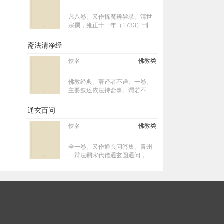
轮回世间无数劫,教化众生,因阎浮
提众生多作恶业,不信仰法,故今欲
凡八卷。又作拣魔辨异录。清世
涅槃。待后与弥勒同时下生,救度
宗撰，雍正十一年（1733）刊
善缘。经中自称本居于东海,后离
行。收于卍续藏第一一四册。明
本处至西方教化众生,被称作释迦
代临济宗僧汉月法藏撰有‘五宗
斋法清净经
牟尼佛。又从西方胡国来生于阎
原’一书，其门人潭吉弘忍亦撰‘五
浮提。谓涅槃后舍利愿安放于泗
宗救’一书以批驳当时曹洞宗之主
佚名
佛教类
州。经中称今后救度六种人:一、
张，遂引起当世禅林间之论诤，
孝顺父母,敬重三宝;二、不杀众
及至清代，犹有余波。世宗即撰
生;三、不饮酒食肉;四、平等好
佛教经典。著译者不详。一卷。
本书，谓法藏、弘忍等人之宗乘
心,不为偷盗;五、头陀苦行,好修
主要叙述依法持斋事。谓若不依
主张为邪魔异说，并列举彼等之
桥梁并诸功德;六、怜贫念病,布施
法持斋,即为不清净,将会堕于饿鬼
语录及著作，一一加以驳斥。又
衣食,极(拯)济穷无。并将这六种
道中六十万世乃至五百万世,无论
通玄百问
指出彼等之传人饮酒食肉、破毁
人接入所设佛国。本经在中国历
施斋者还是受斋者均皆如此。本
戒律，危害佛教甚钜，必须翦
代经录中均未著录,历代大藏经亦
经自《法经录》以下均被判为伪
佚名
佛教类
除，故世宗曾以实际行动迫害法
未收载,仅存于敦煌遗书中。后被
经,故未为历代大藏经所收。敦煌
藏派之僧徒。
收入日本《大正藏》第八十五
遗书中有收藏,后被收入日本《大
全一卷。又作通玄问答集。青州
卷。
正藏》第八十五卷。但本经之形
一辩法嗣宋代僧通玄圆通问，万
态、内容、思想均与印度佛教相
松行秀答，理宗淳祐四年
合,是否为中国人所撰尚须研究。
（1244）刊行。收于卍续藏第一
一九册。系江西广信府通玄庵之
圆通，设百问以激励学人，并宣
扬祖道。林泉从伦于其师万松一
一作答之后，次第附颂，生生道
人徐琳刊行之。世人常以之与青
州一辩之青州百问合称通玄青州