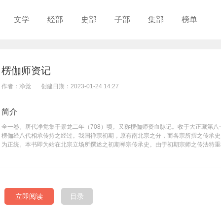
文学
经部
史部
子部
集部
榜单
楞伽师资记
作者：净觉
创建日期：2023-01-24 14:27
简介
全一卷。唐代净觉集于景龙二年（708）顷。又称楞伽师资血脉记。收于大正藏第八
楞伽经八代相承传持之经过。我国禅宗初期，原有南北宗之分，而各宗所撰之传承史
为正统。本书即为站在北宗立场所撰述之初期禅宗传承史。由于初期宗师之传法特重
为‘楞伽师资记’。本书内容次序如下：(一)楞伽经之译者求那跋陀罗，(二)菩提达磨，(三
粲，(五)道信，(六)弘忍，(七)神秀、玄赜、老安，(八)普寂、敬贤、义福、惠福等
北宗禅系统。本书为初期禅宗史研究之基础资料，内容不仅为传记，更包含许多禅宗
罗传中有‘四种安心’之说，于僧粲传中有‘一即一切’之华严思想，于道信传中有‘即心即
昧’、‘守一不移’之说，此外并叙及坐禅工夫。本书于敦煌发现后，对研究北宗禅有
立即阅读
目录
本书另一特色，即对于弘忍之付法一事，与一般所习知者（即‘坛经’等南宗禅所传者
弘忍门下有十大弟子，即神秀、智诜、惠藏、玄约、老安、法如、惠能、智德、义方
神秀、玄赜二人最为弘忍所重视，至于惠能之地位，并无突出之处。本书原本现存于